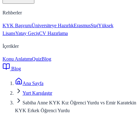
Rehberler
KYK Başvuru
Üniversiteye Hazırlık
Erasmus
Staj
Yüksek
Lisans
Yatay Geçiş
CV Hazırlama
İçerikler
Konu Anlatımı
Quiz
Blog
Blog
Ana Sayfa
Yurt Karşılaştır
Sabiha Anne KYK Kız Öğrenci Yurdu vs Emir Karatekin
KYK Erkek Öğrenci Yurdu