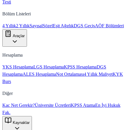
Testi
Bölüm Listeleri
4 Yıllık
2 Yıllık
Sayısal
Sözel
Eşit Ağırlık
DGS Geçiş
AÖF Bölümleri
Araçlar
Hesaplama
YKS Hesaplama
LGS Hesaplama
KPSS Hesaplama
DGS
Hesaplama
ALES Hesaplama
Not Ortalaması
4 Yıllık Maliyet
KYK
Burs
Diğer
Kaç Net Gerekir?
Üniversite Ücretleri
KPSS Atama
En İyi Hukuk
Fak.
Kaynaklar