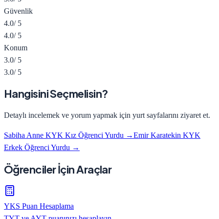
Güvenlik
4.0
/ 5
4.0
/ 5
Konum
3.0
/ 5
3.0
/ 5
Hangisini Seçmelisin?
Detaylı incelemek ve yorum yapmak için yurt sayfalarını ziyaret et.
Sabiha Anne KYK Kız Öğrenci Yurdu
→
Emir Karatekin KYK
Erkek Öğrenci Yurdu
→
Öğrenciler İçin Araçlar
YKS Puan Hesaplama
TYT ve AYT puanınızı hesaplayın