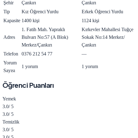
Şehir
Çankırı
Çankırı
Tip
Kız Öğrenci Yurdu
Erkek Öğrenci Yurdu
Kapasite
1400 kişi
1124 kişi
1. Fatih Mah. Yapraklı
Kırkevler Mahallesi Tuğçe
Adres
Bulvarı No:57 (A Blok)
Sokak No:14 Merkez/
Merkez/Çankırı
Çankırı
Telefon
0376 212 54 77
—
Yorum
1 yorum
1 yorum
Sayısı
Öğrenci Puanları
Yemek
3.0
/ 5
3.0
/ 5
Temizlik
3.0
/ 5
3.0
/ 5