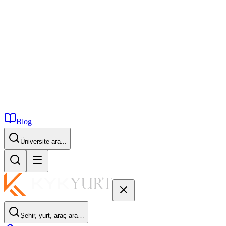
Blog
İstanbul...
Şehir, yurt, araç ara…