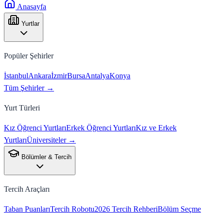
Anasayfa
Yurtlar
Popüler Şehirler
İstanbul
Ankara
İzmir
Bursa
Antalya
Konya
Tüm Şehirler →
Yurt Türleri
Kız Öğrenci Yurtları
Erkek Öğrenci Yurtları
Kız ve Erkek
Yurtları
Üniversiteler →
Bölümler & Tercih
Tercih Araçları
Taban Puanları
Tercih Robotu
2026 Tercih Rehberi
Bölüm Seçme