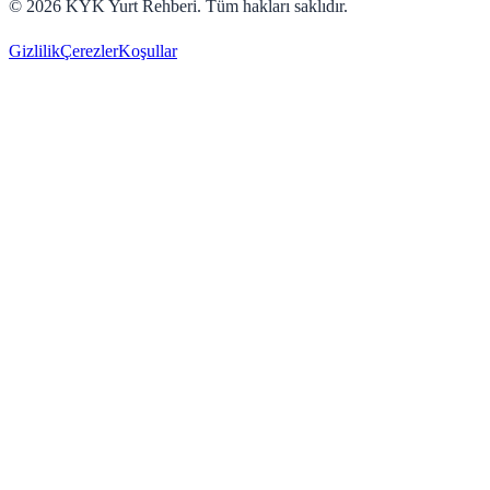
©
2026
KYK Yurt Rehberi. Tüm hakları saklıdır.
Gizlilik
Çerezler
Koşullar