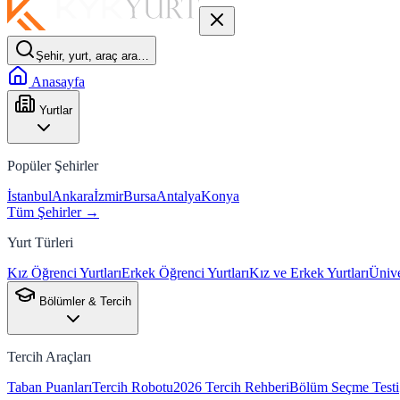
Şehir, yurt, araç ara…
Anasayfa
Yurtlar
Popüler Şehirler
İstanbul
Ankara
İzmir
Bursa
Antalya
Konya
Tüm Şehirler →
Yurt Türleri
Kız Öğrenci Yurtları
Erkek Öğrenci Yurtları
Kız ve Erkek Yurtları
Ünive
Bölümler & Tercih
Tercih Araçları
Taban Puanları
Tercih Robotu
2026 Tercih Rehberi
Bölüm Seçme Testi