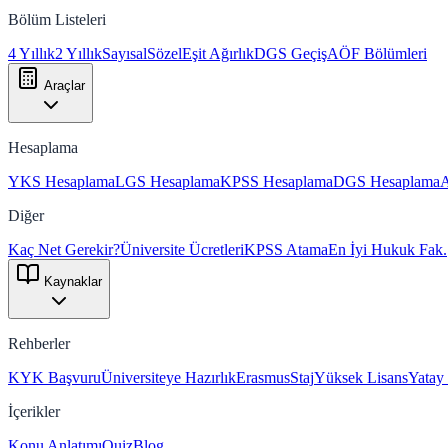
Bölüm Listeleri
4 Yıllık
2 Yıllık
Sayısal
Sözel
Eşit Ağırlık
DGS Geçiş
AÖF Bölümleri
Araçlar
Hesaplama
YKS Hesaplama
LGS Hesaplama
KPSS Hesaplama
DGS Hesaplama
Diğer
Kaç Net Gerekir?
Üniversite Ücretleri
KPSS Atama
En İyi Hukuk Fak.
Kaynaklar
Rehberler
KYK Başvuru
Üniversiteye Hazırlık
Erasmus
Staj
Yüksek Lisans
Yatay
İçerikler
Konu Anlatımı
Quiz
Blog