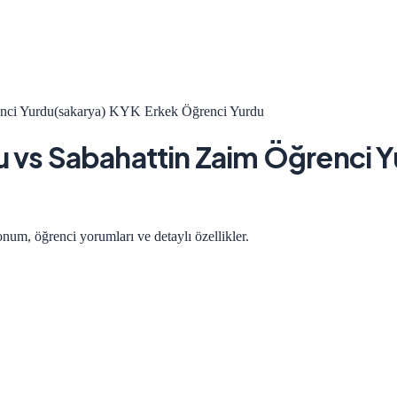
enci Yurdu(sakarya) KYK Erkek Öğrenci Yurdu
u
vs
Sabahattin Zaim Öğrenci Y
onum, öğrenci yorumları ve detaylı özellikler.