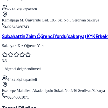
2214
kişi kapasiteli
Kemalpaşa M. Üniversite Cad. 185. Sk. No:3 Serdivan Sakarya
02643460743
Sabahattin Zaim Öğrenci Yurdu(sakarya) KYK Erkek
Sakarya
•
Kız Öğrenci Yurdu
3.3
1
öğrenci değerlendirmesi
1432
kişi kapasiteli
Esentepe Mahallesi Akademiyolu Sokak No:5/46 Serdivan/Sakarya
02646661071
Temel Bilgiler