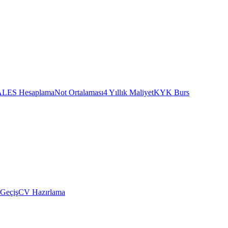
ALES Hesaplama
Not Ortalaması
4 Yıllık Maliyet
KYK Burs
 Geçiş
CV Hazırlama