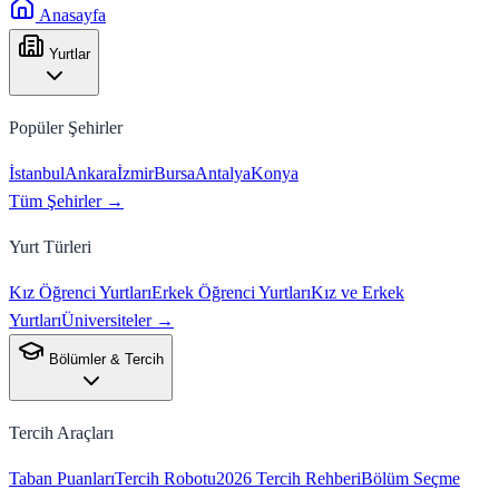
Anasayfa
Yurtlar
Popüler Şehirler
İstanbul
Ankara
İzmir
Bursa
Antalya
Konya
Tüm Şehirler →
Yurt Türleri
Kız Öğrenci Yurtları
Erkek Öğrenci Yurtları
Kız ve Erkek
Yurtları
Üniversiteler →
Bölümler & Tercih
Tercih Araçları
Taban Puanları
Tercih Robotu
2026 Tercih Rehberi
Bölüm Seçme