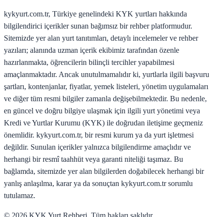
kykyurt.com.tr, Türkiye genelindeki KYK yurtları hakkında
bilgilendirici içerikler sunan bağımsız bir rehber platformudur.
Sitemizde yer alan yurt tanıtımları, detaylı incelemeler ve rehber
yazıları; alanında uzman içerik ekibimiz tarafından özenle
hazırlanmakta, öğrencilerin bilinçli tercihler yapabilmesi
amaçlanmaktadır. Ancak unutulmamalıdır ki, yurtlarla ilgili başvuru
şartları, kontenjanlar, fiyatlar, yemek listeleri, yönetim uygulamaları
ve diğer tüm resmi bilgiler zamanla değişebilmektedir. Bu nedenle,
en güncel ve doğru bilgiye ulaşmak için ilgili yurt yönetimi veya
Kredi ve Yurtlar Kurumu (KYK) ile doğrudan iletişime geçmeniz
önemlidir. kykyurt.com.tr, bir resmi kurum ya da yurt işletmesi
değildir. Sunulan içerikler yalnızca bilgilendirme amaçlıdır ve
herhangi bir resmî taahhüt veya garanti niteliği taşımaz. Bu
bağlamda, sitemizde yer alan bilgilerden doğabilecek herhangi bir
yanlış anlaşılma, karar ya da sonuçtan kykyurt.com.tr sorumlu
tutulamaz.
©
2026
KYK Yurt Rehberi. Tüm hakları saklıdır.