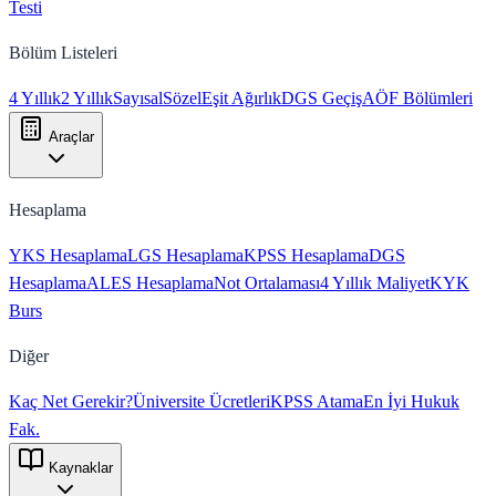
Testi
Bölüm Listeleri
4 Yıllık
2 Yıllık
Sayısal
Sözel
Eşit Ağırlık
DGS Geçiş
AÖF Bölümleri
Araçlar
Hesaplama
YKS Hesaplama
LGS Hesaplama
KPSS Hesaplama
DGS
Hesaplama
ALES Hesaplama
Not Ortalaması
4 Yıllık Maliyet
KYK
Burs
Diğer
Kaç Net Gerekir?
Üniversite Ücretleri
KPSS Atama
En İyi Hukuk
Fak.
Kaynaklar