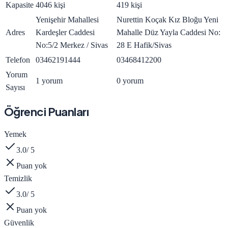
Kapasite
4046 kişi
419 kişi
Yenişehir Mahallesi
Nurettin Koçak Kız Bloğu Yeni
Adres
Kardeşler Caddesi
Mahalle Düz Yayla Caddesi No:
No:5/2 Merkez / Sivas
28 E Hafik/Sivas
Telefon
03462191444
03468412200
Yorum
1 yorum
0 yorum
Sayısı
Öğrenci Puanları
Yemek
3.0
/ 5
Puan yok
Temizlik
3.0
/ 5
Puan yok
Güvenlik