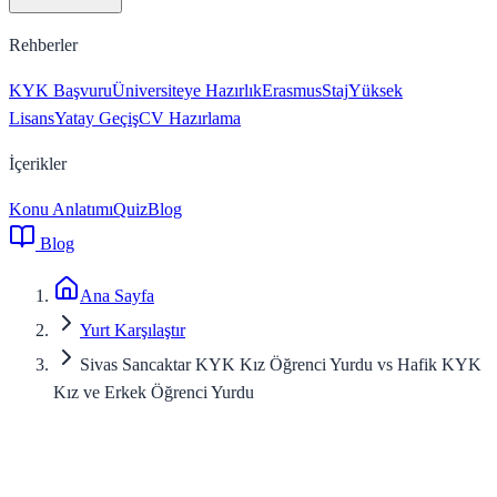
Rehberler
KYK Başvuru
Üniversiteye Hazırlık
Erasmus
Staj
Yüksek
Lisans
Yatay Geçiş
CV Hazırlama
İçerikler
Konu Anlatımı
Quiz
Blog
Blog
Ana Sayfa
Yurt Karşılaştır
Sivas Sancaktar KYK Kız Öğrenci Yurdu vs Hafik KYK
Kız ve Erkek Öğrenci Yurdu