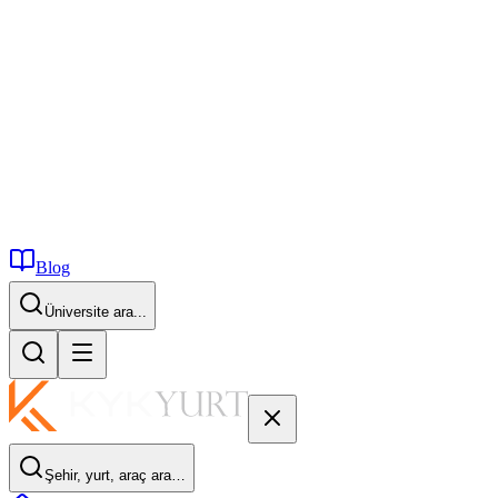
Blog
İstanbul...
Şehir, yurt, araç ara…