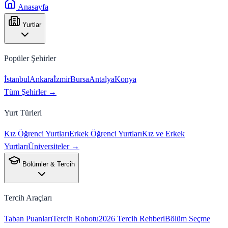
Anasayfa
Yurtlar
Popüler Şehirler
İstanbul
Ankara
İzmir
Bursa
Antalya
Konya
Tüm Şehirler →
Yurt Türleri
Kız Öğrenci Yurtları
Erkek Öğrenci Yurtları
Kız ve Erkek
Yurtları
Üniversiteler →
Bölümler & Tercih
Tercih Araçları
Taban Puanları
Tercih Robotu
2026 Tercih Rehberi
Bölüm Seçme