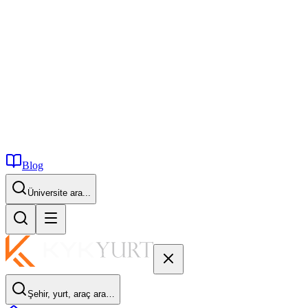
Blog
İstanbul...
Şehir, yurt, araç ara…