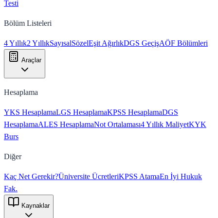
Testi
Bölüm Listeleri
4 Yıllık
2 Yıllık
Sayısal
Sözel
Eşit Ağırlık
DGS Geçiş
AÖF Bölümleri
Araçlar
Hesaplama
YKS Hesaplama
LGS Hesaplama
KPSS Hesaplama
DGS
Hesaplama
ALES Hesaplama
Not Ortalaması
4 Yıllık Maliyet
KYK
Burs
Diğer
Kaç Net Gerekir?
Üniversite Ücretleri
KPSS Atama
En İyi Hukuk
Fak.
Kaynaklar