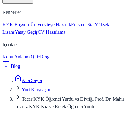
Rehberler
KYK Başvuru
Üniversiteye Hazırlık
Erasmus
Staj
Yüksek
Lisans
Yatay Geçiş
CV Hazırlama
İçerikler
Konu Anlatımı
Quiz
Blog
Blog
Ana Sayfa
Yurt Karşılaştır
Tecer KYK Öğrenci Yurdu vs Divriği Prof. Dr. Mahir
Tevrüz KYK Kız ve Erkek Öğrenci Yurdu