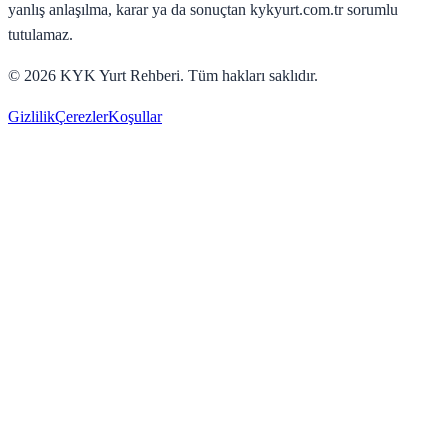
yanlış anlaşılma, karar ya da sonuçtan kykyurt.com.tr sorumlu
tutulamaz.
©
2026
KYK Yurt Rehberi. Tüm hakları saklıdır.
Gizlilik
Çerezler
Koşullar