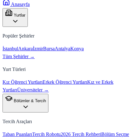
Anasayfa
Yurtlar
Popüler Şehirler
İstanbul
Ankara
İzmir
Bursa
Antalya
Konya
Tüm Şehirler →
Yurt Türleri
Kız Öğrenci Yurtları
Erkek Öğrenci Yurtları
Kız ve Erkek
Yurtları
Üniversiteler →
Bölümler & Tercih
Tercih Araçları
Taban Puanları
Tercih Robotu
2026 Tercih Rehberi
Bölüm Seçme