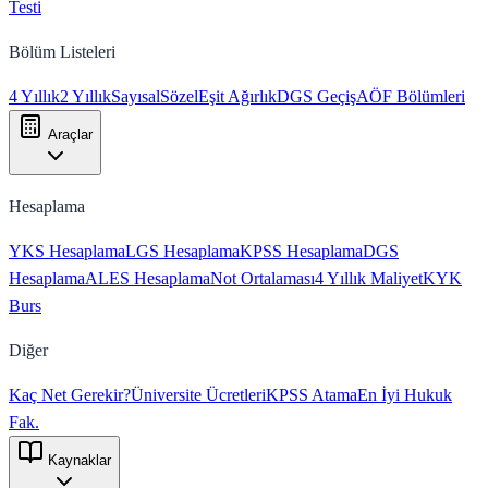
Testi
Bölüm Listeleri
4 Yıllık
2 Yıllık
Sayısal
Sözel
Eşit Ağırlık
DGS Geçiş
AÖF Bölümleri
Araçlar
Hesaplama
YKS Hesaplama
LGS Hesaplama
KPSS Hesaplama
DGS
Hesaplama
ALES Hesaplama
Not Ortalaması
4 Yıllık Maliyet
KYK
Burs
Diğer
Kaç Net Gerekir?
Üniversite Ücretleri
KPSS Atama
En İyi Hukuk
Fak.
Kaynaklar