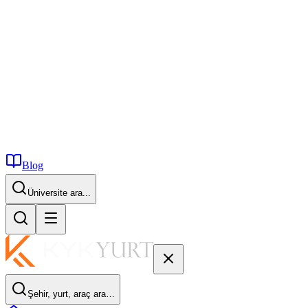
Blog
İstanbul...
Şehir, yurt, araç ara…