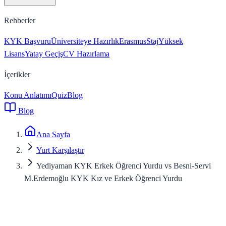
Rehberler
KYK Başvuru
Üniversiteye Hazırlık
Erasmus
Staj
Yüksek
Lisans
Yatay Geçiş
CV Hazırlama
İçerikler
Konu Anlatımı
Quiz
Blog
Blog
Ana Sayfa
Yurt Karşılaştır
Yediyaman KYK Erkek Öğrenci Yurdu vs Besni-Servi
M.Erdemoğlu KYK Kız ve Erkek Öğrenci Yurdu