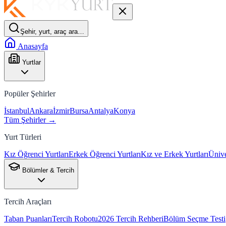
Şehir, yurt, araç ara…
Anasayfa
Yurtlar
Popüler Şehirler
İstanbul
Ankara
İzmir
Bursa
Antalya
Konya
Tüm Şehirler →
Yurt Türleri
Kız Öğrenci Yurtları
Erkek Öğrenci Yurtları
Kız ve Erkek Yurtları
Ünive
Bölümler & Tercih
Tercih Araçları
Taban Puanları
Tercih Robotu
2026 Tercih Rehberi
Bölüm Seçme Testi