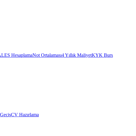
ALES Hesaplama
Not Ortalaması
4 Yıllık Maliyet
KYK Burs
 Geçiş
CV Hazırlama