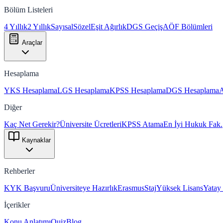
Bölüm Listeleri
4 Yıllık
2 Yıllık
Sayısal
Sözel
Eşit Ağırlık
DGS Geçiş
AÖF Bölümleri
Araçlar
Hesaplama
YKS Hesaplama
LGS Hesaplama
KPSS Hesaplama
DGS Hesaplama
Diğer
Kaç Net Gerekir?
Üniversite Ücretleri
KPSS Atama
En İyi Hukuk Fak.
Kaynaklar
Rehberler
KYK Başvuru
Üniversiteye Hazırlık
Erasmus
Staj
Yüksek Lisans
Yatay
İçerikler
Konu Anlatımı
Quiz
Blog