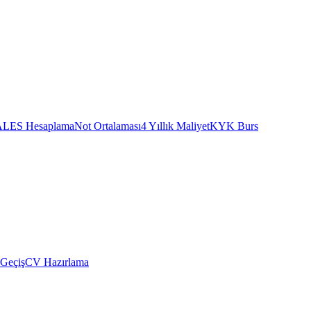
ALES Hesaplama
Not Ortalaması
4 Yıllık Maliyet
KYK Burs
 Geçiş
CV Hazırlama