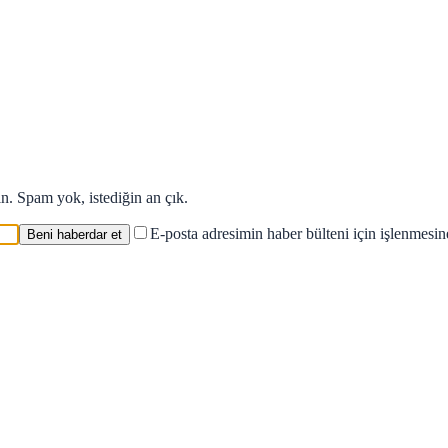
in. Spam yok, istediğin an çık.
E-posta adresimin haber bülteni için işlenmesi
Beni haberdar et