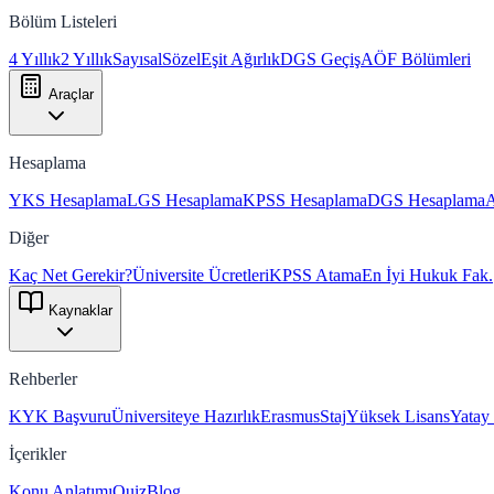
Bölüm Listeleri
4 Yıllık
2 Yıllık
Sayısal
Sözel
Eşit Ağırlık
DGS Geçiş
AÖF Bölümleri
Araçlar
Hesaplama
YKS Hesaplama
LGS Hesaplama
KPSS Hesaplama
DGS Hesaplama
Diğer
Kaç Net Gerekir?
Üniversite Ücretleri
KPSS Atama
En İyi Hukuk Fak.
Kaynaklar
Rehberler
KYK Başvuru
Üniversiteye Hazırlık
Erasmus
Staj
Yüksek Lisans
Yatay
İçerikler
Konu Anlatımı
Quiz
Blog