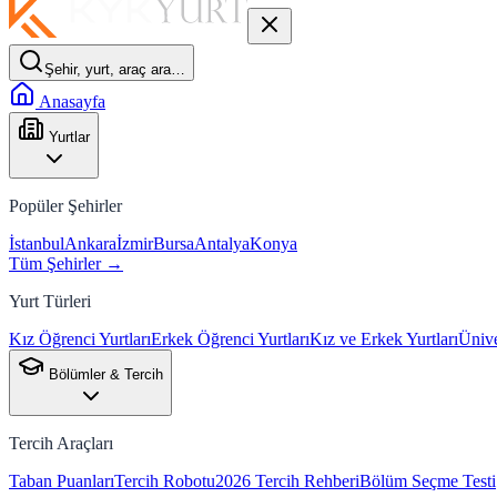
Şehir, yurt, araç ara…
Anasayfa
Yurtlar
Popüler Şehirler
İstanbul
Ankara
İzmir
Bursa
Antalya
Konya
Tüm Şehirler →
Yurt Türleri
Kız Öğrenci Yurtları
Erkek Öğrenci Yurtları
Kız ve Erkek Yurtları
Ünive
Bölümler & Tercih
Tercih Araçları
Taban Puanları
Tercih Robotu
2026 Tercih Rehberi
Bölüm Seçme Testi