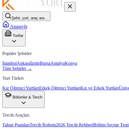
Şehir, yurt, araç ara…
Anasayfa
Yurtlar
Popüler Şehirler
İstanbul
Ankara
İzmir
Bursa
Antalya
Konya
Tüm Şehirler →
Yurt Türleri
Kız Öğrenci Yurtları
Erkek Öğrenci Yurtları
Kız ve Erkek Yurtları
Ünive
Bölümler & Tercih
Tercih Araçları
Taban Puanları
Tercih Robotu
2026 Tercih Rehberi
Bölüm Seçme Testi