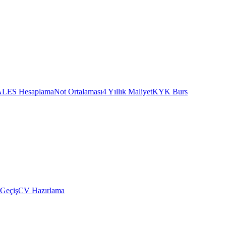
ALES Hesaplama
Not Ortalaması
4 Yıllık Maliyet
KYK Burs
 Geçiş
CV Hazırlama