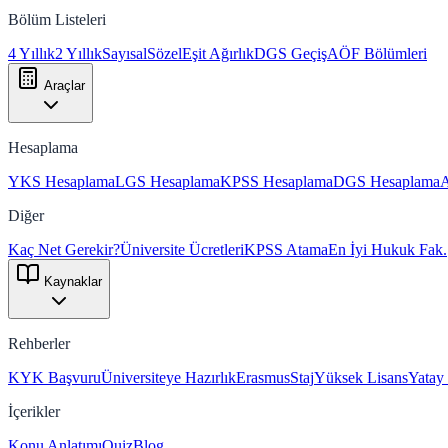
Bölüm Listeleri
4 Yıllık
2 Yıllık
Sayısal
Sözel
Eşit Ağırlık
DGS Geçiş
AÖF Bölümleri
Araçlar
Hesaplama
YKS Hesaplama
LGS Hesaplama
KPSS Hesaplama
DGS Hesaplama
Diğer
Kaç Net Gerekir?
Üniversite Ücretleri
KPSS Atama
En İyi Hukuk Fak.
Kaynaklar
Rehberler
KYK Başvuru
Üniversiteye Hazırlık
Erasmus
Staj
Yüksek Lisans
Yatay
İçerikler
Konu Anlatımı
Quiz
Blog