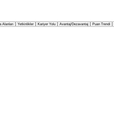
 Alanları
Yetkinlikler
Kariyer Yolu
Avantaj/Dezavantaj
Puan Trendi