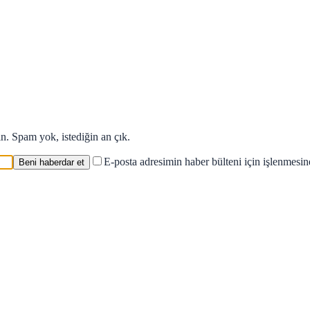
in. Spam yok, istediğin an çık.
E-posta adresimin haber bülteni için işlenmesi
Beni haberdar et