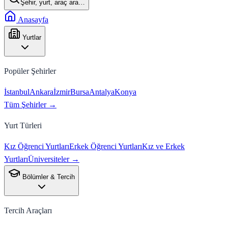
Şehir, yurt, araç ara…
Anasayfa
Yurtlar
Popüler Şehirler
İstanbul
Ankara
İzmir
Bursa
Antalya
Konya
Tüm Şehirler →
Yurt Türleri
Kız Öğrenci Yurtları
Erkek Öğrenci Yurtları
Kız ve Erkek
Yurtları
Üniversiteler →
Bölümler & Tercih
Tercih Araçları