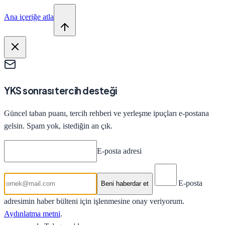
Ana içeriğe atla
YKS sonrası tercih desteği
Güncel taban puanı, tercih rehberi ve yerleşme ipuçları e-postana
gelsin. Spam yok, istediğin an çık.
E-posta adresi
E-posta
Beni haberdar et
adresimin haber bülteni için işlenmesine onay veriyorum.
Aydınlatma metni
.