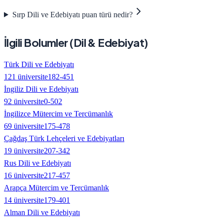
Sırp Dili ve Edebiyatı puan türü nedir?
İlgili Bolumler (
Dil & Edebiyat
)
Türk Dili ve Edebiyatı
121
üniversite
182
-
451
İngiliz Dili ve Edebiyatı
92
üniversite
0
-
502
İngilizce Mütercim ve Tercümanlık
69
üniversite
175
-
478
Çağdaş Türk Lehçeleri ve Edebiyatları
19
üniversite
207
-
342
Rus Dili ve Edebiyatı
16
üniversite
217
-
457
Arapça Mütercim ve Tercümanlık
14
üniversite
179
-
401
Alman Dili ve Edebiyatı