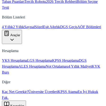
Taban Puanları
Tercih Robotu
2026 Tercih Rehberi
Bölüm Seçme
Testi
Bölüm Listeleri
4 Yıllık
2 Yıllık
Sayısal
Sözel
Eşit Ağırlık
DGS Geçiş
AÖF Bölümleri
Araçlar
Hesaplama
YKS Hesaplama
LGS Hesaplama
KPSS Hesaplama
DGS
Hesaplama
ALES Hesaplama
Not Ortalaması
4 Yıllık Maliyet
KYK
Burs
Diğer
Kaç Net Gerekir?
Üniversite Ücretleri
KPSS Atama
En İyi Hukuk
Fak.
Kaynaklar