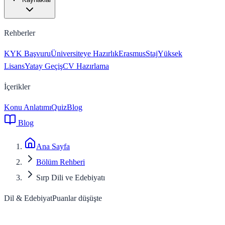
Rehberler
KYK Başvuru
Üniversiteye Hazırlık
Erasmus
Staj
Yüksek
Lisans
Yatay Geçiş
CV Hazırlama
İçerikler
Konu Anlatımı
Quiz
Blog
Blog
Ana Sayfa
Bölüm Rehberi
Sırp Dili ve Edebiyatı
Dil & Edebiyat
Puanlar düşüşte