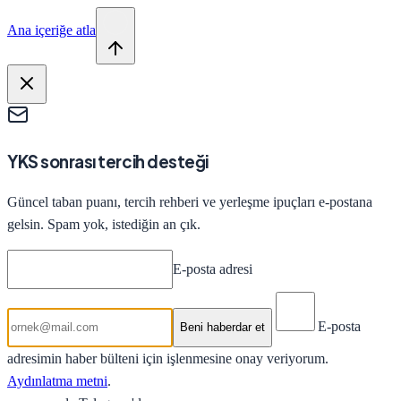
Ana içeriğe atla
YKS sonrası tercih desteği
Güncel taban puanı, tercih rehberi ve yerleşme ipuçları e-postana
gelsin. Spam yok, istediğin an çık.
E-posta adresi
E-posta
Beni haberdar et
adresimin haber bülteni için işlenmesine onay veriyorum.
Aydınlatma metni
.