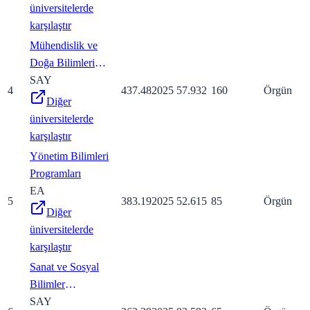
üniversitelerde
karşılaştır
Mühendislik ve
Doğa Bilimleri
Programları
SAY
4
437.48
2025
57.932
160
Örgün
Diğer
üniversitelerde
karşılaştır
Yönetim Bilimleri
Programları
EA
5
383.19
2025
52.615
85
Örgün
Diğer
üniversitelerde
karşılaştır
Sanat ve Sosyal
Bilimler
Programları
SAY