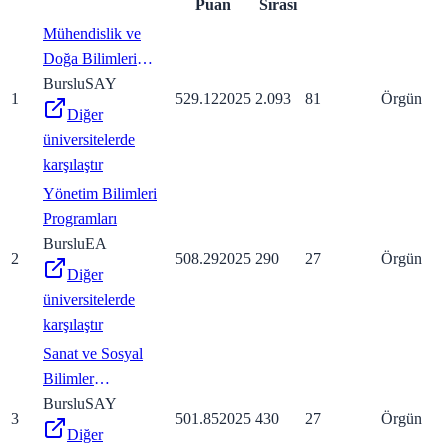
Puan
Sırası
Mühendislik ve
Doğa Bilimleri
Programları
Burslu
SAY
1
529.12
2025
2.093
81
Örgün
Diğer
üniversitelerde
karşılaştır
Yönetim Bilimleri
Programları
Burslu
EA
2
508.29
2025
290
27
Örgün
Diğer
üniversitelerde
karşılaştır
Sanat ve Sosyal
Bilimler
Programları
Burslu
SAY
3
501.85
2025
430
27
Örgün
Diğer