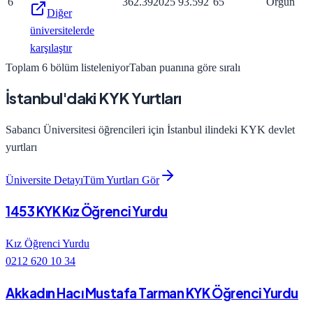
6
362.39
2025
93.592
65
Örgün
Diğer
üniversitelerde
karşılaştır
Toplam
6
bölüm listeleniyor
Taban puanına göre sıralı
İstanbul
'
daki
KYK Yurtları
Sabancı Üniversitesi
öğrencileri için
İstanbul
ilindeki KYK devlet
yurtları
Üniversite Detayı
Tüm Yurtları Gör
1453 KYK Kız Öğrenci Yurdu
Kız Öğrenci Yurdu
0212 620 10 34
Akkadın Hacı Mustafa Tarman KYK Öğrenci Yurdu