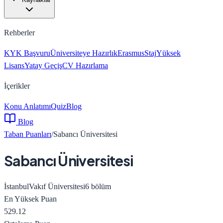
Rehberler
KYK Başvuru
Üniversiteye Hazırlık
Erasmus
Staj
Yüksek
Lisans
Yatay Geçiş
CV Hazırlama
İçerikler
Konu Anlatımı
Quiz
Blog
Blog
Taban Puanları
/
Sabancı Üniversitesi
Sabancı Üniversitesi
İstanbul
Vakıf Üniversitesi
6
bölüm
En Yüksek Puan
529.12