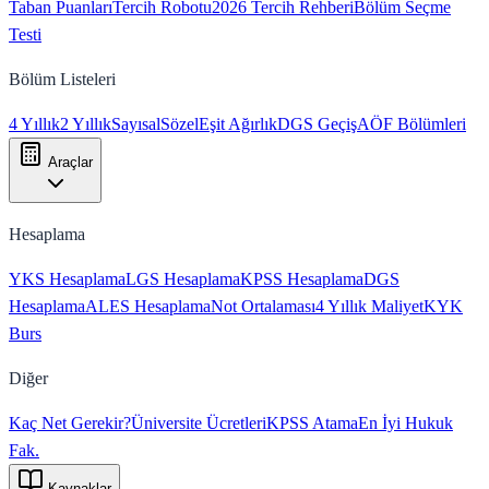
Taban Puanları
Tercih Robotu
2026 Tercih Rehberi
Bölüm Seçme
Testi
Bölüm Listeleri
4 Yıllık
2 Yıllık
Sayısal
Sözel
Eşit Ağırlık
DGS Geçiş
AÖF Bölümleri
Araçlar
Hesaplama
YKS Hesaplama
LGS Hesaplama
KPSS Hesaplama
DGS
Hesaplama
ALES Hesaplama
Not Ortalaması
4 Yıllık Maliyet
KYK
Burs
Diğer
Kaç Net Gerekir?
Üniversite Ücretleri
KPSS Atama
En İyi Hukuk
Fak.
Kaynaklar