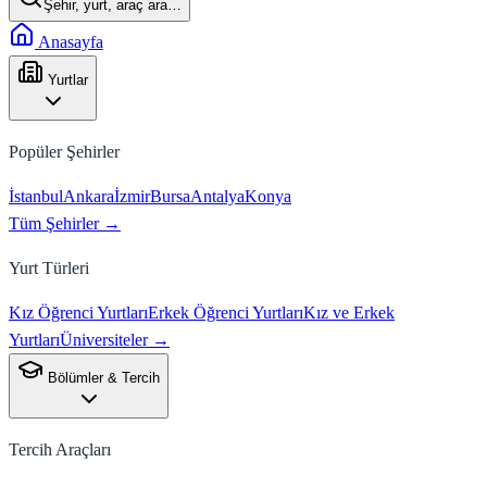
Şehir, yurt, araç ara…
Anasayfa
Yurtlar
Popüler Şehirler
İstanbul
Ankara
İzmir
Bursa
Antalya
Konya
Tüm Şehirler →
Yurt Türleri
Kız Öğrenci Yurtları
Erkek Öğrenci Yurtları
Kız ve Erkek
Yurtları
Üniversiteler →
Bölümler & Tercih
Tercih Araçları