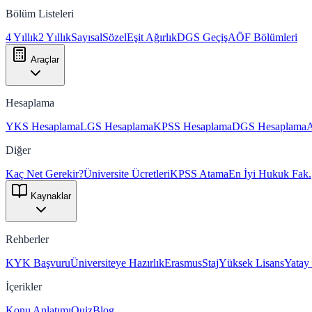
Bölüm Listeleri
4 Yıllık
2 Yıllık
Sayısal
Sözel
Eşit Ağırlık
DGS Geçiş
AÖF Bölümleri
Araçlar
Hesaplama
YKS Hesaplama
LGS Hesaplama
KPSS Hesaplama
DGS Hesaplama
Diğer
Kaç Net Gerekir?
Üniversite Ücretleri
KPSS Atama
En İyi Hukuk Fak.
Kaynaklar
Rehberler
KYK Başvuru
Üniversiteye Hazırlık
Erasmus
Staj
Yüksek Lisans
Yatay
İçerikler
Konu Anlatımı
Quiz
Blog