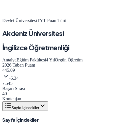
Devlet Üniversitesi
TYT
Puan Türü
Akdeniz Üniversitesi
İngilizce Öğretmenliği
Antalya
Eğitim Fakültesi
4
Yıl
Örgün Öğretim
2026
Taban Puanı
445.09
-5.34
7.545
Başarı Sırası
40
Kontenjan
Sayfa İçindekiler
Sayfa İçindekiler