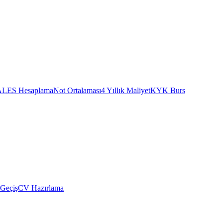
ALES Hesaplama
Not Ortalaması
4 Yıllık Maliyet
KYK Burs
 Geçiş
CV Hazırlama