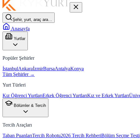
Şehir, yurt, araç ara…
Anasayfa
Yurtlar
Popüler Şehirler
İstanbul
Ankara
İzmir
Bursa
Antalya
Konya
Tüm Şehirler →
Yurt Türleri
Kız Öğrenci Yurtları
Erkek Öğrenci Yurtları
Kız ve Erkek Yurtları
Ünive
Bölümler & Tercih
Tercih Araçları
Taban Puanları
Tercih Robotu
2026 Tercih Rehberi
Bölüm Seçme Testi