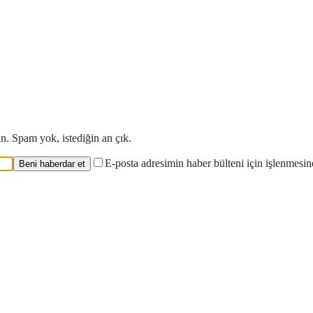
in. Spam yok, istediğin an çık.
E-posta adresimin haber bülteni için işlenmesi
Beni haberdar et