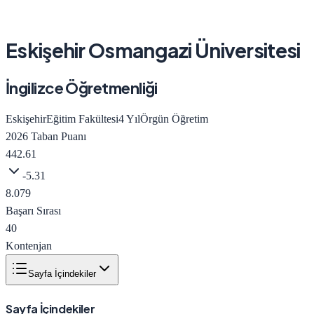
Eskişehir Osmangazi Üniversitesi
İngilizce Öğretmenliği
Eskişehir
Eğitim Fakültesi
4
Yıl
Örgün Öğretim
2026
Taban Puanı
442.61
-5.31
8.079
Başarı Sırası
40
Kontenjan
Sayfa İçindekiler
Sayfa İçindekiler