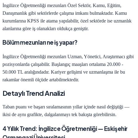
İngilizce Öğretmenliği
mezunları
Özel Sektör, Kamu, Eğitim,
Danışmanlık
gibi sektörlerde çalışma imkanı bulmaktadır. Kamu
kurumlarına KPSS ile atama yapılabilir, özel sektörde ise uzmanlık
alanlarına göre iş olanakları oldukça geniştir.
Bölüm mezunları ne iş yapar?
İngilizce Öğretmenliği
mezunları
Uzman, Yönetici, Araştırmacı
gibi
pozisyonlarda çalışabilir. Başlangıç maaşları ortalama
20.000 -
50.000 TL
aralığındadır. Kariyer gelişimi ve uzmanlaşma ile bu
rakamlar önemli ölçüde artabilmektedir.
Detaylı Trend Analizi
Taban puanı ve başarı sıralamasının yıllar içinde nasıl değiştiği —
ikisi de aynı grafikte, dalgalanmayı tek bakışta görebilirsin.
4
Yıllık Trend:
İngilizce Öğretmenliği
—
Eskişehir
Osmangazi Üniversitesi