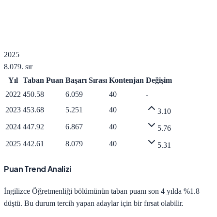
2025
8.079
. sır
Yıl
Taban Puan
Başarı Sırası
Kontenjan
Değişim
2022
450.58
6.059
40
-
2023
453.68
5.251
40
3.10
2024
447.92
6.867
40
5.76
2025
442.61
8.079
40
5.31
Puan Trend Analizi
İngilizce Öğretmenliği
bölümünün taban puanı son 4 yılda
%1.8
düştü
.
Bu durum tercih yapan adaylar için bir fırsat olabilir.