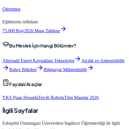
Öğretmen
Eğitim
orta
istihdam
75.000
₺/ay
2026 Maaş Tablosu
Bu Meslek İçin Hangi Bölümler?
Alternatif Enerji Kaynakları Teknolojisi
Atçılık ve Antrenörlüğü
Bahçe Bitkileri
Bilgisayar Mühendisliği
Faydalı Araçlar
YKS Puan Hesapla
Tercih Robotu
Tüm Maaşlar 2026
İlgili Sayfalar
Eskişehir Osmangazi Üniversitesi
İngilizce Öğretmenliği
ile ilgili