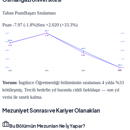
Taban Puan
Başarı Sıralaması
Puan
-7.97
(
-1.8
%)
Sıra
+
2.020
(
+
33.3
%)
453.7
453.7
5.251
5.3K
450.6
450.9
5.958
6.1K
447.9
448.1
6.665
6.9K
445.4
7.372
442.6
442.6
8.079
8.1K
2022
2023
2024
2025
Yorum:
İngilizce Öğretmenliği bölümünün sıralaması 4 yılda %33
kötüleşmiş. Tercih hedefin yıl bazında ciddi farklılaşır — son yıl
verisi ile sınırlı kalma.
Mezuniyet Sonrası ve Kariyer Olanakları
Bu Bölümün Mezunları Ne İş Yapar?