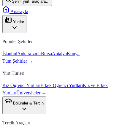
Şehir, yurt, araç ara…
Anasayfa
Yurtlar
Popüler Şehirler
İstanbul
Ankara
İzmir
Bursa
Antalya
Konya
Tüm Şehirler →
Yurt Türleri
Kız Öğrenci Yurtları
Erkek Öğrenci Yurtları
Kız ve Erkek
Yurtları
Üniversiteler →
Bölümler & Tercih
Tercih Araçları