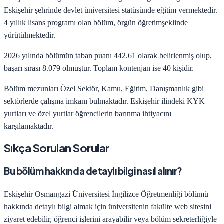
Eskişehir
şehrinde
devlet
üniversitesi statüsünde eğitim vermektedir.
4
yıllık lisans programı olan bölüm,
örgün öğretim
şeklinde
yürütülmektedir.
2026
yılında bölümün taban puanı
442.61
olarak belirlenmiş olup,
başarı sırası
8.079
olmuştur. Toplam kontenjan ise
40
kişidir.
Bölüm mezunları
Özel Sektör, Kamu, Eğitim, Danışmanlık
gibi
sektörlerde çalışma imkanı bulmaktadır.
Eskişehir
ilindeki KYK
yurtları ve özel yurtlar öğrencilerin barınma ihtiyacını
karşılamaktadır.
Sıkça Sorulan Sorular
Bu bölüm hakkında detaylı bilgi nasıl alınır?
Eskişehir Osmangazi Üniversitesi
İngilizce Öğretmenliği
bölümü
hakkında detaylı bilgi almak için üniversitenin fakülte web sitesini
ziyaret edebilir, öğrenci işlerini arayabilir veya bölüm sekreterliğiyle