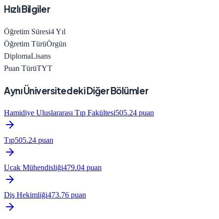
Hızlı Bilgiler
Öğretim Süresi
4
Yıl
Öğretim Türü
Örgün
Diploma
Lisans
Puan Türü
TYT
Aynı Üniversitedeki Diğer Bölümler
Hamidiye Uluslararası Tıp Fakültesi
505.24
puan
Tıp
505.24
puan
Uçak Mühendisliği
479.04
puan
Diş Hekimliği
473.76
puan