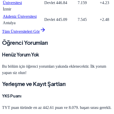
Üniversitesi
Devlet
446.84
7.159
+
4.23
İzmir
Akdeniz Üniversitesi
Devlet
445.09
7.545
+
2.48
Antalya
Tüm Üniversiteleri Gör
Öğrenci Yorumları
Henüz Yorum Yok
Bu bölüm için öğrenci yorumları yakında eklenecektir. İlk yorum
yapan siz olun!
Yerleşme ve Kayıt Şartları
YKS Puanı
TYT
puan türünde en az
442.61
puan ve
8.079
. başarı sırası gerekli.