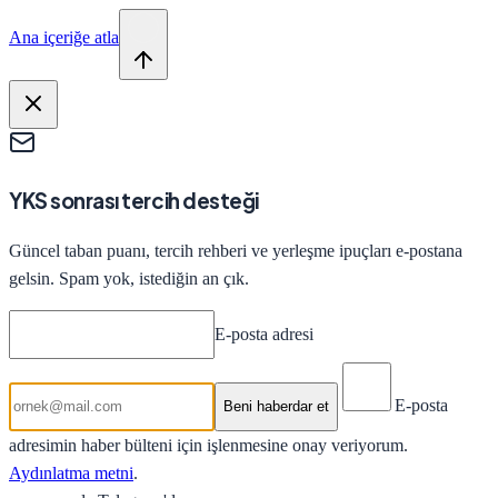
Ana içeriğe atla
YKS sonrası tercih desteği
Güncel taban puanı, tercih rehberi ve yerleşme ipuçları e-postana
gelsin. Spam yok, istediğin an çık.
E-posta adresi
E-posta
Beni haberdar et
adresimin haber bülteni için işlenmesine onay veriyorum.
Aydınlatma metni
.