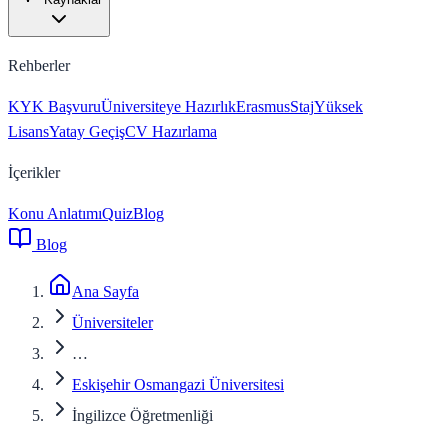
Rehberler
KYK Başvuru
Üniversiteye Hazırlık
Erasmus
Staj
Yüksek
Lisans
Yatay Geçiş
CV Hazırlama
İçerikler
Konu Anlatımı
Quiz
Blog
Blog
Ana Sayfa
Üniversiteler
…
Eskişehir Osmangazi Üniversitesi
İngilizce Öğretmenliği