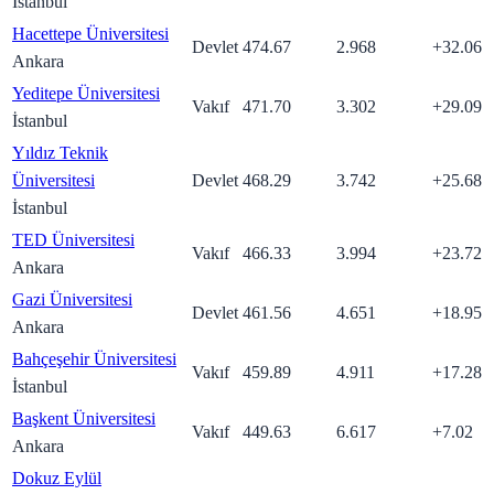
İstanbul
Hacettepe Üniversitesi
Devlet
474.67
2.968
+
32.06
Ankara
Yeditepe Üniversitesi
Vakıf
471.70
3.302
+
29.09
İstanbul
Yıldız Teknik
Üniversitesi
Devlet
468.29
3.742
+
25.68
İstanbul
TED Üniversitesi
Vakıf
466.33
3.994
+
23.72
Ankara
Gazi Üniversitesi
Devlet
461.56
4.651
+
18.95
Ankara
Bahçeşehir Üniversitesi
Vakıf
459.89
4.911
+
17.28
İstanbul
Başkent Üniversitesi
Vakıf
449.63
6.617
+
7.02
Ankara
Dokuz Eylül