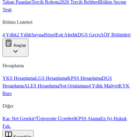
Taban Puanları
Tercih Robotu
2026 Tercih Rehberi
Bölüm Seçme
Testi
Bölüm Listeleri
4 Yıllık
2 Yıllık
Sayısal
Sözel
Eşit Ağırlık
DGS Geçiş
AÖF Bölümleri
Araçlar
Hesaplama
YKS Hesaplama
LGS Hesaplama
KPSS Hesaplama
DGS
Hesaplama
ALES Hesaplama
Not Ortalaması
4 Yıllık Maliyet
KYK
Burs
Diğer
Kaç Net Gerekir?
Üniversite Ücretleri
KPSS Atama
En İyi Hukuk
Fak.
Kaynaklar