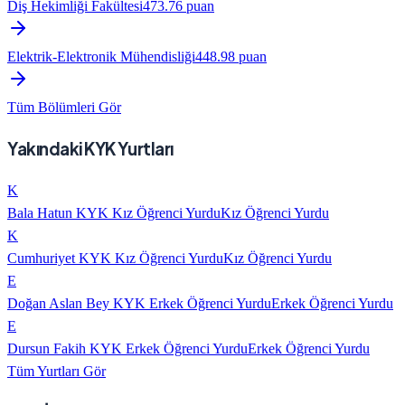
Diş Hekimliği Fakültesi
473.76
puan
Elektrik-Elektronik Mühendisliği
448.98
puan
Tüm Bölümleri Gör
Yakındaki KYK Yurtları
K
Bala Hatun KYK Kız Öğrenci Yurdu
Kız Öğrenci Yurdu
K
Cumhuriyet KYK Kız Öğrenci Yurdu
Kız Öğrenci Yurdu
E
Doğan Aslan Bey KYK Erkek Öğrenci Yurdu
Erkek Öğrenci Yurdu
E
Dursun Fakih KYK Erkek Öğrenci Yurdu
Erkek Öğrenci Yurdu
Tüm Yurtları Gör