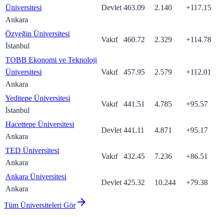
Üniversitesi
Devlet
463.09
2.140
+
117.15
Ankara
Özyeğin Üniversitesi
Vakıf
460.72
2.329
+
114.78
İstanbul
TOBB Ekonomi ve Teknoloji
Üniversitesi
Vakıf
457.95
2.579
+
112.01
Ankara
Yeditepe Üniversitesi
Vakıf
441.51
4.785
+
95.57
İstanbul
Hacettepe Üniversitesi
Devlet
441.11
4.871
+
95.17
Ankara
TED Üniversitesi
Vakıf
432.45
7.236
+
86.51
Ankara
Ankara Üniversitesi
Devlet
425.32
10.244
+
79.38
Ankara
Tüm Üniversiteleri Gör