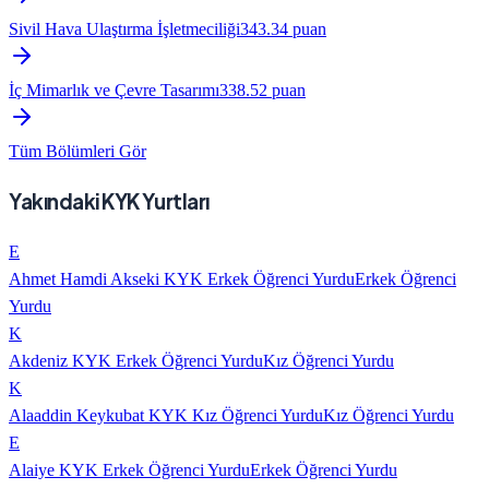
Sivil Hava Ulaştırma İşletmeciliği
343.34
puan
İç Mimarlık ve Çevre Tasarımı
338.52
puan
Tüm Bölümleri Gör
Yakındaki KYK Yurtları
E
Ahmet Hamdi Akseki KYK Erkek Öğrenci Yurdu
Erkek Öğrenci
Yurdu
K
Akdeniz KYK Erkek Öğrenci Yurdu
Kız Öğrenci Yurdu
K
Alaaddin Keykubat KYK Kız Öğrenci Yurdu
Kız Öğrenci Yurdu
E
Alaiye KYK Erkek Öğrenci Yurdu
Erkek Öğrenci Yurdu