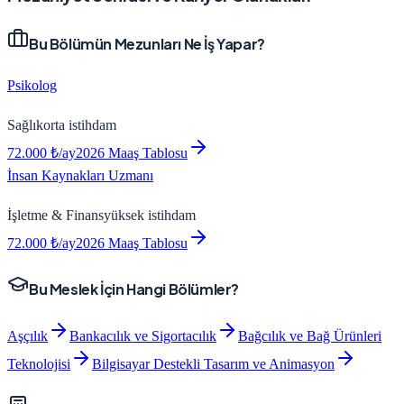
Bu Bölümün Mezunları Ne İş Yapar?
Psikolog
Sağlık
orta
istihdam
72.000
₺/ay
2026 Maaş Tablosu
İnsan Kaynakları Uzmanı
İşletme & Finans
yüksek
istihdam
72.000
₺/ay
2026 Maaş Tablosu
Bu Meslek İçin Hangi Bölümler?
Aşçılık
Bankacılık ve Sigortacılık
Bağcılık ve Bağ Ürünleri
Teknolojisi
Bilgisayar Destekli Tasarım ve Animasyon