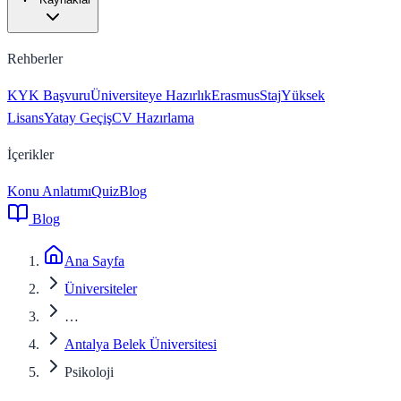
Rehberler
KYK Başvuru
Üniversiteye Hazırlık
Erasmus
Staj
Yüksek
Lisans
Yatay Geçiş
CV Hazırlama
İçerikler
Konu Anlatımı
Quiz
Blog
Blog
Ana Sayfa
Üniversiteler
…
Antalya Belek Üniversitesi
Psikoloji