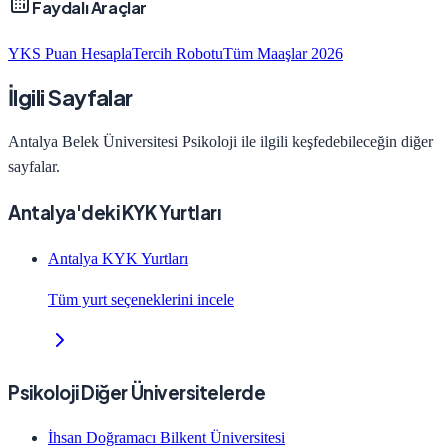
Faydalı Araçlar
YKS Puan Hesapla
Tercih Robotu
Tüm Maaşlar 2026
İlgili Sayfalar
Antalya Belek Üniversitesi
Psikoloji
ile ilgili keşfedebileceğin diğer
sayfalar.
Antalya'deki KYK Yurtları
Antalya KYK Yurtları
Tüm yurt seçeneklerini incele
Psikoloji Diğer Üniversitelerde
İhsan Doğramacı Bilkent Üniversitesi