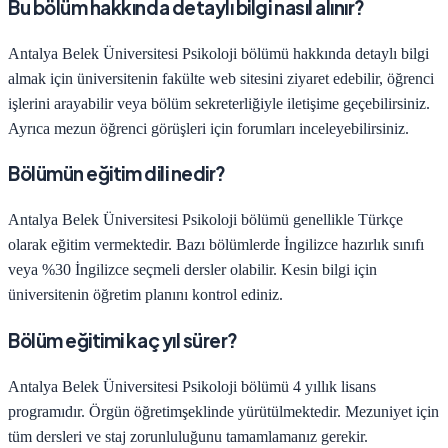
Bu bölüm hakkında detaylı bilgi nasıl alınır?
Antalya Belek Üniversitesi
Psikoloji
bölümü hakkında detaylı bilgi
almak için üniversitenin fakülte web sitesini ziyaret edebilir, öğrenci
işlerini arayabilir veya bölüm sekreterliğiyle iletişime geçebilirsiniz.
Ayrıca mezun öğrenci görüşleri için forumları inceleyebilirsiniz.
Bölümün eğitim dili nedir?
Antalya Belek Üniversitesi
Psikoloji
bölümü genellikle Türkçe
olarak eğitim vermektedir. Bazı bölümlerde İngilizce hazırlık sınıfı
veya %30 İngilizce seçmeli dersler olabilir. Kesin bilgi için
üniversitenin öğretim planını kontrol ediniz.
Bölüm eğitimi kaç yıl sürer?
Antalya Belek Üniversitesi
Psikoloji
bölümü
4
yıllık lisans
programıdır.
Örgün öğretim
şeklinde yürütülmektedir. Mezuniyet için
tüm dersleri ve staj zorunluluğunu tamamlamanız gerekir.