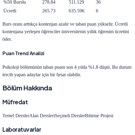
%50 Burslu
278.84
511.129
36
Ücretli
265.73
635.596
6
Burs oranı arttıkça kontenjan azalır ve taban puan yükselir. Ücretli
kontenjana yerleşen öğrenciler üniversitenin yıllık öğrenim ücretini
öder.
Puan Trend Analizi
Psikoloji
bölümünün taban puanı son 4 yılda
%1.8 düştü
.
Bu durum
tercih yapan adaylar için bir fırsat olabilir.
Bölüm Hakkında
Müfredat
Temel Dersler
Alan Dersleri
Seçmeli Dersler
Bitirme Projesi
Laboratuvarlar