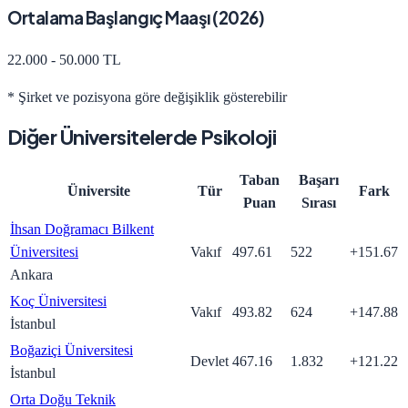
Ortalama Başlangıç Maaşı (
2026
)
22.000 - 50.000 TL
* Şirket ve pozisyona göre değişiklik gösterebilir
Diğer Üniversitelerde
Psikoloji
Taban
Başarı
Üniversite
Tür
Fark
Puan
Sırası
İhsan Doğramacı Bilkent
Üniversitesi
Vakıf
497.61
522
+
151.67
Ankara
Koç Üniversitesi
Vakıf
493.82
624
+
147.88
İstanbul
Boğaziçi Üniversitesi
Devlet
467.16
1.832
+
121.22
İstanbul
Orta Doğu Teknik