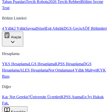
Taban Puanları
Tercih Robotu
2026 Tercih Rehberi
Bölüm Seçme
Testi
Bölüm Listeleri
4 Yıllık
2 Yıllık
Sayısal
Sözel
Eşit Ağırlık
DGS Geçiş
AÖF Bölümleri
Araçlar
Hesaplama
YKS Hesaplama
LGS Hesaplama
KPSS Hesaplama
DGS
Hesaplama
ALES Hesaplama
Not Ortalaması
4 Yıllık Maliyet
KYK
Burs
Diğer
Kaç Net Gerekir?
Üniversite Ücretleri
KPSS Atama
En İyi Hukuk
Fak.
Kaynaklar