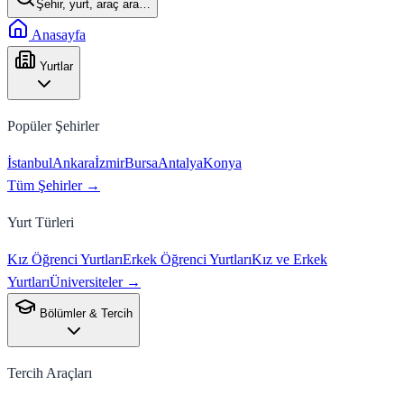
Şehir, yurt, araç ara…
Anasayfa
Yurtlar
Popüler Şehirler
İstanbul
Ankara
İzmir
Bursa
Antalya
Konya
Tüm Şehirler →
Yurt Türleri
Kız Öğrenci Yurtları
Erkek Öğrenci Yurtları
Kız ve Erkek
Yurtları
Üniversiteler →
Bölümler & Tercih
Tercih Araçları