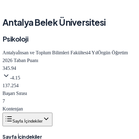
Antalya Belek Üniversitesi
Psikoloji
Antalya
İnsan ve Toplum Bilimleri Fakültesi
4
Yıl
Örgün Öğretim
2026
Taban Puanı
345.94
-4.15
137.254
Başarı Sırası
7
Kontenjan
Sayfa İçindekiler
Sayfa İçindekiler