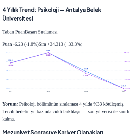
4
Yıllık Trend:
Psikoloji
—
Antalya Belek
Üniversitesi
Taban Puan
Başarı Sıralaması
Puan
-6.23
(
-1.8
%)
Sıra
+
34.313
(
+
33.3
%)
354.6
354.6
89.215
89.2K
352.2
352.4
101.225
102.9K
350.1
350.3
113.235
116.7K
348.1
125.244
345.9
345.9
137.254
137.3K
2022
2023
2024
2025
Yorum:
Psikoloji bölümünün sıralaması 4 yılda %33 kötüleşmiş.
Tercih hedefin yıl bazında ciddi farklılaşır — son yıl verisi ile sınırlı
kalma.
Mezuniyet Sonrası ve Kariyer Olanakları