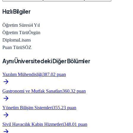
Hızlı Bilgiler
Öğretim Süresi
4
Yıl
Öğretim Türü
Örgün
Diploma
Lisans
Puan Türü
SÖZ
Aynı Üniversitedeki Diğer Bölümler
Yazılım Mühendisliği
387.02
puan
Gastronomi ve Mutfak Sanatları
360.32
puan
Yönetim Bilişim Sistemleri
355.23
puan
Sivil Havacılık Kabin Hizmetleri
348.01
puan