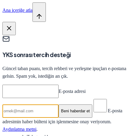
Ana içeriğe atla
YKS sonrası tercih desteği
Güncel taban puanı, tercih rehberi ve yerleşme ipuçları e-postana
gelsin. Spam yok, istediğin an çık.
E-posta adresi
E-posta
Beni haberdar et
adresimin haber bülteni için işlenmesine onay veriyorum.
Aydınlatma metni
.