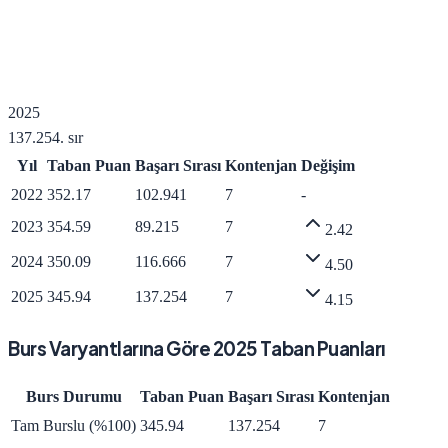
2025
137.254
. sır
Yıl
Taban Puan
Başarı Sırası
Kontenjan
Değişim
2022
352.17
102.941
7
-
2023
354.59
89.215
7
2.42
2024
350.09
116.666
7
4.50
2025
345.94
137.254
7
4.15
Burs Varyantlarına Göre
2025
Taban Puanları
Burs Durumu
Taban Puan
Başarı Sırası
Kontenjan
Tam Burslu (%100)
345.94
137.254
7