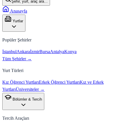
Şehir, yurt, araç ara…
Anasayfa
Yurtlar
Popüler Şehirler
İstanbul
Ankara
İzmir
Bursa
Antalya
Konya
Tüm Şehirler →
Yurt Türleri
Kız Öğrenci Yurtları
Erkek Öğrenci Yurtları
Kız ve Erkek
Yurtları
Üniversiteler →
Bölümler & Tercih
Tercih Araçları