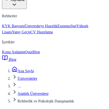
Rehberler
KYK Başvuru
Üniversiteye Hazırlık
Erasmus
Staj
Yüksek
Lisans
Yatay Geçiş
CV Hazırlama
İçerikler
Konu Anlatımı
Quiz
Blog
Blog
Ana Sayfa
Üniversiteler
…
Atatürk Üniversitesi
Rehberlik ve Psikolojik Danışmanlık