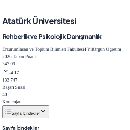
Atatürk Üniversitesi
Rehberlik ve Psikolojik Danışmanlık
Erzurum
İnsan ve Toplum Bilimleri Fakültesi
4
Yıl
Örgün Öğretim
2026
Taban Puanı
347.09
-4.17
133.747
Başarı Sırası
40
Kontenjan
Sayfa İçindekiler
Sayfa İçindekiler