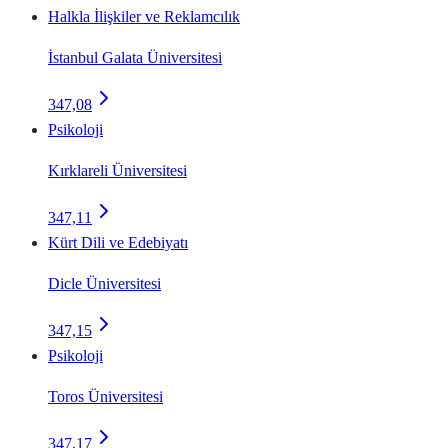
Halkla İlişkiler ve Reklamcılık
İstanbul Galata Üniversitesi
347,08
Psikoloji
Kırklareli Üniversitesi
347,11
Kürt Dili ve Edebiyatı
Dicle Üniversitesi
347,15
Psikoloji
Toros Üniversitesi
347,17