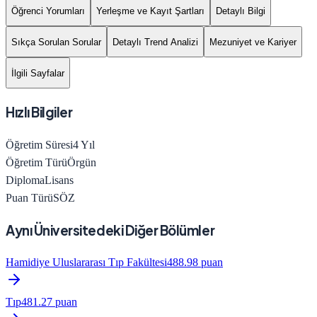
Öğrenci Yorumları
Yerleşme ve Kayıt Şartları
Detaylı Bilgi
Sıkça Sorulan Sorular
Detaylı Trend Analizi
Mezuniyet ve Kariyer
İlgili Sayfalar
Hızlı Bilgiler
Öğretim Süresi
4
Yıl
Öğretim Türü
Örgün
Diploma
Lisans
Puan Türü
SÖZ
Aynı Üniversitedeki Diğer Bölümler
Hamidiye Uluslararası Tıp Fakültesi
488.98
puan
Tıp
481.27
puan