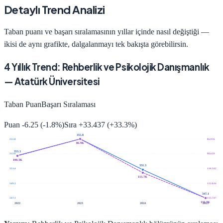
Detaylı Trend Analizi
Taban puanı ve başarı sıralamasının yıllar içinde nasıl değiştiği —
ikisi de aynı grafikte, dalgalanmayı tek bakışta görebilirsin.
4
Yıllık Trend:
Rehberlik ve Psikolojik Danışmanlık
—
Atatürk Üniversitesi
Taban Puan
Başarı Sıralaması
Puan
-6.25
(
-1.8
%)
Sıra
+
33.437
(
+
33.3
%)
355.8
355.8
86.936
86.9K
353.3
353.6
98.639
100.3K
351.3
351.4
110.342
113.7K
349.3
122.044
347.1
347.1
133.747
133.7K
2022
2023
2024
2025