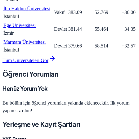
İbn Haldun Üniversitesi
Vakıf
383.09
52.769
+
36.00
İstanbul
Ege Üniversitesi
Devlet
381.44
55.464
+
34.35
İzmir
Marmara Üniversitesi
Devlet
379.66
58.514
+
32.57
İstanbul
Tüm Üniversiteleri Gör
Öğrenci Yorumları
Henüz Yorum Yok
Bu bölüm için öğrenci yorumları yakında eklenecektir. İlk yorum
yapan siz olun!
Yerleşme ve Kayıt Şartları
YKS Puanı