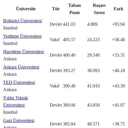
Taban
Başarı
Üniversite
Tür
Fark
Puan
Sırası
Boğaziçi Üniversitesi
Devlet
441.03
4.889
+
93.94
İstanbul
Yeditepe Üniversitesi
Vakıf
405.57
24.223
+
58.48
İstanbul
Hacettepe Üniversitesi
Devlet
400.40
29.540
+
53.31
Ankara
Ankara Üniversitesi
Devlet
393.27
38.093
+
46.18
Ankara
TED Üniversitesi
Vakıf
390.48
41.910
+
43.39
Ankara
Yıldız Teknik
Üniversitesi
Devlet
389.06
43.850
+
41.97
İstanbul
Gazi Üniversitesi
Devlet
385.84
48.571
+
38.75
Ankara