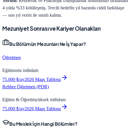
Yorum:
Rehberlik ve Psikolojik Danışmanlık bölümünün sıralaması
4 yılda %33 kötüleşmiş. Tercih hedefin yıl bazında ciddi farklılaşır
— son yıl verisi ile sınırlı kalma.
Mezuniyet Sonrası ve Kariyer Olanakları
Bu Bölümün Mezunları Ne İş Yapar?
Öğretmen
Eğitim
orta
istihdam
75.000
₺/ay
2026 Maaş Tablosu
Rehber Öğretmen (PDR)
Eğitim & Öğretim
yüksek
istihdam
75.000
₺/ay
2026 Maaş Tablosu
Bu Meslek İçin Hangi Bölümler?