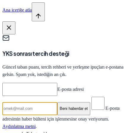
Ana içeriğe atla
YKS sonrası tercih desteği
Güncel taban puanı, tercih rehberi ve yerleşme ipuçları e-postana
gelsin. Spam yok, istediğin an çık.
E-posta adresi
E-posta
Beni haberdar et
adresimin haber bülteni için işlenmesine onay veriyorum.
Aydınlatma metni
.