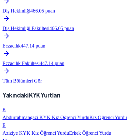
Diş Hekimliği
466.05
puan
Diş Hekimliği Fakültesi
466.05
puan
Eczacılık
447.14
puan
Eczacılık Fakültesi
447.14
puan
Tüm Bölümleri Gör
Yakındaki KYK Yurtları
K
Abdurrahmangazi KYK Kız Öğrenci Yurdu
Kız Öğrenci Yurdu
E
Aziziye KYK Kız Öğrenci Yurdu
Erkek Öğrenci Yurdu