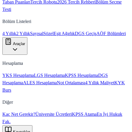
Taban Puanları
Tercih Robotu
2026 Tercih Rehberi
Bölüm Seçme
Testi
Bölüm Listeleri
4 Yıllık
2 Yıllık
Sayısal
Sözel
Eşit Ağırlık
DGS Geçiş
AÖF Bölümleri
Araçlar
Hesaplama
YKS Hesaplama
LGS Hesaplama
KPSS Hesaplama
DGS
Hesaplama
ALES Hesaplama
Not Ortalaması
4 Yıllık Maliyet
KYK
Burs
Diğer
Kaç Net Gerekir?
Üniversite Ücretleri
KPSS Atama
En İyi Hukuk
Fak.
Kaynaklar