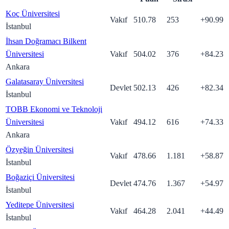
Koç Üniversitesi
Vakıf
510.78
253
+
90.99
İstanbul
İhsan Doğramacı Bilkent
Üniversitesi
Vakıf
504.02
376
+
84.23
Ankara
Galatasaray Üniversitesi
Devlet
502.13
426
+
82.34
İstanbul
TOBB Ekonomi ve Teknoloji
Üniversitesi
Vakıf
494.12
616
+
74.33
Ankara
Özyeğin Üniversitesi
Vakıf
478.66
1.181
+
58.87
İstanbul
Boğaziçi Üniversitesi
Devlet
474.76
1.367
+
54.97
İstanbul
Yeditepe Üniversitesi
Vakıf
464.28
2.041
+
44.49
İstanbul