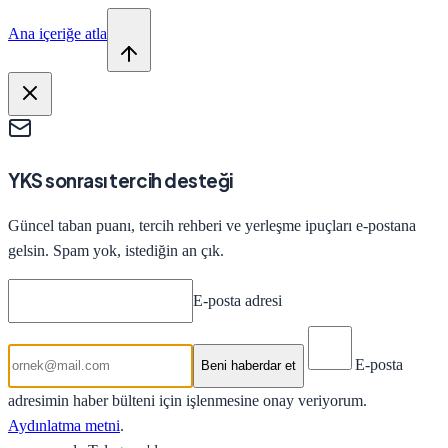
Ana içeriğe atla
YKS sonrası tercih desteği
Güncel taban puanı, tercih rehberi ve yerleşme ipuçları e-postana
gelsin. Spam yok, istediğin an çık.
E-posta adresi
E-posta
Beni haberdar et
adresimin haber bülteni için işlenmesine onay veriyorum.
Aydınlatma metni
.