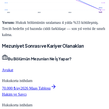
422.4
12.158
419.8
419.8
13.324
13.3K
2022
2023
2024
2025
Yorum:
Hukuk bölümünün sıralaması 4 yılda %33 kötüleşmiş.
Tercih hedefin yıl bazında ciddi farklılaşır — son yıl verisi ile sınırlı
kalma.
Mezuniyet Sonrası ve Kariyer Olanakları
Bu Bölümün Mezunları Ne İş Yapar?
Avukat
Hukuk
orta
istihdam
70.000
₺/ay
2026 Maaş Tablosu
Hakim ve Savcı
Hukuk
orta
istihdam