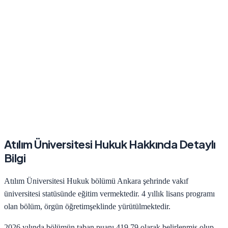
Atılım Üniversitesi
Hukuk
Hakkında Detaylı
Bilgi
Atılım Üniversitesi
Hukuk
bölümü
Ankara
şehrinde
vakıf
üniversitesi statüsünde eğitim vermektedir.
4
yıllık lisans programı
olan bölüm,
örgün öğretim
şeklinde yürütülmektedir.
2026
yılında bölümün taban puanı
419.79
olarak belirlenmiş olup,