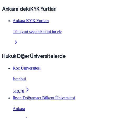
Ankara'deki KYK Yurtları
Ankara KYK Yurtları
Tüm yurt seçeneklerini incele
Hukuk Diğer Üniversitelerde
Koç Üniversitesi
İstanbul
510,78
İhsan Doğramacı Bilkent Üniversitesi
Ankara