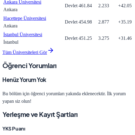
Ankara Üniversitesi
Devlet
461.84
2.233
+
42.05
Ankara
Hacettepe Üniversitesi
Devlet
454.98
2.877
+
35.19
Ankara
İstanbul Üniversitesi
Devlet
451.25
3.275
+
31.46
İstanbul
Tüm Üniversiteleri Gör
Öğrenci Yorumları
Henüz Yorum Yok
Bu bölüm için öğrenci yorumları yakında eklenecektir. İlk yorum
yapan siz olun!
Yerleşme ve Kayıt Şartları
YKS Puanı