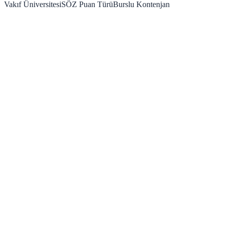
Vakıf Üniversitesi
SÖZ
Puan Türü
Burslu Kontenjan