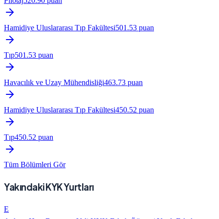
Pilotaj
520.90
puan
Hamidiye Uluslararası Tıp Fakültesi
501.53
puan
Tıp
501.53
puan
Havacılık ve Uzay Mühendisliği
463.73
puan
Hamidiye Uluslararası Tıp Fakültesi
450.52
puan
Tıp
450.52
puan
Tüm Bölümleri Gör
Yakındaki KYK Yurtları
E