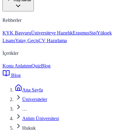
Rehberler
KYK Başvuru
Üniversiteye Hazırlık
Erasmus
Staj
Yüksek
Lisans
Yatay Geçiş
CV Hazırlama
İçerikler
Konu Anlatımı
Quiz
Blog
Blog
Ana Sayfa
Üniversiteler
…
Atılım Üniversitesi
Hukuk