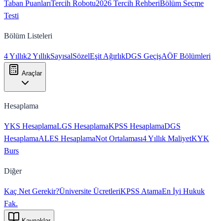
Taban Puanları
Tercih Robotu
2026 Tercih Rehberi
Bölüm Seçme
Testi
Bölüm Listeleri
4 Yıllık
2 Yıllık
Sayısal
Sözel
Eşit Ağırlık
DGS Geçiş
AÖF Bölümleri
Araçlar
Hesaplama
YKS Hesaplama
LGS Hesaplama
KPSS Hesaplama
DGS
Hesaplama
ALES Hesaplama
Not Ortalaması
4 Yıllık Maliyet
KYK
Burs
Diğer
Kaç Net Gerekir?
Üniversite Ücretleri
KPSS Atama
En İyi Hukuk
Fak.
Kaynaklar