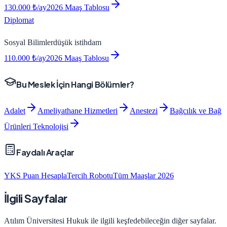
130.000
₺/ay
2026 Maaş Tablosu
Diplomat
Sosyal Bilimler
düşük
istihdam
110.000
₺/ay
2026 Maaş Tablosu
Bu Meslek İçin Hangi Bölümler?
Adalet
Ameliyathane Hizmetleri
Anestezi
Bağcılık ve Bağ
Ürünleri Teknolojisi
Faydalı Araçlar
YKS Puan Hesapla
Tercih Robotu
Tüm Maaşlar 2026
İlgili Sayfalar
Atılım Üniversitesi
Hukuk
ile ilgili keşfedebileceğin diğer sayfalar.