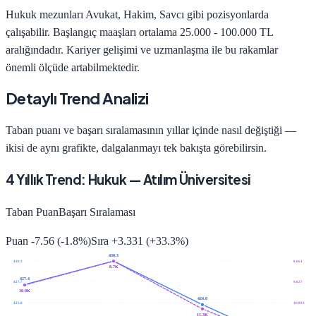
Hukuk
mezunları
Avukat, Hakim, Savcı
gibi pozisyonlarda
çalışabilir. Başlangıç maaşları ortalama
25.000 - 100.000 TL
aralığındadır. Kariyer gelişimi ve uzmanlaşma ile bu rakamlar
önemli ölçüde artabilmektedir.
Detaylı Trend Analizi
Taban puanı ve başarı sıralamasının yıllar içinde nasıl değiştiği —
ikisi de aynı grafikte, dalgalanmayı tek bakışta görebilirsin.
4
Yıllık Trend:
Hukuk
—
Atılım Üniversitesi
Taban Puan
Başarı Sıralaması
Puan
-7.56
(
-1.8
%)
Sıra
+
3.331
(
+
33.3
%)
430.3
430.3
8.661
8.7K
427.4
427.7
9.827
10.0K
424.8
425.0
10.993
11.3K