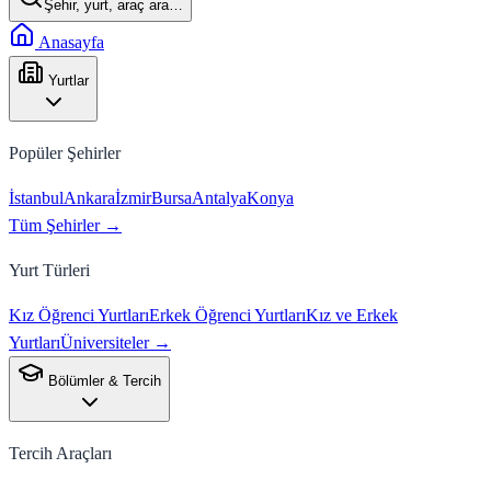
Şehir, yurt, araç ara…
Anasayfa
Yurtlar
Popüler Şehirler
İstanbul
Ankara
İzmir
Bursa
Antalya
Konya
Tüm Şehirler →
Yurt Türleri
Kız Öğrenci Yurtları
Erkek Öğrenci Yurtları
Kız ve Erkek
Yurtları
Üniversiteler →
Bölümler & Tercih
Tercih Araçları