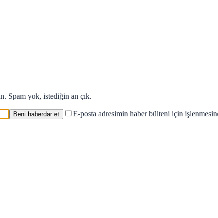
in. Spam yok, istediğin an çık.
E-posta adresimin haber bülteni için işlenmesi
Beni haberdar et