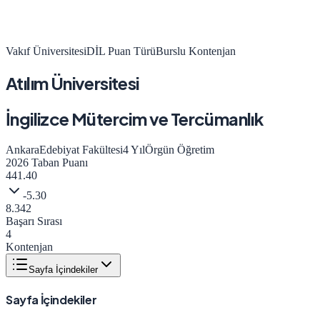
Vakıf Üniversitesi
DİL
Puan Türü
Burslu Kontenjan
Atılım Üniversitesi
İngilizce Mütercim ve Tercümanlık
Ankara
Edebiyat Fakültesi
4
Yıl
Örgün Öğretim
2026
Taban Puanı
441.40
-5.30
8.342
Başarı Sırası
4
Kontenjan
Sayfa İçindekiler
Sayfa İçindekiler