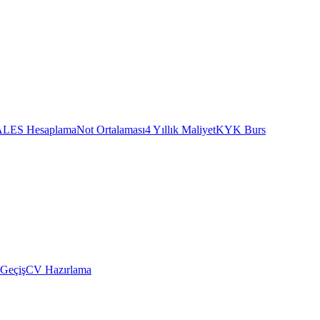
ALES Hesaplama
Not Ortalaması
4 Yıllık Maliyet
KYK Burs
 Geçiş
CV Hazırlama