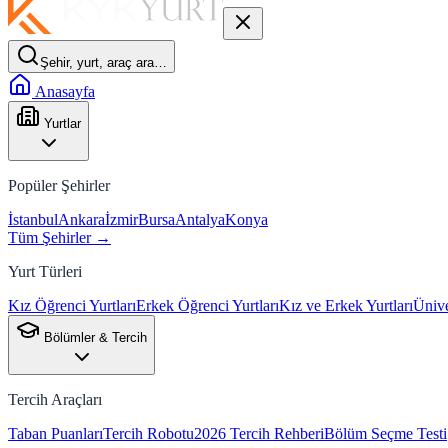
Şehir, yurt, araç ara…
Anasayfa
Yurtlar
Popüler Şehirler
İstanbul
Ankara
İzmir
Bursa
Antalya
Konya
Tüm Şehirler →
Yurt Türleri
Kız Öğrenci Yurtları
Erkek Öğrenci Yurtları
Kız ve Erkek Yurtları
Ünive
Bölümler & Tercih
Tercih Araçları
Taban Puanları
Tercih Robotu
2026 Tercih Rehberi
Bölüm Seçme Testi