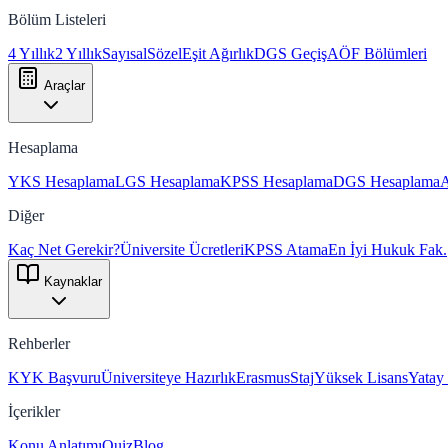
Bölüm Listeleri
4 Yıllık
2 Yıllık
Sayısal
Sözel
Eşit Ağırlık
DGS Geçiş
AÖF Bölümleri
Araçlar
Hesaplama
YKS Hesaplama
LGS Hesaplama
KPSS Hesaplama
DGS Hesaplama
Diğer
Kaç Net Gerekir?
Üniversite Ücretleri
KPSS Atama
En İyi Hukuk Fak.
Kaynaklar
Rehberler
KYK Başvuru
Üniversiteye Hazırlık
Erasmus
Staj
Yüksek Lisans
Yatay
İçerikler
Konu Anlatımı
Quiz
Blog