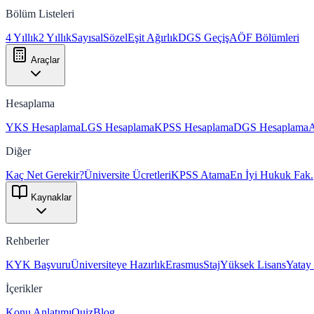
Bölüm Listeleri
4 Yıllık
2 Yıllık
Sayısal
Sözel
Eşit Ağırlık
DGS Geçiş
AÖF Bölümleri
Araçlar
Hesaplama
YKS Hesaplama
LGS Hesaplama
KPSS Hesaplama
DGS Hesaplama
Diğer
Kaç Net Gerekir?
Üniversite Ücretleri
KPSS Atama
En İyi Hukuk Fak.
Kaynaklar
Rehberler
KYK Başvuru
Üniversiteye Hazırlık
Erasmus
Staj
Yüksek Lisans
Yatay
İçerikler
Konu Anlatımı
Quiz
Blog