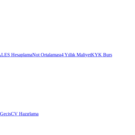
ALES Hesaplama
Not Ortalaması
4 Yıllık Maliyet
KYK Burs
 Geçiş
CV Hazırlama