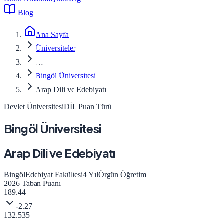
Blog
Ana Sayfa
Üniversiteler
…
Bingöl Üniversitesi
Arap Dili ve Edebiyatı
Devlet Üniversitesi
DİL
Puan Türü
Bingöl Üniversitesi
Arap Dili ve Edebiyatı
Bingöl
Edebiyat Fakültesi
4
Yıl
Örgün Öğretim
2026
Taban Puanı
189.44
-2.27
132.535