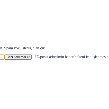
in. Spam yok, istediğin an çık.
E-posta adresimin haber bülteni için işlenmesi
Beni haberdar et