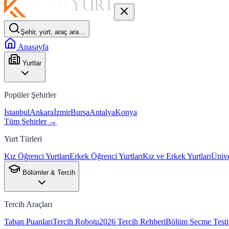
Şehir, yurt, araç ara…
Anasayfa
Yurtlar
Popüler Şehirler
İstanbul
Ankara
İzmir
Bursa
Antalya
Konya
Tüm Şehirler →
Yurt Türleri
Kız Öğrenci Yurtları
Erkek Öğrenci Yurtları
Kız ve Erkek Yurtları
Ünive
Bölümler & Tercih
Tercih Araçları
Taban Puanları
Tercih Robotu
2026 Tercih Rehberi
Bölüm Seçme Testi