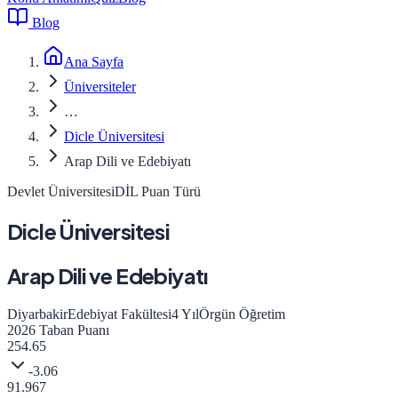
Blog
Ana Sayfa
Üniversiteler
…
Dicle Üniversitesi
Arap Dili ve Edebiyatı
Devlet Üniversitesi
DİL
Puan Türü
Dicle Üniversitesi
Arap Dili ve Edebiyatı
Diyarbakir
Edebiyat Fakültesi
4
Yıl
Örgün Öğretim
2026
Taban Puanı
254.65
-3.06
91.967