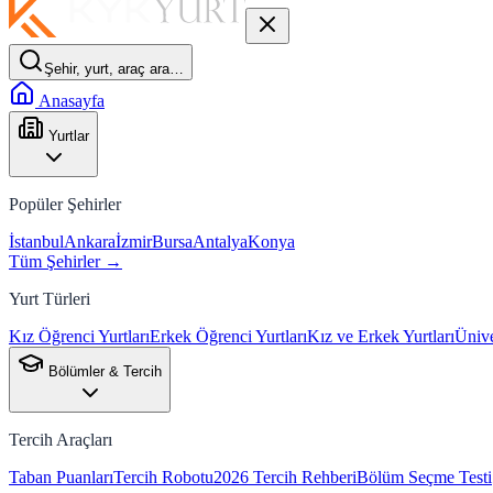
Şehir, yurt, araç ara…
Anasayfa
Yurtlar
Popüler Şehirler
İstanbul
Ankara
İzmir
Bursa
Antalya
Konya
Tüm Şehirler →
Yurt Türleri
Kız Öğrenci Yurtları
Erkek Öğrenci Yurtları
Kız ve Erkek Yurtları
Ünive
Bölümler & Tercih
Tercih Araçları
Taban Puanları
Tercih Robotu
2026 Tercih Rehberi
Bölüm Seçme Testi