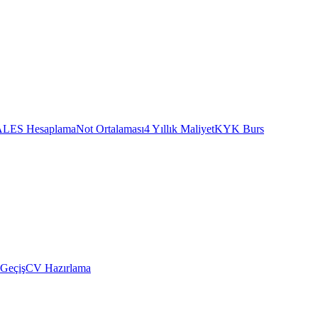
ALES Hesaplama
Not Ortalaması
4 Yıllık Maliyet
KYK Burs
 Geçiş
CV Hazırlama