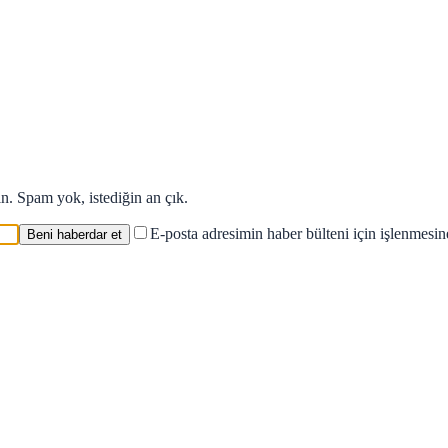
in. Spam yok, istediğin an çık.
E-posta adresimin haber bülteni için işlenmesi
Beni haberdar et