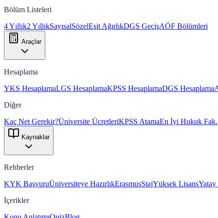
Bölüm Listeleri
4 Yıllık
2 Yıllık
Sayısal
Sözel
Eşit Ağırlık
DGS Geçiş
AÖF Bölümleri
Araçlar
Hesaplama
YKS Hesaplama
LGS Hesaplama
KPSS Hesaplama
DGS Hesaplama
Diğer
Kaç Net Gerekir?
Üniversite Ücretleri
KPSS Atama
En İyi Hukuk Fak.
Kaynaklar
Rehberler
KYK Başvuru
Üniversiteye Hazırlık
Erasmus
Staj
Yüksek Lisans
Yatay
İçerikler
Konu Anlatımı
Quiz
Blog