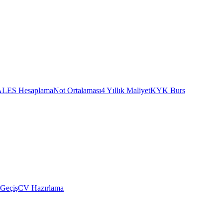
ALES Hesaplama
Not Ortalaması
4 Yıllık Maliyet
KYK Burs
 Geçiş
CV Hazırlama