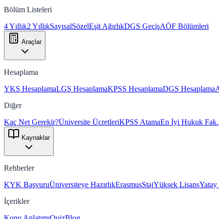
Bölüm Listeleri
4 Yıllık
2 Yıllık
Sayısal
Sözel
Eşit Ağırlık
DGS Geçiş
AÖF Bölümleri
Araçlar
Hesaplama
YKS Hesaplama
LGS Hesaplama
KPSS Hesaplama
DGS Hesaplama
Diğer
Kaç Net Gerekir?
Üniversite Ücretleri
KPSS Atama
En İyi Hukuk Fak.
Kaynaklar
Rehberler
KYK Başvuru
Üniversiteye Hazırlık
Erasmus
Staj
Yüksek Lisans
Yatay
İçerikler
Konu Anlatımı
Quiz
Blog