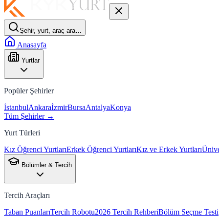
Şehir, yurt, araç ara…
Anasayfa
Yurtlar
Popüler Şehirler
İstanbul
Ankara
İzmir
Bursa
Antalya
Konya
Tüm Şehirler →
Yurt Türleri
Kız Öğrenci Yurtları
Erkek Öğrenci Yurtları
Kız ve Erkek Yurtları
Ünive
Bölümler & Tercih
Tercih Araçları
Taban Puanları
Tercih Robotu
2026 Tercih Rehberi
Bölüm Seçme Testi