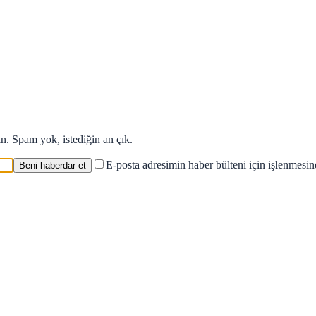
in. Spam yok, istediğin an çık.
E-posta adresimin haber bülteni için işlenmesi
Beni haberdar et