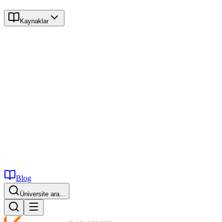
Kaynaklar
Blog
İstanbul...