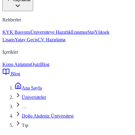
Rehberler
KYK Başvuru
Üniversiteye Hazırlık
Erasmus
Staj
Yüksek
Lisans
Yatay Geçiş
CV Hazırlama
İçerikler
Konu Anlatımı
Quiz
Blog
Blog
Ana Sayfa
Üniversiteler
…
Doğu Akdeniz Üniversitesi
Tıp