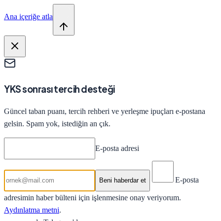
Ana içeriğe atla
YKS sonrası tercih desteği
Güncel taban puanı, tercih rehberi ve yerleşme ipuçları e-postana
gelsin. Spam yok, istediğin an çık.
E-posta adresi
E-posta
Beni haberdar et
adresimin haber bülteni için işlenmesine onay veriyorum.
Aydınlatma metni
.