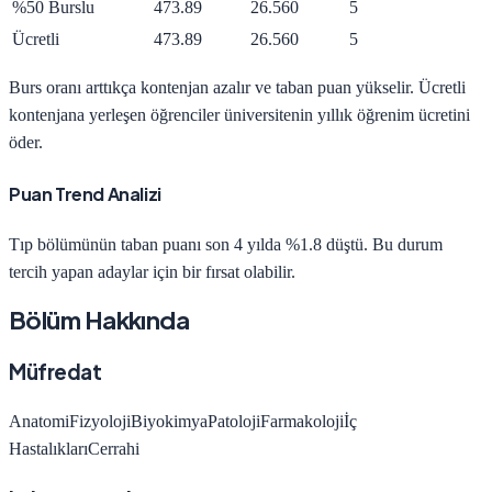
%50 Burslu
473.89
26.560
5
Ücretli
473.89
26.560
5
Burs oranı arttıkça kontenjan azalır ve taban puan yükselir. Ücretli
kontenjana yerleşen öğrenciler üniversitenin yıllık öğrenim ücretini
öder.
Puan Trend Analizi
Tıp
bölümünün taban puanı son 4 yılda
%1.8 düştü
.
Bu durum
tercih yapan adaylar için bir fırsat olabilir.
Bölüm Hakkında
Müfredat
Anatomi
Fizyoloji
Biyokimya
Patoloji
Farmakoloji
İç
Hastalıkları
Cerrahi