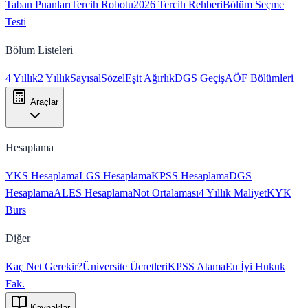
Taban Puanları
Tercih Robotu
2026 Tercih Rehberi
Bölüm Seçme
Testi
Bölüm Listeleri
4 Yıllık
2 Yıllık
Sayısal
Sözel
Eşit Ağırlık
DGS Geçiş
AÖF Bölümleri
Araçlar
Hesaplama
YKS Hesaplama
LGS Hesaplama
KPSS Hesaplama
DGS
Hesaplama
ALES Hesaplama
Not Ortalaması
4 Yıllık Maliyet
KYK
Burs
Diğer
Kaç Net Gerekir?
Üniversite Ücretleri
KPSS Atama
En İyi Hukuk
Fak.
Kaynaklar