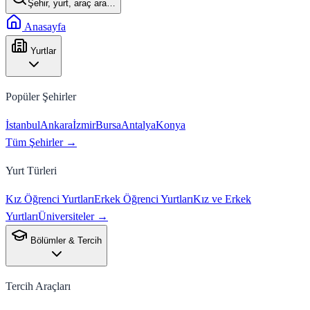
Şehir, yurt, araç ara…
Anasayfa
Yurtlar
Popüler Şehirler
İstanbul
Ankara
İzmir
Bursa
Antalya
Konya
Tüm Şehirler →
Yurt Türleri
Kız Öğrenci Yurtları
Erkek Öğrenci Yurtları
Kız ve Erkek
Yurtları
Üniversiteler →
Bölümler & Tercih
Tercih Araçları