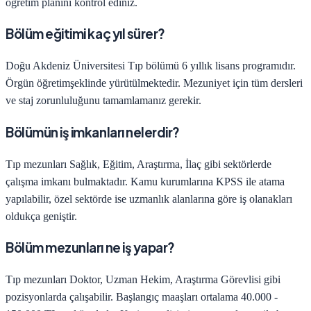
öğretim planını kontrol ediniz.
Bölüm eğitimi kaç yıl sürer?
Doğu Akdeniz Üniversitesi
Tıp
bölümü
6
yıllık lisans programıdır.
Örgün öğretim
şeklinde yürütülmektedir. Mezuniyet için tüm dersleri
ve staj zorunluluğunu tamamlamanız gerekir.
Bölümün iş imkanları nelerdir?
Tıp
mezunları
Sağlık, Eğitim, Araştırma, İlaç
gibi sektörlerde
çalışma imkanı bulmaktadır. Kamu kurumlarına KPSS ile atama
yapılabilir, özel sektörde ise uzmanlık alanlarına göre iş olanakları
oldukça geniştir.
Bölüm mezunları ne iş yapar?
Tıp
mezunları
Doktor, Uzman Hekim, Araştırma Görevlisi
gibi
pozisyonlarda çalışabilir. Başlangıç maaşları ortalama
40.000 -