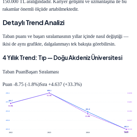
150.000 TL
aralığındadır. Kariyer gelişimi ve uzmanlaşma ile bu
rakamlar önemli ölçüde artabilmektedir.
Detaylı Trend Analizi
Taban puanı ve başarı sıralamasının yıllar içinde nasıl değiştiği —
ikisi de aynı grafikte, dalgalanmayı tek bakışta görebilirsin.
4
Yıllık Trend:
Tıp
—
Doğu Akdeniz Üniversitesi
Taban Puan
Başarı Sıralaması
Puan
-8.75
(
-1.8
%)
Sıra
+
4.637
(
+
33.3
%)
498.1
498.1
12.058
12.1K
494.7
495.1
13.681
13.9K
491.8
492.0
15.304
15.8K
489.0
16.927
485.9
485.9
18.550
18.6K
2022
2023
2024
2025