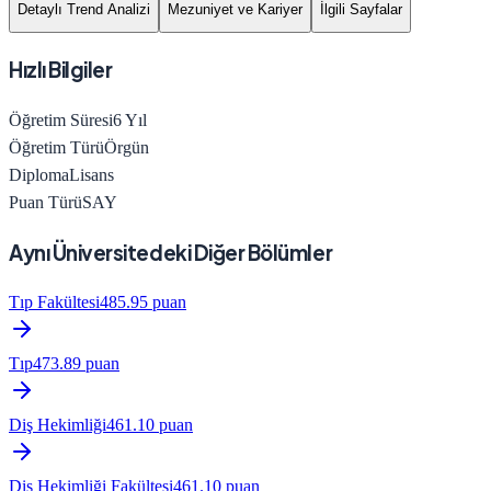
Detaylı Trend Analizi
Mezuniyet ve Kariyer
İlgili Sayfalar
Hızlı Bilgiler
Öğretim Süresi
6
Yıl
Öğretim Türü
Örgün
Diploma
Lisans
Puan Türü
SAY
Aynı Üniversitedeki Diğer Bölümler
Tıp Fakültesi
485.95
puan
Tıp
473.89
puan
Diş Hekimliği
461.10
puan
Diş Hekimliği Fakültesi
461.10
puan