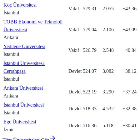
Koç Üniversitesi
Vakıf
529.31
2.055
+
43.36
İstanbul
TOBB Ekonomi ve Teknoloji
Üniversitesi
Vakıf
529.04
2.106
+
43.09
Ankara
Yeditepe Üniversitesi
Vakıf
526.79
2.548
+
40.84
İstanbul
İstanbul Üniversitesi-
Cerrahpaşa
Devlet
524.07
3.082
+
38.12
İstanbul
Ankara Üniversitesi
Devlet
523.19
3.290
+
37.24
Ankara
İstanbul Üniversitesi
Devlet
518.33
4.532
+
32.38
İstanbul
Ege Üniversitesi
Devlet
516.36
5.118
+
30.41
İzmir