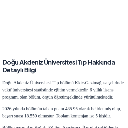
Doğu Akdeniz Üniversitesi
Tıp
Hakkında
Detaylı Bilgi
Doğu Akdeniz Üniversitesi
Tıp
bölümü
Kktc-Gazimağusa
şehrinde
vakıf
üniversitesi statüsünde eğitim vermektedir.
6
yıllık lisans
programı olan bölüm,
örgün öğretim
şeklinde yürütülmektedir.
2026
yılında bölümün taban puanı
485.95
olarak belirlenmiş olup,
başarı sırası
18.550
olmuştur. Toplam kontenjan ise
5
kişidir.
Bölüm mezunları
Sağlık, Eğitim, Araştırma, İlaç
gibi sektörlerde