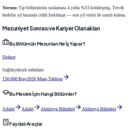
Yorum:
Tıp bölümünün sıralaması 4 yılda %33 kötüleşmiş. Tercih
hedefin yıl bazında ciddi farklılaşır — son yıl verisi ile sınırlı kalma.
Mezuniyet Sonrası ve Kariyer Olanakları
Bu Bölümün Mezunları Ne İş Yapar?
Doktor
Sağlık
yüksek
istihdam
150.000
₺/ay
2026 Maaş Tablosu
Bu Meslek İçin Hangi Bölümler?
Adalet
Adalet
Aktüerya Bilimleri
Aktüerya Bilimleri
Faydalı Araçlar