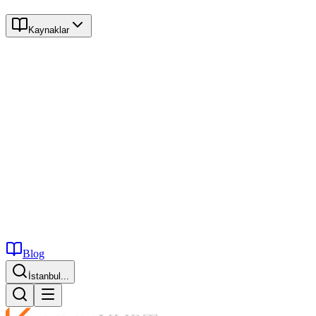
Kaynaklar
Blog
İstanbul...