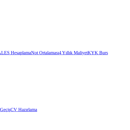
ALES Hesaplama
Not Ortalaması
4 Yıllık Maliyet
KYK Burs
 Geçiş
CV Hazırlama