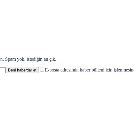
in. Spam yok, istediğin an çık.
E-posta adresimin haber bülteni için işlenmesi
Beni haberdar et