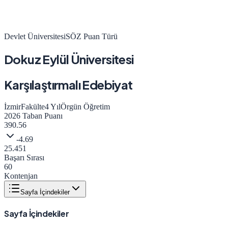
Devlet Üniversitesi
SÖZ
Puan Türü
Dokuz Eylül Üniversitesi
Karşılaştırmalı Edebiyat
İzmir
Fakülte
4
Yıl
Örgün Öğretim
2026
Taban Puanı
390.56
-4.69
25.451
Başarı Sırası
60
Kontenjan
Sayfa İçindekiler
Sayfa İçindekiler