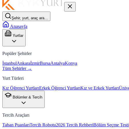
Şehir, yurt, araç ara…
Anasayfa
Yurtlar
Popüler Şehirler
İstanbul
Ankara
İzmir
Bursa
Antalya
Konya
Tüm Şehirler →
Yurt Türleri
Kız Öğrenci Yurtları
Erkek Öğrenci Yurtları
Kız ve Erkek Yurtları
Ünive
Bölümler & Tercih
Tercih Araçları
Taban Puanları
Tercih Robotu
2026 Tercih Rehberi
Bölüm Seçme Testi