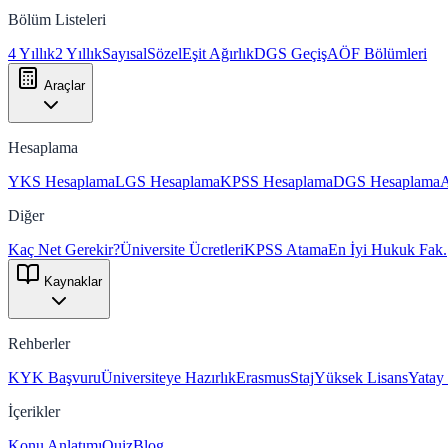
Bölüm Listeleri
4 Yıllık
2 Yıllık
Sayısal
Sözel
Eşit Ağırlık
DGS Geçiş
AÖF Bölümleri
Araçlar
Hesaplama
YKS Hesaplama
LGS Hesaplama
KPSS Hesaplama
DGS Hesaplama
Diğer
Kaç Net Gerekir?
Üniversite Ücretleri
KPSS Atama
En İyi Hukuk Fak.
Kaynaklar
Rehberler
KYK Başvuru
Üniversiteye Hazırlık
Erasmus
Staj
Yüksek Lisans
Yatay
İçerikler
Konu Anlatımı
Quiz
Blog