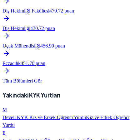
Diş Hekimliği Fakültesi
470.72
puan
Diş Hekimliği
470.72
puan
Uçak Mühendisliği
456.90
puan
Eczacılık
451.70
puan
Tüm Bölümleri Gör
Yakındaki KYK Yurtları
M
Develi KYK Kız ve Erkek Öğrenci Yurdu
Kız ve Erkek Öğrenci
Yurdu
E