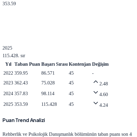
353.59
2025
115.428
. sır
Yıl
Taban Puan
Başarı Sırası
Kontenjan
Değişim
2022
359.95
86.571
45
-
2023
362.43
75.028
45
2.48
2024
357.83
98.114
45
4.60
2025
353.59
115.428
45
4.24
Puan Trend Analizi
Rehberlik ve Psikolojik Danışmanlık
bölümünün taban puanı son 4