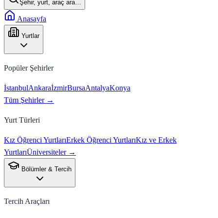
Şehir, yurt, araç ara…
Anasayfa
Yurtlar
Popüler Şehirler
İstanbul
Ankara
İzmir
Bursa
Antalya
Konya
Tüm Şehirler →
Yurt Türleri
Kız Öğrenci Yurtları
Erkek Öğrenci Yurtları
Kız ve Erkek
Yurtları
Üniversiteler →
Bölümler & Tercih
Tercih Araçları