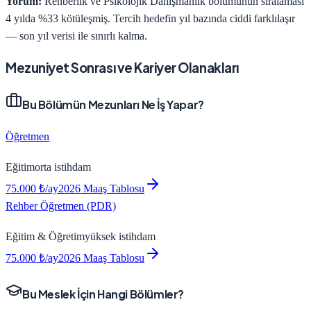
Yorum:
Rehberlik ve Psikolojik Danışmanlık bölümünün sıralaması
4 yılda %33 kötüleşmiş. Tercih hedefin yıl bazında ciddi farklılaşır
— son yıl verisi ile sınırlı kalma.
Mezuniyet Sonrası ve Kariyer Olanakları
Bu Bölümün Mezunları Ne İş Yapar?
Öğretmen
Eğitim
orta
istihdam
75.000
₺/ay
2026 Maaş Tablosu
Rehber Öğretmen (PDR)
Eğitim & Öğretim
yüksek
istihdam
75.000
₺/ay
2026 Maaş Tablosu
Bu Meslek İçin Hangi Bölümler?