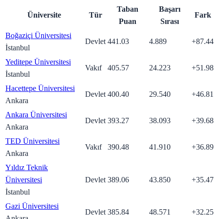
Taban
Başarı
Üniversite
Tür
Fark
Puan
Sırası
Boğaziçi Üniversitesi
Devlet
441.03
4.889
+
87.44
İstanbul
Yeditepe Üniversitesi
Vakıf
405.57
24.223
+
51.98
İstanbul
Hacettepe Üniversitesi
Devlet
400.40
29.540
+
46.81
Ankara
Ankara Üniversitesi
Devlet
393.27
38.093
+
39.68
Ankara
TED Üniversitesi
Vakıf
390.48
41.910
+
36.89
Ankara
Yıldız Teknik
Üniversitesi
Devlet
389.06
43.850
+
35.47
İstanbul
Gazi Üniversitesi
Devlet
385.84
48.571
+
32.25
Ankara