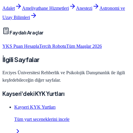
Adalet
Ameliyathane Hizmetleri
Anestezi
Astronomi ve
Uzay Bilimleri
Faydalı Araçlar
YKS Puan Hesapla
Tercih Robotu
Tüm Maaşlar 2026
İlgili Sayfalar
Erciyes Üniversitesi
Rehberlik ve Psikolojik Danışmanlık
ile ilgili
keşfedebileceğin diğer sayfalar.
Kayseri'deki KYK Yurtları
Kayseri KYK Yurtları
Tüm yurt seçeneklerini incele