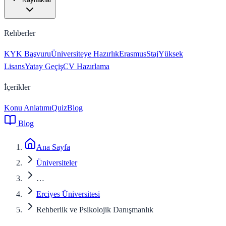
Rehberler
KYK Başvuru
Üniversiteye Hazırlık
Erasmus
Staj
Yüksek
Lisans
Yatay Geçiş
CV Hazırlama
İçerikler
Konu Anlatımı
Quiz
Blog
Blog
Ana Sayfa
Üniversiteler
…
Erciyes Üniversitesi
Rehberlik ve Psikolojik Danışmanlık