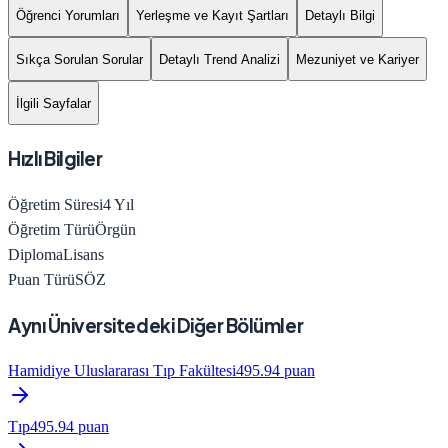
Öğrenci Yorumları
Yerleşme ve Kayıt Şartları
Detaylı Bilgi
Sıkça Sorulan Sorular
Detaylı Trend Analizi
Mezuniyet ve Kariyer
İlgili Sayfalar
Hızlı Bilgiler
Öğretim Süresi
4
Yıl
Öğretim Türü
Örgün
Diploma
Lisans
Puan Türü
SÖZ
Aynı Üniversitedeki Diğer Bölümler
Hamidiye Uluslararası Tıp Fakültesi
495.94
puan
Tıp
495.94
puan