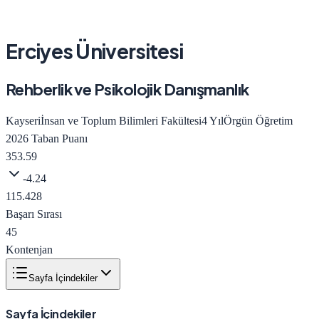
Erciyes Üniversitesi
Rehberlik ve Psikolojik Danışmanlık
Kayseri
İnsan ve Toplum Bilimleri Fakültesi
4
Yıl
Örgün Öğretim
2026
Taban Puanı
353.59
-4.24
115.428
Başarı Sırası
45
Kontenjan
Sayfa İçindekiler
Sayfa İçindekiler