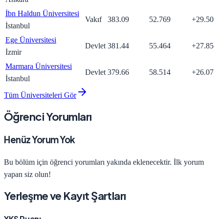
İbn Haldun Üniversitesi
Vakıf
383.09
52.769
+
29.50
İstanbul
Ege Üniversitesi
Devlet
381.44
55.464
+
27.85
İzmir
Marmara Üniversitesi
Devlet
379.66
58.514
+
26.07
İstanbul
Tüm Üniversiteleri Gör
Öğrenci Yorumları
Henüz Yorum Yok
Bu bölüm için öğrenci yorumları yakında eklenecektir. İlk yorum
yapan siz olun!
Yerleşme ve Kayıt Şartları
YKS Puanı