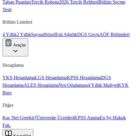
Taban Puanları
Tercih Robotu
2026 Tercih Rehberi
Bölüm Seçme
Testi
Bölüm Listeleri
4 Yıllık
2 Yıllık
Sayısal
Sözel
Eşit Ağırlık
DGS Geçiş
AÖF Bölümleri
Araçlar
Hesaplama
YKS Hesaplama
LGS Hesaplama
KPSS Hesaplama
DGS
Hesaplama
ALES Hesaplama
Not Ortalaması
4 Yıllık Maliyet
KYK
Burs
Diğer
Kaç Net Gerekir?
Üniversite Ücretleri
KPSS Atama
En İyi Hukuk
Fak.
Kaynaklar