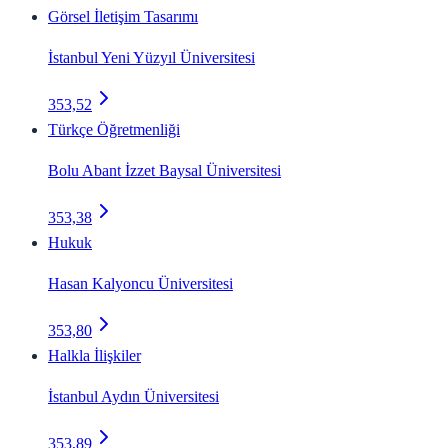
Görsel İletişim Tasarımı
İstanbul Yeni Yüzyıl Üniversitesi
353,52
Türkçe Öğretmenliği
Bolu Abant İzzet Baysal Üniversitesi
353,38
Hukuk
Hasan Kalyoncu Üniversitesi
353,80
Halkla İlişkiler
İstanbul Aydın Üniversitesi
353,89