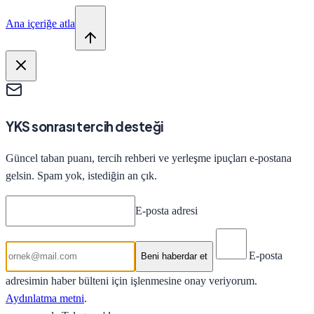
Ana içeriğe atla
YKS sonrası tercih desteği
Güncel taban puanı, tercih rehberi ve yerleşme ipuçları e-postana
gelsin. Spam yok, istediğin an çık.
E-posta adresi
E-posta
Beni haberdar et
adresimin haber bülteni için işlenmesine onay veriyorum.
Aydınlatma metni
.