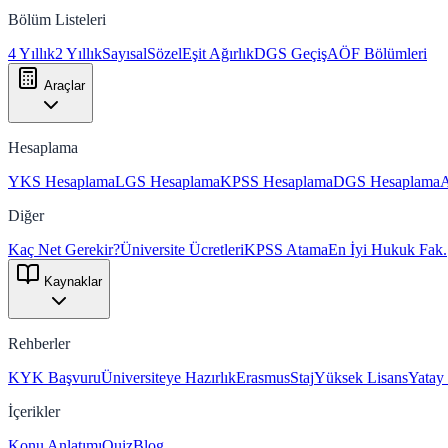
Bölüm Listeleri
4 Yıllık
2 Yıllık
Sayısal
Sözel
Eşit Ağırlık
DGS Geçiş
AÖF Bölümleri
Araçlar
Hesaplama
YKS Hesaplama
LGS Hesaplama
KPSS Hesaplama
DGS Hesaplama
Diğer
Kaç Net Gerekir?
Üniversite Ücretleri
KPSS Atama
En İyi Hukuk Fak.
Kaynaklar
Rehberler
KYK Başvuru
Üniversiteye Hazırlık
Erasmus
Staj
Yüksek Lisans
Yatay
İçerikler
Konu Anlatımı
Quiz
Blog