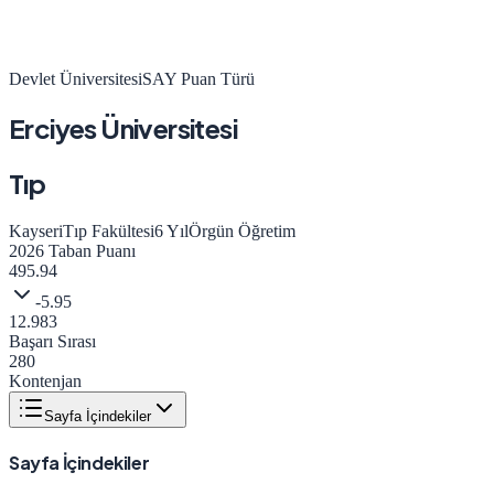
Devlet Üniversitesi
SAY
Puan Türü
Erciyes Üniversitesi
Tıp
Kayseri
Tıp Fakültesi
6
Yıl
Örgün Öğretim
2026
Taban Puanı
495.94
-5.95
12.983
Başarı Sırası
280
Kontenjan
Sayfa İçindekiler
Sayfa İçindekiler