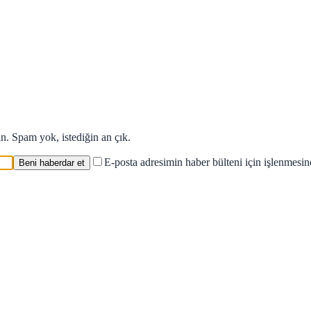
in. Spam yok, istediğin an çık.
E-posta adresimin haber bülteni için işlenmesi
Beni haberdar et