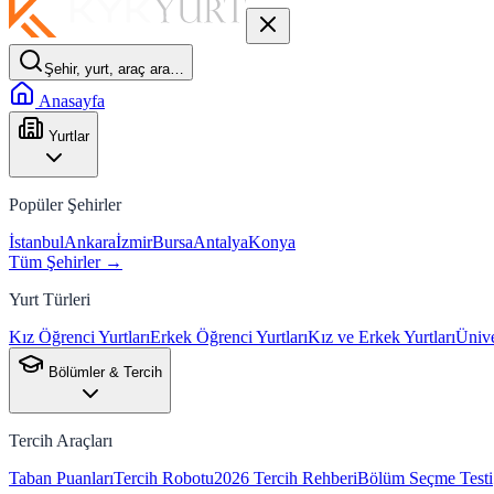
Şehir, yurt, araç ara…
Anasayfa
Yurtlar
Popüler Şehirler
İstanbul
Ankara
İzmir
Bursa
Antalya
Konya
Tüm Şehirler →
Yurt Türleri
Kız Öğrenci Yurtları
Erkek Öğrenci Yurtları
Kız ve Erkek Yurtları
Ünive
Bölümler & Tercih
Tercih Araçları
Taban Puanları
Tercih Robotu
2026 Tercih Rehberi
Bölüm Seçme Testi