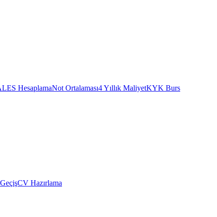
ALES Hesaplama
Not Ortalaması
4 Yıllık Maliyet
KYK Burs
 Geçiş
CV Hazırlama