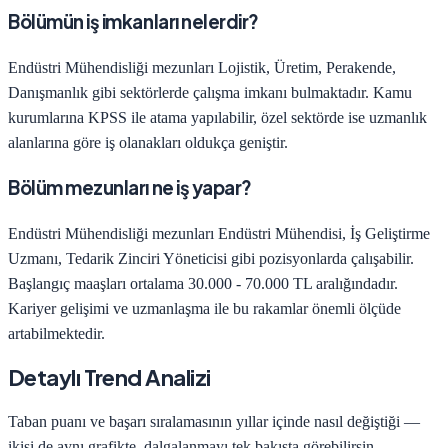
Bölümün iş imkanları nelerdir?
Endüstri Mühendisliği
mezunları
Lojistik, Üretim, Perakende,
Danışmanlık
gibi sektörlerde çalışma imkanı bulmaktadır. Kamu
kurumlarına KPSS ile atama yapılabilir, özel sektörde ise uzmanlık
alanlarına göre iş olanakları oldukça geniştir.
Bölüm mezunları ne iş yapar?
Endüstri Mühendisliği
mezunları
Endüstri Mühendisi, İş Geliştirme
Uzmanı, Tedarik Zinciri Yöneticisi
gibi pozisyonlarda çalışabilir.
Başlangıç maaşları ortalama
30.000 - 70.000 TL
aralığındadır.
Kariyer gelişimi ve uzmanlaşma ile bu rakamlar önemli ölçüde
artabilmektedir.
Detaylı Trend Analizi
Taban puanı ve başarı sıralamasının yıllar içinde nasıl değiştiği —
ikisi de aynı grafikte, dalgalanmayı tek bakışta görebilirsin.