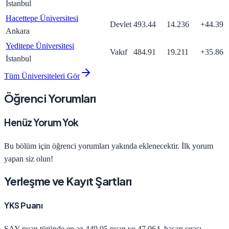
İstanbul
Hacettepe Üniversitesi
Devlet
493.44
14.236
+
44.39
Ankara
Yeditepe Üniversitesi
Vakıf
484.91
19.211
+
35.86
İstanbul
Tüm Üniversiteleri Gör
Öğrenci Yorumları
Henüz Yorum Yok
Bu bölüm için öğrenci yorumları yakında eklenecektir. İlk yorum
yapan siz olun!
Yerleşme ve Kayıt Şartları
YKS Puanı
SAY
puan türünde en az
449.05
puan ve
47.064
. başarı sırası