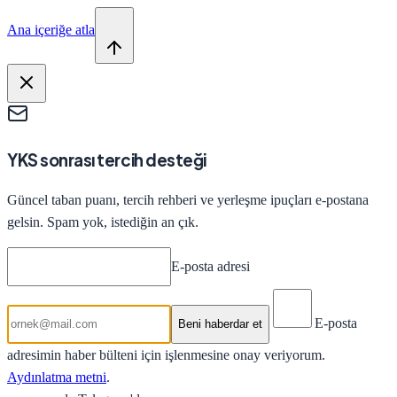
Ana içeriğe atla
YKS sonrası tercih desteği
Güncel taban puanı, tercih rehberi ve yerleşme ipuçları e-postana
gelsin. Spam yok, istediğin an çık.
E-posta adresi
E-posta
Beni haberdar et
adresimin haber bülteni için işlenmesine onay veriyorum.
Aydınlatma metni
.