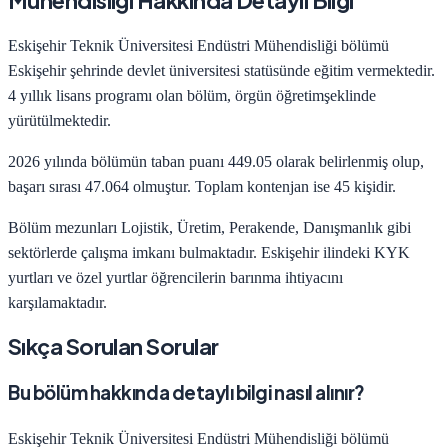
Mühendisliği
Hakkında Detaylı Bilgi
Eskişehir Teknik Üniversitesi
Endüstri Mühendisliği
bölümü
Eskişehir
şehrinde
devlet
üniversitesi statüsünde eğitim vermektedir.
4
yıllık lisans programı olan bölüm,
örgün öğretim
şeklinde
yürütülmektedir.
2026
yılında bölümün taban puanı
449.05
olarak belirlenmiş olup,
başarı sırası
47.064
olmuştur. Toplam kontenjan ise
45
kişidir.
Bölüm mezunları
Lojistik, Üretim, Perakende, Danışmanlık
gibi
sektörlerde çalışma imkanı bulmaktadır.
Eskişehir
ilindeki KYK
yurtları ve özel yurtlar öğrencilerin barınma ihtiyacını
karşılamaktadır.
Sıkça Sorulan Sorular
Bu bölüm hakkında detaylı bilgi nasıl alınır?
Eskişehir Teknik Üniversitesi
Endüstri Mühendisliği
bölümü