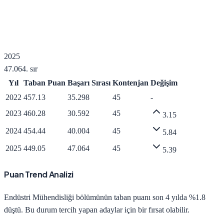
2025
47.064
. sır
Yıl
Taban Puan
Başarı Sırası
Kontenjan
Değişim
2022
457.13
35.298
45
-
2023
460.28
30.592
45
3.15
2024
454.44
40.004
45
5.84
2025
449.05
47.064
45
5.39
Puan Trend Analizi
Endüstri Mühendisliği
bölümünün taban puanı son 4 yılda
%1.8
düştü
.
Bu durum tercih yapan adaylar için bir fırsat olabilir.