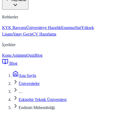
Rehberler
KYK Başvuru
Üniversiteye Hazırlık
Erasmus
Staj
Yüksek
Lisans
Yatay Geçiş
CV Hazırlama
İçerikler
Konu Anlatımı
Quiz
Blog
Blog
Ana Sayfa
Üniversiteler
…
Eskişehir Teknik Üniversitesi
Endüstri Mühendisliği