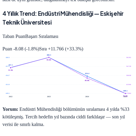
4
Yıllık Trend:
Endüstri Mühendisliği
—
Eskişehir
Teknik Üniversitesi
Taban Puan
Başarı Sıralaması
Puan
-8.08
(
-1.8
%)
Sıra
+
11.766
(
+
33.3
%)
460.3
460.3
30.592
30.6K
457.1
457.5
34.710
35.3K
454.4
454.7
38.828
40.0K
451.9
42.946
449.1
449.1
47.064
47.1K
2022
2023
2024
2025
Yorum:
Endüstri Mühendisliği bölümünün sıralaması 4 yılda %33
kötüleşmiş. Tercih hedefin yıl bazında ciddi farklılaşır — son yıl
verisi ile sınırlı kalma.