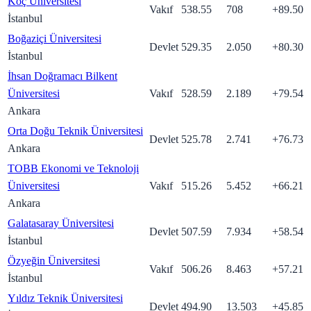
Koç Üniversitesi
Vakıf
538.55
708
+
89.50
İstanbul
Boğaziçi Üniversitesi
Devlet
529.35
2.050
+
80.30
İstanbul
İhsan Doğramacı Bilkent
Üniversitesi
Vakıf
528.59
2.189
+
79.54
Ankara
Orta Doğu Teknik Üniversitesi
Devlet
525.78
2.741
+
76.73
Ankara
TOBB Ekonomi ve Teknoloji
Üniversitesi
Vakıf
515.26
5.452
+
66.21
Ankara
Galatasaray Üniversitesi
Devlet
507.59
7.934
+
58.54
İstanbul
Özyeğin Üniversitesi
Vakıf
506.26
8.463
+
57.21
İstanbul
Yıldız Teknik Üniversitesi
Devlet
494.90
13.503
+
45.85