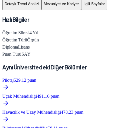
Detaylı Trend Analizi
Mezuniyet ve Kariyer
İlgili Sayfalar
Hızlı Bilgiler
Öğretim Süresi
4
Yıl
Öğretim Türü
Örgün
Diploma
Lisans
Puan Türü
SAY
Aynı Üniversitedeki Diğer Bölümler
Pilotaj
529.12
puan
Uçak Mühendisliği
491.16
puan
Havacılık ve Uzay Mühendisliği
478.23
puan