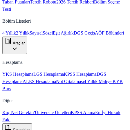
Taban Puanları
Tercih Robotu
2026 Tercih Rehberi
Bölüm Seçme
Testi
Bölüm Listeleri
4 Yıllık
2 Yıllık
Sayısal
Sözel
Eşit Ağırlık
DGS Geçiş
AÖF Bölümleri
Araçlar
Hesaplama
YKS Hesaplama
LGS Hesaplama
KPSS Hesaplama
DGS
Hesaplama
ALES Hesaplama
Not Ortalaması
4 Yıllık Maliyet
KYK
Burs
Diğer
Kaç Net Gerekir?
Üniversite Ücretleri
KPSS Atama
En İyi Hukuk
Fak.
Kaynaklar