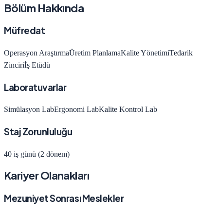
Bölüm Hakkında
Müfredat
Operasyon Araştırma
Üretim Planlama
Kalite Yönetimi
Tedarik
Zinciri
İş Etüdü
Laboratuvarlar
Simülasyon Lab
Ergonomi Lab
Kalite Kontrol Lab
Staj Zorunluluğu
40 iş günü (2 dönem)
Kariyer Olanakları
Mezuniyet Sonrası Meslekler