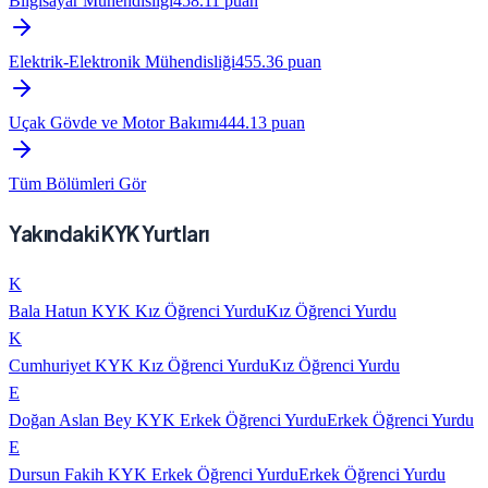
Bilgisayar Mühendisliği
458.11
puan
Elektrik-Elektronik Mühendisliği
455.36
puan
Uçak Gövde ve Motor Bakımı
444.13
puan
Tüm Bölümleri Gör
Yakındaki KYK Yurtları
K
Bala Hatun KYK Kız Öğrenci Yurdu
Kız Öğrenci Yurdu
K
Cumhuriyet KYK Kız Öğrenci Yurdu
Kız Öğrenci Yurdu
E
Doğan Aslan Bey KYK Erkek Öğrenci Yurdu
Erkek Öğrenci Yurdu
E
Dursun Fakih KYK Erkek Öğrenci Yurdu
Erkek Öğrenci Yurdu