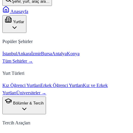
Şehir, yurt, araç ara…
Anasayfa
Yurtlar
Popüler Şehirler
İstanbul
Ankara
İzmir
Bursa
Antalya
Konya
Tüm Şehirler →
Yurt Türleri
Kız Öğrenci Yurtları
Erkek Öğrenci Yurtları
Kız ve Erkek
Yurtları
Üniversiteler →
Bölümler & Tercih
Tercih Araçları