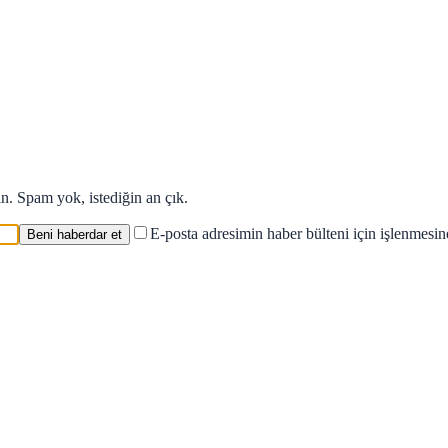
in. Spam yok, istediğin an çık.
E-posta adresimin haber bülteni için işlenmesi
Beni haberdar et