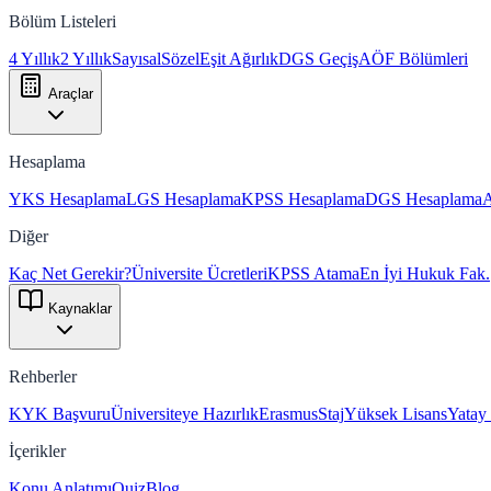
Bölüm Listeleri
4 Yıllık
2 Yıllık
Sayısal
Sözel
Eşit Ağırlık
DGS Geçiş
AÖF Bölümleri
Araçlar
Hesaplama
YKS Hesaplama
LGS Hesaplama
KPSS Hesaplama
DGS Hesaplama
Diğer
Kaç Net Gerekir?
Üniversite Ücretleri
KPSS Atama
En İyi Hukuk Fak.
Kaynaklar
Rehberler
KYK Başvuru
Üniversiteye Hazırlık
Erasmus
Staj
Yüksek Lisans
Yatay
İçerikler
Konu Anlatımı
Quiz
Blog