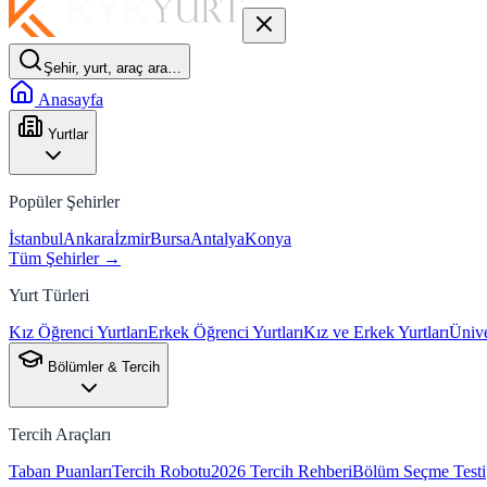
Şehir, yurt, araç ara…
Anasayfa
Yurtlar
Popüler Şehirler
İstanbul
Ankara
İzmir
Bursa
Antalya
Konya
Tüm Şehirler →
Yurt Türleri
Kız Öğrenci Yurtları
Erkek Öğrenci Yurtları
Kız ve Erkek Yurtları
Ünive
Bölümler & Tercih
Tercih Araçları
Taban Puanları
Tercih Robotu
2026 Tercih Rehberi
Bölüm Seçme Testi