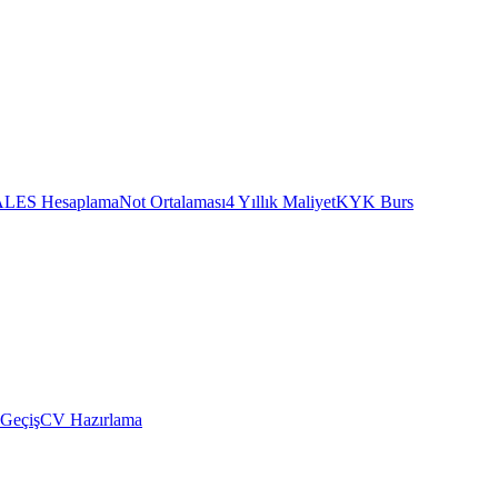
ALES Hesaplama
Not Ortalaması
4 Yıllık Maliyet
KYK Burs
 Geçiş
CV Hazırlama