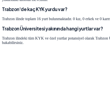
Trabzon'de kaç KYK yurdu var?
Trabzon ilinde toplam 16 yurt bulunmaktadır. 0 kız, 0 erkek ve 0 karm
Trabzon Üniversitesi yakınında hangi yurtlar var?
Trabzon ilindeki tüm KYK ve özel yurtlar potansiyel olarak Trabzon Ün
bakabilirsiniz.