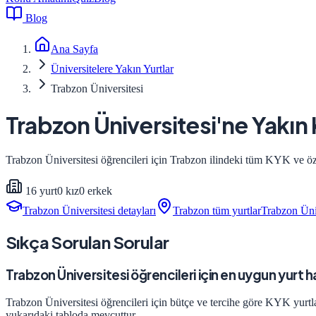
Blog
Ana Sayfa
Üniversitelere Yakın Yurtlar
Trabzon Üniversitesi
Trabzon Üniversitesi
'ne Yakın
Trabzon Üniversitesi
öğrencileri için
Trabzon
ilindeki tüm KYK ve özel 
16
yurt
0
kız
0
erkek
Trabzon Üniversitesi
detayları
Trabzon
tüm yurtlar
Trabzon Üni
Sıkça Sorulan Sorular
Trabzon Üniversitesi öğrencileri için en uygun yurt h
Trabzon Üniversitesi öğrencileri için bütçe ve tercihe göre KYK yurtla
yukarıdaki tabloda mevcuttur.