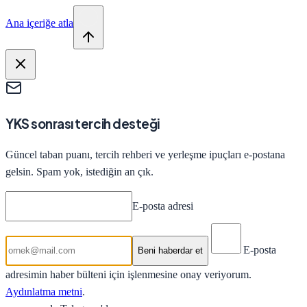
Ana içeriğe atla
YKS sonrası tercih desteği
Güncel taban puanı, tercih rehberi ve yerleşme ipuçları e-postana
gelsin. Spam yok, istediğin an çık.
E-posta adresi
E-posta
Beni haberdar et
adresimin haber bülteni için işlenmesine onay veriyorum.
Aydınlatma metni
.