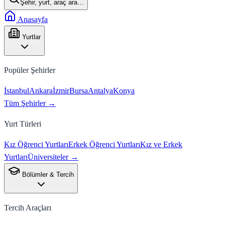
Şehir, yurt, araç ara…
Anasayfa
Yurtlar
Popüler Şehirler
İstanbul
Ankara
İzmir
Bursa
Antalya
Konya
Tüm Şehirler →
Yurt Türleri
Kız Öğrenci Yurtları
Erkek Öğrenci Yurtları
Kız ve Erkek
Yurtları
Üniversiteler →
Bölümler & Tercih
Tercih Araçları