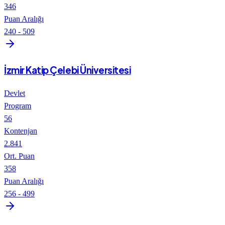
346
Puan Aralığı
240
-
509
İzmir Katip Çelebi Üniversitesi
Devlet
Program
56
Kontenjan
2.841
Ort. Puan
358
Puan Aralığı
256
-
499