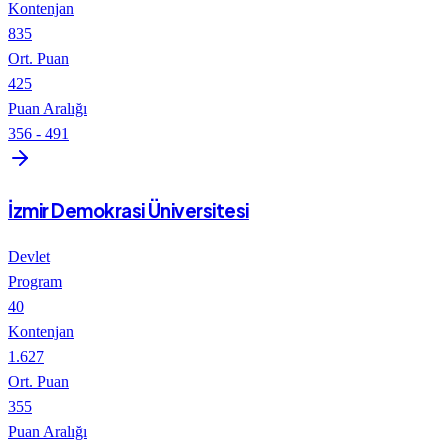
Kontenjan
835
Ort. Puan
425
Puan Aralığı
356
-
491
İzmir Demokrasi Üniversitesi
Devlet
Program
40
Kontenjan
1.627
Ort. Puan
355
Puan Aralığı