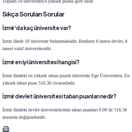
Toplam
10
üniversite
En yüksek puana göre sıralı
Sıkça Sorulan Sorular
İzmir
'da kaç üniversite var?
İzmir
ilinde
10
üniversite bulunmaktadır. Bunların
6
tanesi devlet,
4
tanesi vakıf üniversitesidir.
İzmir
en iyi üniversitesi hangisi?
İzmir
ilindeki en yüksek taban puanlı üniversite
Ege Üniversitesi
. En
yüksek taban puan
516.36
civarındadır.
İzmir
devlet üniversitesi taban puanları nedir?
İzmir
ilindeki devlet üniversitelerinin taban puanları
0.00
ile
516.36
arasında değişmektedir.