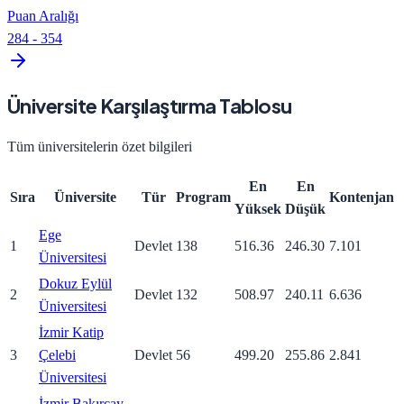
Puan Aralığı
284
-
354
Üniversite Karşılaştırma Tablosu
Tüm üniversitelerin özet bilgileri
En
En
Sıra
Üniversite
Tür
Program
Kontenjan
Yüksek
Düşük
Ege
1
Devlet
138
516.36
246.30
7.101
Üniversitesi
Dokuz Eylül
2
Devlet
132
508.97
240.11
6.636
Üniversitesi
İzmir Katip
3
Çelebi
Devlet
56
499.20
255.86
2.841
Üniversitesi
İzmir Bakırçay