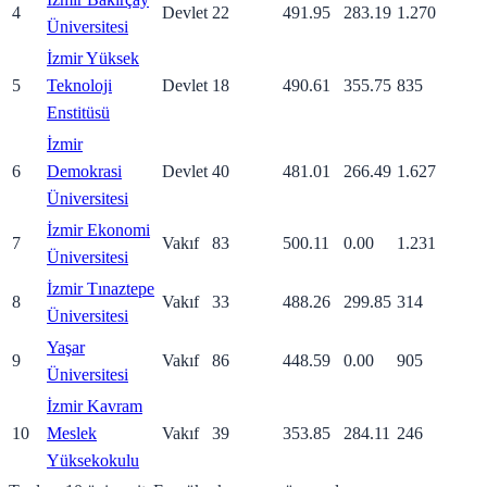
4
Devlet
22
491.95
283.19
1.270
Üniversitesi
İzmir Yüksek
5
Teknoloji
Devlet
18
490.61
355.75
835
Enstitüsü
İzmir
6
Demokrasi
Devlet
40
481.01
266.49
1.627
Üniversitesi
İzmir Ekonomi
7
Vakıf
83
500.11
0.00
1.231
Üniversitesi
İzmir Tınaztepe
8
Vakıf
33
488.26
299.85
314
Üniversitesi
Yaşar
9
Vakıf
86
448.59
0.00
905
Üniversitesi
İzmir Kavram
10
Meslek
Vakıf
39
353.85
284.11
246
Yüksekokulu