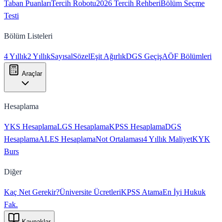
Taban Puanları
Tercih Robotu
2026 Tercih Rehberi
Bölüm Seçme
Testi
Bölüm Listeleri
4 Yıllık
2 Yıllık
Sayısal
Sözel
Eşit Ağırlık
DGS Geçiş
AÖF Bölümleri
Araçlar
Hesaplama
YKS Hesaplama
LGS Hesaplama
KPSS Hesaplama
DGS
Hesaplama
ALES Hesaplama
Not Ortalaması
4 Yıllık Maliyet
KYK
Burs
Diğer
Kaç Net Gerekir?
Üniversite Ücretleri
KPSS Atama
En İyi Hukuk
Fak.
Kaynaklar