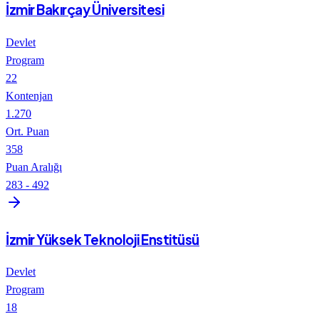
İzmir Bakırçay Üniversitesi
Devlet
Program
22
Kontenjan
1.270
Ort. Puan
358
Puan Aralığı
283
-
492
İzmir Yüksek Teknoloji Enstitüsü
Devlet
Program
18