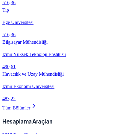
516,36
Tıp
Ege Üniversitesi
516,36
Bilgisayar Mühendisliği
İzmir Yüksek Teknoloji Enstitüsü
490,61
Havacılık ve Uzay Mühendisliği
İzmir Ekonomi Üniversitesi
483,22
Tüm Bölümler
Hesaplama Araçları