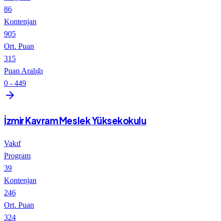
86
Kontenjan
905
Ort. Puan
315
Puan Aralığı
0
-
449
İzmir Kavram Meslek Yüksekokulu
Vakıf
Program
39
Kontenjan
246
Ort. Puan
324