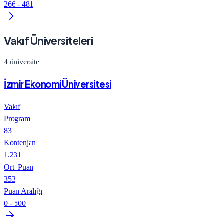
266
-
481
Vakıf Üniversiteleri
4
üniversite
İzmir Ekonomi Üniversitesi
Vakıf
Program
83
Kontenjan
1.231
Ort. Puan
353
Puan Aralığı
0
-
500