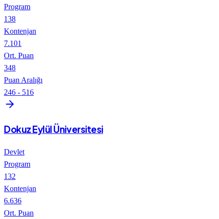
Program
138
Kontenjan
7.101
Ort. Puan
348
Puan Aralığı
246
-
516
Dokuz Eylül Üniversitesi
Devlet
Program
132
Kontenjan
6.636
Ort. Puan