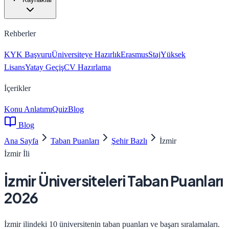
Rehberler
KYK Başvuru
Üniversiteye Hazırlık
Erasmus
Staj
Yüksek
Lisans
Yatay Geçiş
CV Hazırlama
İçerikler
Konu Anlatımı
Quiz
Blog
Blog
Ana Sayfa
Taban Puanları
Şehir Bazlı
İzmir
İzmir
İli
İzmir
Üniversiteleri Taban Puanları
2026
İzmir
ilindeki
10
üniversitenin taban puanları ve başarı sıralamaları.