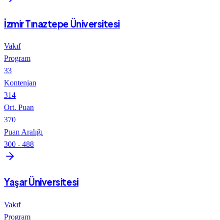
İzmir Tınaztepe Üniversitesi
Vakıf
Program
33
Kontenjan
314
Ort. Puan
370
Puan Aralığı
300
-
488
Yaşar Üniversitesi
Vakıf
Program