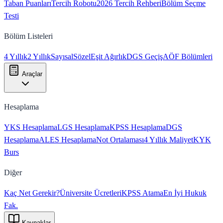
Taban Puanları
Tercih Robotu
2026 Tercih Rehberi
Bölüm Seçme
Testi
Bölüm Listeleri
4 Yıllık
2 Yıllık
Sayısal
Sözel
Eşit Ağırlık
DGS Geçiş
AÖF Bölümleri
Araçlar
Hesaplama
YKS Hesaplama
LGS Hesaplama
KPSS Hesaplama
DGS
Hesaplama
ALES Hesaplama
Not Ortalaması
4 Yıllık Maliyet
KYK
Burs
Diğer
Kaç Net Gerekir?
Üniversite Ücretleri
KPSS Atama
En İyi Hukuk
Fak.
Kaynaklar