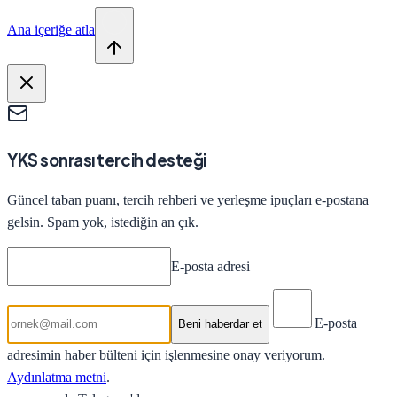
Ana içeriğe atla
YKS sonrası tercih desteği
Güncel taban puanı, tercih rehberi ve yerleşme ipuçları e-postana
gelsin. Spam yok, istediğin an çık.
E-posta adresi
E-posta
Beni haberdar et
adresimin haber bülteni için işlenmesine onay veriyorum.
Aydınlatma metni
.