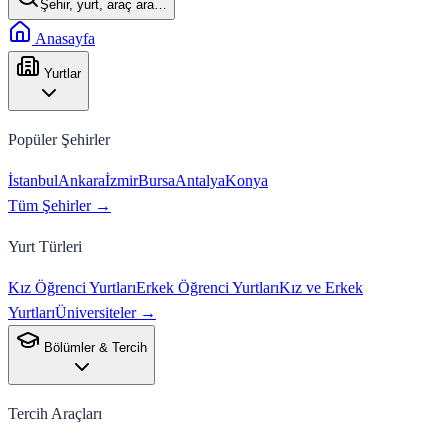
Şehir, yurt, araç ara…
Anasayfa
Yurtlar
Popüler Şehirler
İstanbul
Ankara
İzmir
Bursa
Antalya
Konya
Tüm Şehirler →
Yurt Türleri
Kız Öğrenci Yurtları
Erkek Öğrenci Yurtları
Kız ve Erkek
Yurtları
Üniversiteler →
Bölümler & Tercih
Tercih Araçları