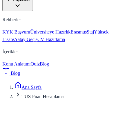
Rehberler
KYK Başvuru
Üniversiteye Hazırlık
Erasmus
Staj
Yüksek
Lisans
Yatay Geçiş
CV Hazırlama
İçerikler
Konu Anlatımı
Quiz
Blog
Blog
Ana Sayfa
TUS Puan Hesaplama