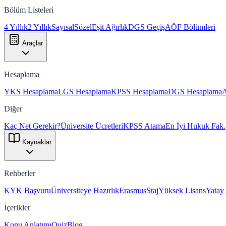
Bölüm Listeleri
4 Yıllık
2 Yıllık
Sayısal
Sözel
Eşit Ağırlık
DGS Geçiş
AÖF Bölümleri
Araçlar
Hesaplama
YKS Hesaplama
LGS Hesaplama
KPSS Hesaplama
DGS Hesaplama
Diğer
Kaç Net Gerekir?
Üniversite Ücretleri
KPSS Atama
En İyi Hukuk Fak.
Kaynaklar
Rehberler
KYK Başvuru
Üniversiteye Hazırlık
Erasmus
Staj
Yüksek Lisans
Yatay
İçerikler
Konu Anlatımı
Quiz
Blog