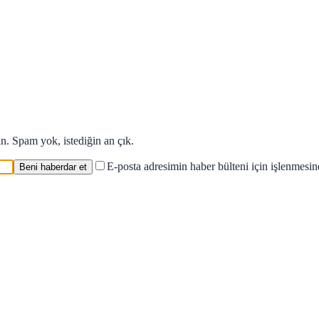
in. Spam yok, istediğin an çık.
E-posta adresimin haber bülteni için işlenmesi
Beni haberdar et