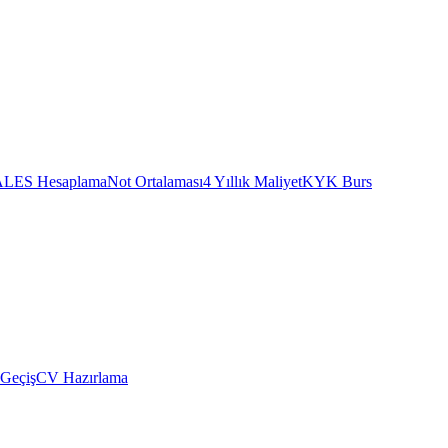
ALES Hesaplama
Not Ortalaması
4 Yıllık Maliyet
KYK Burs
 Geçiş
CV Hazırlama