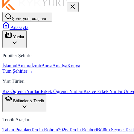
Şehir, yurt, araç ara…
Anasayfa
Yurtlar
Popüler Şehirler
İstanbul
Ankara
İzmir
Bursa
Antalya
Konya
Tüm Şehirler →
Yurt Türleri
Kız Öğrenci Yurtları
Erkek Öğrenci Yurtları
Kız ve Erkek Yurtları
Ünive
Bölümler & Tercih
Tercih Araçları
Taban Puanları
Tercih Robotu
2026 Tercih Rehberi
Bölüm Seçme Testi