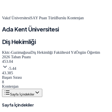
Vakıf Üniversitesi
SAY
Puan Türü
Burslu Kontenjan
Ada Kent Üniversitesi
Diş Hekimliği
Kktc-Gazimağusa
Diş Hekimliği Fakültesi
4
Yıl
Örgün Öğretim
2026
Taban Puanı
453.04
-5.44
43.385
Başarı Sırası
8
Kontenjan
Sayfa İçindekiler
Sayfa İçindekiler