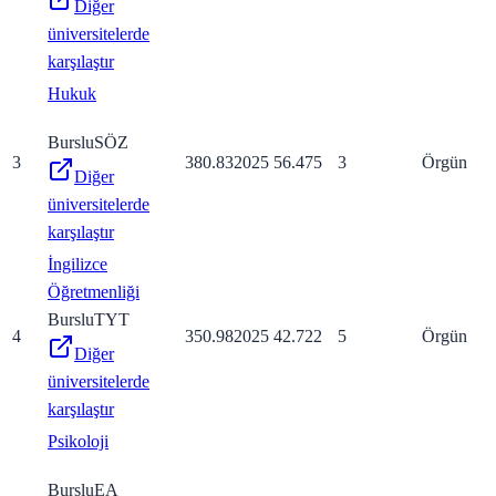
Diğer
üniversitelerde
karşılaştır
Hukuk
Burslu
SÖZ
3
380.83
2025
56.475
3
Örgün
Diğer
üniversitelerde
karşılaştır
İngilizce
Öğretmenliği
Burslu
TYT
4
350.98
2025
42.722
5
Örgün
Diğer
üniversitelerde
karşılaştır
Psikoloji
Burslu
EA