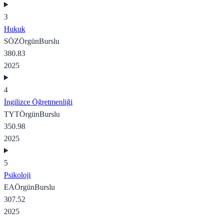
3
Hukuk
SÖZ
Örgün
Burslu
380.83
2025
4
İngilizce Öğretmenliği
TYT
Örgün
Burslu
350.98
2025
5
Psikoloji
EA
Örgün
Burslu
307.52
2025