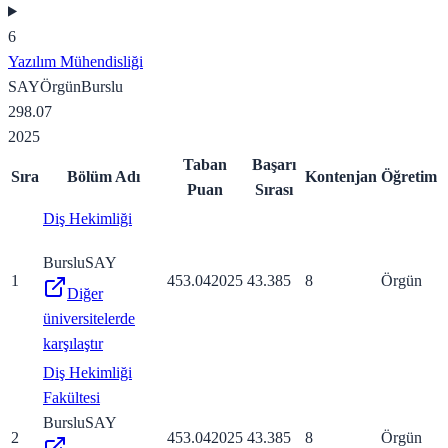
6
Yazılım Mühendisliği
SAY
Örgün
Burslu
298.07
2025
Taban
Başarı
Sıra
Bölüm Adı
Kontenjan
Öğretim
Puan
Sırası
Diş Hekimliği
Burslu
SAY
1
453.04
2025
43.385
8
Örgün
Diğer
üniversitelerde
karşılaştır
Diş Hekimliği
Fakültesi
Burslu
SAY
2
453.04
2025
43.385
8
Örgün