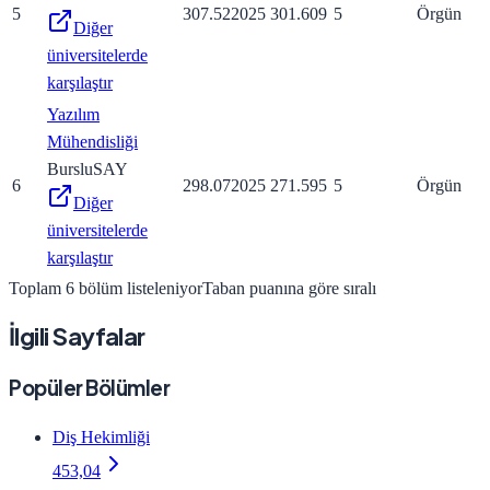
5
307.52
2025
301.609
5
Örgün
Diğer
üniversitelerde
karşılaştır
Yazılım
Mühendisliği
Burslu
SAY
6
298.07
2025
271.595
5
Örgün
Diğer
üniversitelerde
karşılaştır
Toplam
6
bölüm listeleniyor
Taban puanına göre sıralı
İlgili Sayfalar
Popüler Bölümler
Diş Hekimliği
453,04