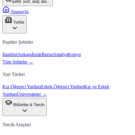
Şehir, yurt, araç ara…
Anasayfa
Yurtlar
Popüler Şehirler
İstanbul
Ankara
İzmir
Bursa
Antalya
Konya
Tüm Şehirler →
Yurt Türleri
Kız Öğrenci Yurtları
Erkek Öğrenci Yurtları
Kız ve Erkek
Yurtları
Üniversiteler →
Bölümler & Tercih
Tercih Araçları