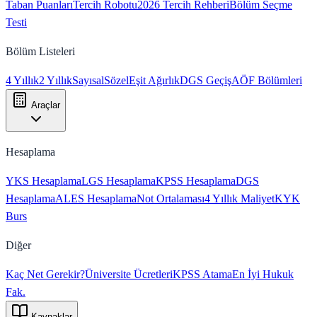
Taban Puanları
Tercih Robotu
2026 Tercih Rehberi
Bölüm Seçme
Testi
Bölüm Listeleri
4 Yıllık
2 Yıllık
Sayısal
Sözel
Eşit Ağırlık
DGS Geçiş
AÖF Bölümleri
Araçlar
Hesaplama
YKS Hesaplama
LGS Hesaplama
KPSS Hesaplama
DGS
Hesaplama
ALES Hesaplama
Not Ortalaması
4 Yıllık Maliyet
KYK
Burs
Diğer
Kaç Net Gerekir?
Üniversite Ücretleri
KPSS Atama
En İyi Hukuk
Fak.
Kaynaklar