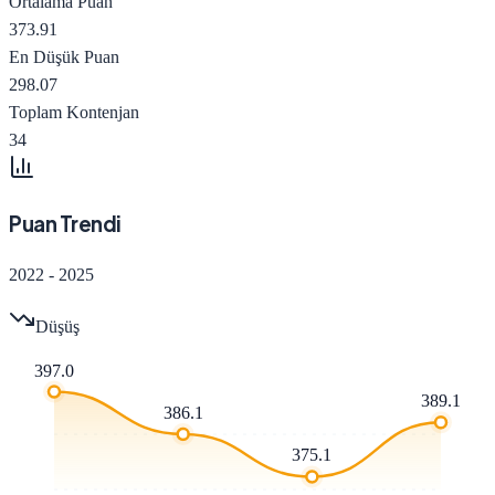
Ortalama Puan
373.91
En Düşük Puan
298.07
Toplam Kontenjan
34
Puan Trendi
2022
-
2025
Düşüş
397.0
389.1
386.1
375.1