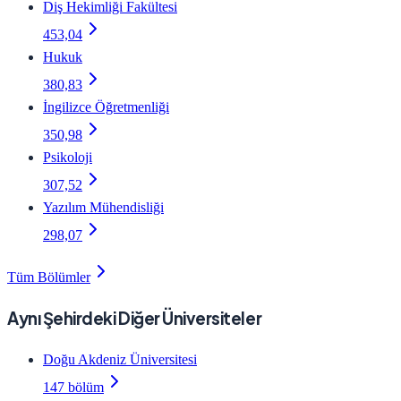
Diş Hekimliği Fakültesi
453,04
Hukuk
380,83
İngilizce Öğretmenliği
350,98
Psikoloji
307,52
Yazılım Mühendisliği
298,07
Tüm Bölümler
Aynı Şehirdeki Diğer Üniversiteler
Doğu Akdeniz Üniversitesi
147 bölüm