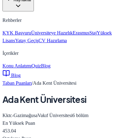
Rehberler
KYK Başvuru
Üniversiteye Hazırlık
Erasmus
Staj
Yüksek
Lisans
Yatay Geçiş
CV Hazırlama
İçerikler
Konu Anlatımı
Quiz
Blog
Blog
Taban Puanları
/
Ada Kent Üniversitesi
Ada Kent Üniversitesi
Kktc-Gazimağusa
Vakıf Üniversitesi
6
bölüm
En Yüksek Puan
453.04