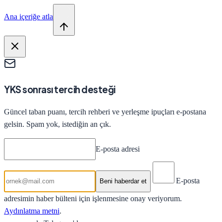
Ana içeriğe atla
YKS sonrası tercih desteği
Güncel taban puanı, tercih rehberi ve yerleşme ipuçları e-postana
gelsin. Spam yok, istediğin an çık.
E-posta adresi
E-posta
Beni haberdar et
adresimin haber bülteni için işlenmesine onay veriyorum.
Aydınlatma metni
.