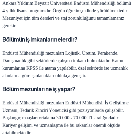
Ankara Yıldırım Beyazıt Üniversitesi
Endüstri Mühendisliği
bölümü
4
yıllık lisans programıdır.
Örgün öğretim
şeklinde yürütülmektedir.
Mezuniyet için tüm dersleri ve staj zorunluluğunu tamamlamanız
gerekir.
Bölümün iş imkanları nelerdir?
Endüstri Mühendisliği
mezunları
Lojistik, Üretim, Perakende,
Danışmanlık
gibi sektörlerde çalışma imkanı bulmaktadır. Kamu
kurumlarına KPSS ile atama yapılabilir, özel sektörde ise uzmanlık
alanlarına göre iş olanakları oldukça geniştir.
Bölüm mezunları ne iş yapar?
Endüstri Mühendisliği
mezunları
Endüstri Mühendisi, İş Geliştirme
Uzmanı, Tedarik Zinciri Yöneticisi
gibi pozisyonlarda çalışabilir.
Başlangıç maaşları ortalama
30.000 - 70.000 TL
aralığındadır.
Kariyer gelişimi ve uzmanlaşma ile bu rakamlar önemli ölçüde
artabilmektedir.