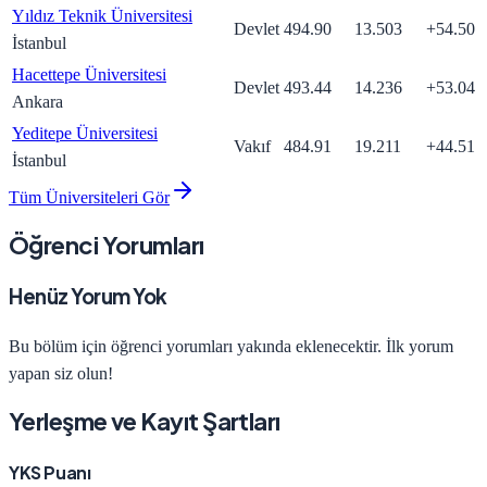
Yıldız Teknik Üniversitesi
Devlet
494.90
13.503
+
54.50
İstanbul
Hacettepe Üniversitesi
Devlet
493.44
14.236
+
53.04
Ankara
Yeditepe Üniversitesi
Vakıf
484.91
19.211
+
44.51
İstanbul
Tüm Üniversiteleri Gör
Öğrenci Yorumları
Henüz Yorum Yok
Bu bölüm için öğrenci yorumları yakında eklenecektir. İlk yorum
yapan siz olun!
Yerleşme ve Kayıt Şartları
YKS Puanı