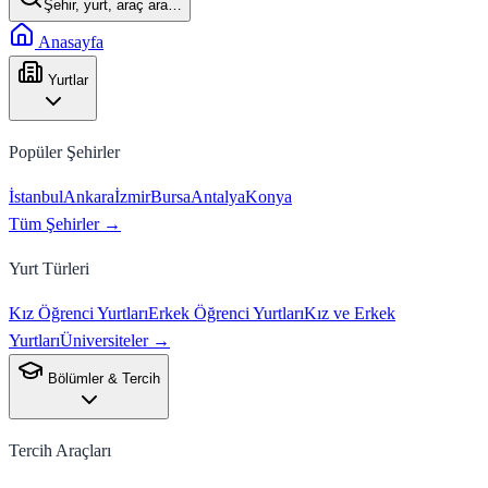
Şehir, yurt, araç ara…
Anasayfa
Yurtlar
Popüler Şehirler
İstanbul
Ankara
İzmir
Bursa
Antalya
Konya
Tüm Şehirler →
Yurt Türleri
Kız Öğrenci Yurtları
Erkek Öğrenci Yurtları
Kız ve Erkek
Yurtları
Üniversiteler →
Bölümler & Tercih
Tercih Araçları