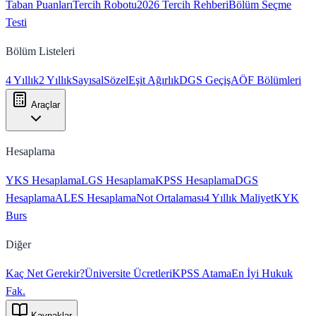
Taban Puanları
Tercih Robotu
2026 Tercih Rehberi
Bölüm Seçme
Testi
Bölüm Listeleri
4 Yıllık
2 Yıllık
Sayısal
Sözel
Eşit Ağırlık
DGS Geçiş
AÖF Bölümleri
Araçlar
Hesaplama
YKS Hesaplama
LGS Hesaplama
KPSS Hesaplama
DGS
Hesaplama
ALES Hesaplama
Not Ortalaması
4 Yıllık Maliyet
KYK
Burs
Diğer
Kaç Net Gerekir?
Üniversite Ücretleri
KPSS Atama
En İyi Hukuk
Fak.
Kaynaklar