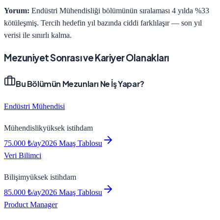
Yorum:
Endüstri Mühendisliği bölümünün sıralaması 4 yılda %33
kötüleşmiş. Tercih hedefin yıl bazında ciddi farklılaşır — son yıl
verisi ile sınırlı kalma.
Mezuniyet Sonrası ve Kariyer Olanakları
Bu Bölümün Mezunları Ne İş Yapar?
Endüstri Mühendisi
Mühendislik
yüksek
istihdam
75.000
₺/ay
2026 Maaş Tablosu
Veri Bilimci
Bilişim
yüksek
istihdam
85.000
₺/ay
2026 Maaş Tablosu
Product Manager