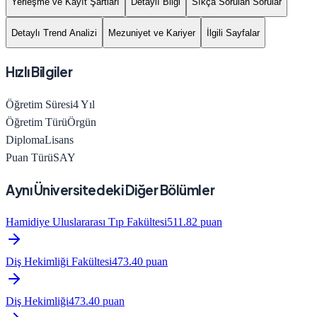
Yerleşme ve Kayıt Şartları
Detaylı Bilgi
Sıkça Sorulan Sorular
Detaylı Trend Analizi
Mezuniyet ve Kariyer
İlgili Sayfalar
Hızlı Bilgiler
Öğretim Süresi
4
Yıl
Öğretim Türü
Örgün
Diploma
Lisans
Puan Türü
SAY
Aynı Üniversitedeki Diğer Bölümler
Hamidiye Uluslararası Tıp Fakültesi
511.82
puan
Diş Hekimliği Fakültesi
473.40
puan
Diş Hekimliği
473.40
puan