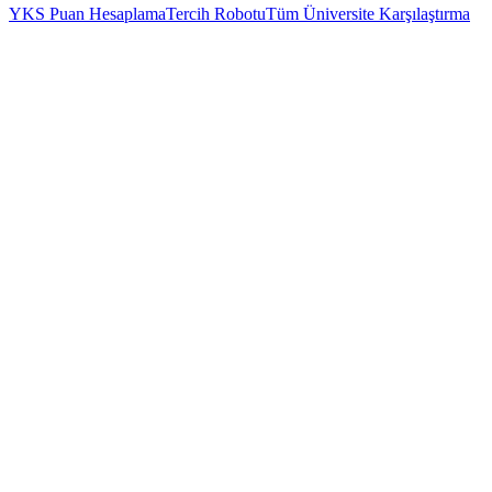
YKS Puan Hesaplama
Tercih Robotu
Tüm Üniversite Karşılaştırma