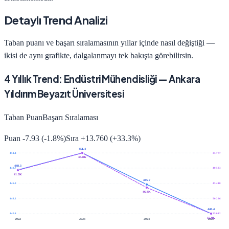
Detaylı Trend Analizi
Taban puanı ve başarı sıralamasının yıllar içinde nasıl değiştiği —
ikisi de aynı grafikte, dalgalanmayı tek bakışta görebilirsin.
4
Yıllık Trend:
Endüstri Mühendisliği
—
Ankara
Yıldırım Beyazıt Üniversitesi
Taban Puan
Başarı Sıralaması
Puan
-7.93
(
-1.8
%)
Sıra
+
13.760
(
+
33.3
%)
451.4
451.4
35.777
35.8K
448.3
448.7
40.593
41.3K
445.7
445.9
45.410
46.8K
443.2
50.226
440.4
440.4
55.042
55.0K
2022
2023
2024
2025