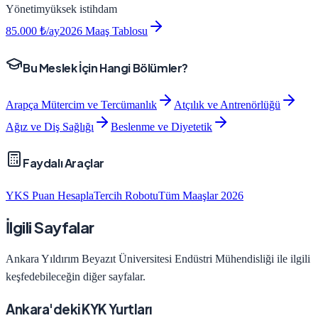
Yönetim
yüksek
istihdam
85.000
₺/ay
2026 Maaş Tablosu
Bu Meslek İçin Hangi Bölümler?
Arapça Mütercim ve Tercümanlık
Atçılık ve Antrenörlüğü
Ağız ve Diş Sağlığı
Beslenme ve Diyetetik
Faydalı Araçlar
YKS Puan Hesapla
Tercih Robotu
Tüm Maaşlar 2026
İlgili Sayfalar
Ankara Yıldırım Beyazıt Üniversitesi
Endüstri Mühendisliği
ile ilgili
keşfedebileceğin diğer sayfalar.
Ankara'deki KYK Yurtları