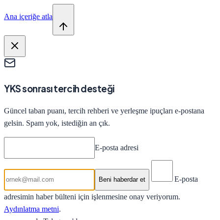
Ana içeriğe atla
YKS sonrası tercih desteği
Güncel taban puanı, tercih rehberi ve yerleşme ipuçları e-postana
gelsin. Spam yok, istediğin an çık.
E-posta adresi
E-posta
Beni haberdar et
adresimin haber bülteni için işlenmesine onay veriyorum.
Aydınlatma metni
.