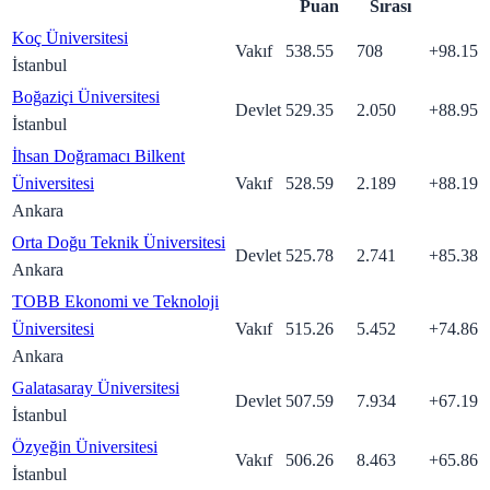
Puan
Sırası
Koç Üniversitesi
Vakıf
538.55
708
+
98.15
İstanbul
Boğaziçi Üniversitesi
Devlet
529.35
2.050
+
88.95
İstanbul
İhsan Doğramacı Bilkent
Üniversitesi
Vakıf
528.59
2.189
+
88.19
Ankara
Orta Doğu Teknik Üniversitesi
Devlet
525.78
2.741
+
85.38
Ankara
TOBB Ekonomi ve Teknoloji
Üniversitesi
Vakıf
515.26
5.452
+
74.86
Ankara
Galatasaray Üniversitesi
Devlet
507.59
7.934
+
67.19
İstanbul
Özyeğin Üniversitesi
Vakıf
506.26
8.463
+
65.86
İstanbul