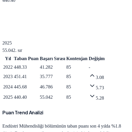
440.40
2025
55.042
. sır
Yıl
Taban Puan
Başarı Sırası
Kontenjan
Değişim
2022
448.33
41.282
85
-
2023
451.41
35.777
85
3.08
2024
445.68
46.786
85
5.73
2025
440.40
55.042
85
5.28
Puan Trend Analizi
Endüstri Mühendisliği
bölümünün taban puanı son 4 yılda
%1.8