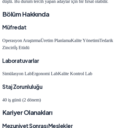
düştü
.
Bu durum tercih yapan adaylar için bir fırsat olabilir.
Bölüm Hakkında
Müfredat
Operasyon Araştırma
Üretim Planlama
Kalite Yönetimi
Tedarik
Zinciri
İş Etüdü
Laboratuvarlar
Simülasyon Lab
Ergonomi Lab
Kalite Kontrol Lab
Staj Zorunluluğu
40 iş günü (2 dönem)
Kariyer Olanakları
Mezuniyet Sonrası Meslekler