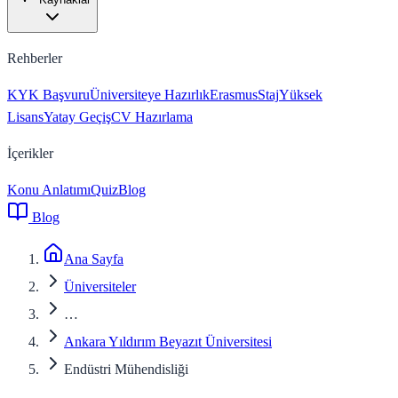
Rehberler
KYK Başvuru
Üniversiteye Hazırlık
Erasmus
Staj
Yüksek
Lisans
Yatay Geçiş
CV Hazırlama
İçerikler
Konu Anlatımı
Quiz
Blog
Blog
Ana Sayfa
Üniversiteler
…
Ankara Yıldırım Beyazıt Üniversitesi
Endüstri Mühendisliği