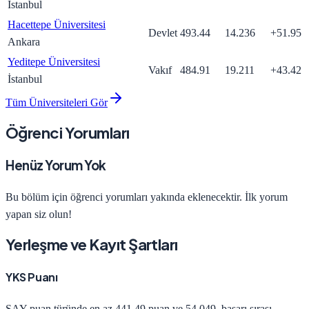
İstanbul
Hacettepe Üniversitesi
Devlet
493.44
14.236
+
51.95
Ankara
Yeditepe Üniversitesi
Vakıf
484.91
19.211
+
43.42
İstanbul
Tüm Üniversiteleri Gör
Öğrenci Yorumları
Henüz Yorum Yok
Bu bölüm için öğrenci yorumları yakında eklenecektir. İlk yorum
yapan siz olun!
Yerleşme ve Kayıt Şartları
YKS Puanı
SAY
puan türünde en az
441.49
puan ve
54.049
. başarı sırası