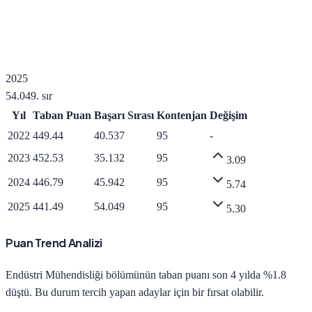
2025
54.049
. sır
Yıl
Taban Puan
Başarı Sırası
Kontenjan
Değişim
2022
449.44
40.537
95
-
2023
452.53
35.132
95
3.09
2024
446.79
45.942
95
5.74
2025
441.49
54.049
95
5.30
Puan Trend Analizi
Endüstri Mühendisliği
bölümünün taban puanı son 4 yılda
%1.8
düştü
.
Bu durum tercih yapan adaylar için bir fırsat olabilir.