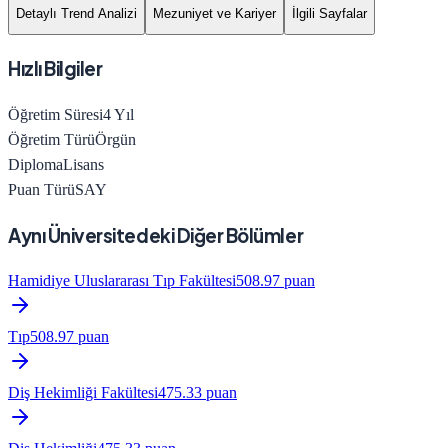
Detaylı Trend Analizi
Mezuniyet ve Kariyer
İlgili Sayfalar
Hızlı Bilgiler
Öğretim Süresi
4
Yıl
Öğretim Türü
Örgün
Diploma
Lisans
Puan Türü
SAY
Aynı Üniversitedeki Diğer Bölümler
Hamidiye Uluslararası Tıp Fakültesi
508.97
puan
Tıp
508.97
puan
Diş Hekimliği Fakültesi
475.33
puan