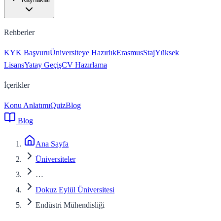
Rehberler
KYK Başvuru
Üniversiteye Hazırlık
Erasmus
Staj
Yüksek
Lisans
Yatay Geçiş
CV Hazırlama
İçerikler
Konu Anlatımı
Quiz
Blog
Blog
Ana Sayfa
Üniversiteler
…
Dokuz Eylül Üniversitesi
Endüstri Mühendisliği