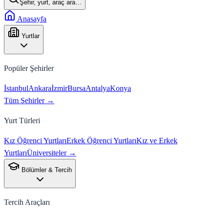
Şehir, yurt, araç ara…
Anasayfa
Yurtlar
Popüler Şehirler
İstanbul
Ankara
İzmir
Bursa
Antalya
Konya
Tüm Şehirler →
Yurt Türleri
Kız Öğrenci Yurtları
Erkek Öğrenci Yurtları
Kız ve Erkek
Yurtları
Üniversiteler →
Bölümler & Tercih
Tercih Araçları