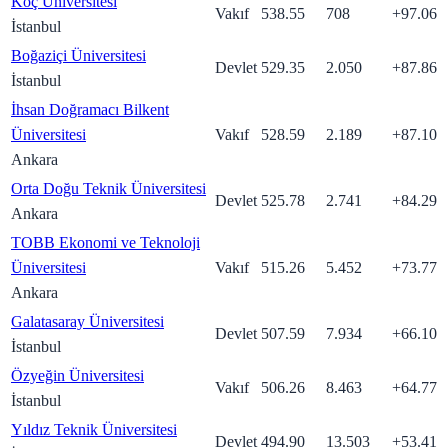
Koç Üniversitesi
Vakıf
538.55
708
+
97.06
İstanbul
Boğaziçi Üniversitesi
Devlet
529.35
2.050
+
87.86
İstanbul
İhsan Doğramacı Bilkent
Üniversitesi
Vakıf
528.59
2.189
+
87.10
Ankara
Orta Doğu Teknik Üniversitesi
Devlet
525.78
2.741
+
84.29
Ankara
TOBB Ekonomi ve Teknoloji
Üniversitesi
Vakıf
515.26
5.452
+
73.77
Ankara
Galatasaray Üniversitesi
Devlet
507.59
7.934
+
66.10
İstanbul
Özyeğin Üniversitesi
Vakıf
506.26
8.463
+
64.77
İstanbul
Yıldız Teknik Üniversitesi
Devlet
494.90
13.503
+
53.41