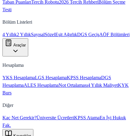
Taban Puanları
Tercih Robotu
2026 Tercih Rehberi
Bölüm Seçme
Testi
Bölüm Listeleri
4 Yıllık
2 Yıllık
Sayısal
Sözel
Eşit Ağırlık
DGS Geçiş
AÖF Bölümleri
Araçlar
Hesaplama
YKS Hesaplama
LGS Hesaplama
KPSS Hesaplama
DGS
Hesaplama
ALES Hesaplama
Not Ortalaması
4 Yıllık Maliyet
KYK
Burs
Diğer
Kaç Net Gerekir?
Üniversite Ücretleri
KPSS Atama
En İyi Hukuk
Fak.
Kaynaklar