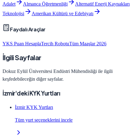
Adalet
Almanca Öğretmenliği
Alternatif Enerji Kaynakları
Teknolojisi
Amerikan Kültürü ve Edebiyatı
Faydalı Araçlar
YKS Puan Hesapla
Tercih Robotu
Tüm Maaşlar 2026
İlgili Sayfalar
Dokuz Eylül Üniversitesi
Endüstri Mühendisliği
ile ilgili
keşfedebileceğin diğer sayfalar.
İzmir'deki KYK Yurtları
İzmir KYK Yurtları
Tüm yurt seçeneklerini incele