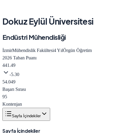
Dokuz Eylül Üniversitesi
Endüstri Mühendisliği
İzmir
Mühendislik Fakültesi
4
Yıl
Örgün Öğretim
2026
Taban Puanı
441.49
-5.30
54.049
Başarı Sırası
95
Kontenjan
Sayfa İçindekiler
Sayfa İçindekiler