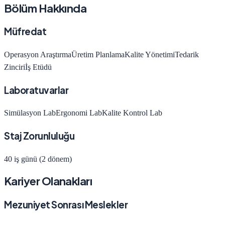
Bölüm Hakkında
Müfredat
Operasyon Araştırma
Üretim Planlama
Kalite Yönetimi
Tedarik
Zinciri
İş Etüdü
Laboratuvarlar
Simülasyon Lab
Ergonomi Lab
Kalite Kontrol Lab
Staj Zorunluluğu
40 iş günü (2 dönem)
Kariyer Olanakları
Mezuniyet Sonrası Meslekler