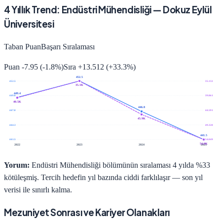
4
Yıllık Trend:
Endüstri Mühendisliği
—
Dokuz Eylül
Üniversitesi
Taban Puan
Başarı Sıralaması
Puan
-7.95
(
-1.8
%)
Sıra
+
13.512
(
+
33.3
%)
452.5
452.5
35.132
35.1K
449.4
449.8
39.861
40.5K
446.8
447.0
44.591
45.9K
444.3
49.320
441.5
441.5
54.049
54.0K
2022
2023
2024
2025
Yorum:
Endüstri Mühendisliği bölümünün sıralaması 4 yılda %33
kötüleşmiş. Tercih hedefin yıl bazında ciddi farklılaşır — son yıl
verisi ile sınırlı kalma.
Mezuniyet Sonrası ve Kariyer Olanakları