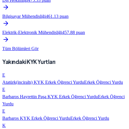
Diş Hekimliği
475.33
puan
Bilgisayar Mühendisliği
461.13
puan
Elektrik-Elektronik Mühendisliği
457.88
puan
Tüm Bölümleri Gör
Yakındaki KYK Yurtları
E
Atatürk(inciraltı) KYK Erkek Öğrenci Yurdu
Erkek Öğrenci Yurdu
E
Barbaros Hayrettin Paşa KYK Erkek Öğrenci Yurdu
Erkek Öğrenci
Yurdu
E
Barbaros KYK Erkek Öğrenci Yurdu
Erkek Öğrenci Yurdu
K