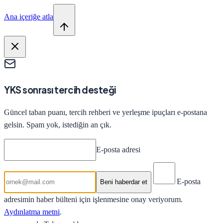
Ana içeriğe atla
YKS sonrası tercih desteği
Güncel taban puanı, tercih rehberi ve yerleşme ipuçları e-postana
gelsin. Spam yok, istediğin an çık.
E-posta adresi
E-posta
Beni haberdar et
adresimin haber bülteni için işlenmesine onay veriyorum.
Aydınlatma metni
.