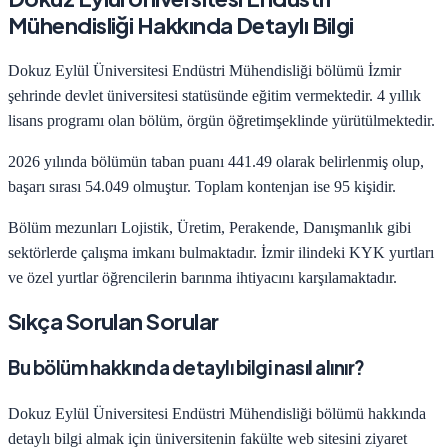
Mühendisliği
Hakkında Detaylı Bilgi
Dokuz Eylül Üniversitesi
Endüstri Mühendisliği
bölümü
İzmir
şehrinde
devlet
üniversitesi statüsünde eğitim vermektedir.
4
yıllık
lisans programı olan bölüm,
örgün öğretim
şeklinde yürütülmektedir.
2026
yılında bölümün taban puanı
441.49
olarak belirlenmiş olup,
başarı sırası
54.049
olmuştur. Toplam kontenjan ise
95
kişidir.
Bölüm mezunları
Lojistik, Üretim, Perakende, Danışmanlık
gibi
sektörlerde çalışma imkanı bulmaktadır.
İzmir
ilindeki KYK yurtları
ve özel yurtlar öğrencilerin barınma ihtiyacını karşılamaktadır.
Sıkça Sorulan Sorular
Bu bölüm hakkında detaylı bilgi nasıl alınır?
Dokuz Eylül Üniversitesi
Endüstri Mühendisliği
bölümü hakkında
detaylı bilgi almak için üniversitenin fakülte web sitesini ziyaret