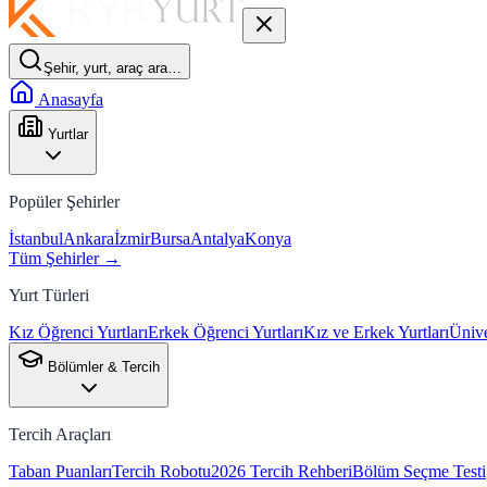
Şehir, yurt, araç ara…
Anasayfa
Yurtlar
Popüler Şehirler
İstanbul
Ankara
İzmir
Bursa
Antalya
Konya
Tüm Şehirler →
Yurt Türleri
Kız Öğrenci Yurtları
Erkek Öğrenci Yurtları
Kız ve Erkek Yurtları
Ünive
Bölümler & Tercih
Tercih Araçları
Taban Puanları
Tercih Robotu
2026 Tercih Rehberi
Bölüm Seçme Testi