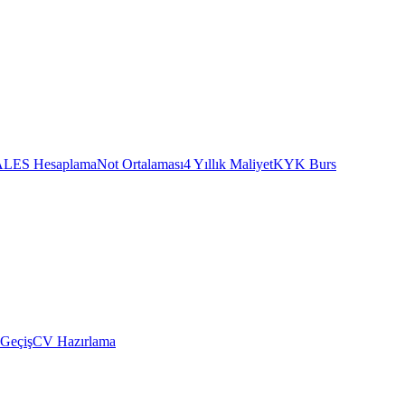
ALES Hesaplama
Not Ortalaması
4 Yıllık Maliyet
KYK Burs
 Geçiş
CV Hazırlama