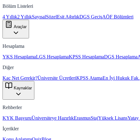
Bölüm Listeleri
4 Yıllık
2 Yıllık
Sayısal
Sözel
Eşit Ağırlık
DGS Geçiş
AÖF Bölümleri
Araçlar
Hesaplama
YKS Hesaplama
LGS Hesaplama
KPSS Hesaplama
DGS Hesaplama
Diğer
Kaç Net Gerekir?
Üniversite Ücretleri
KPSS Atama
En İyi Hukuk Fak.
Kaynaklar
Rehberler
KYK Başvuru
Üniversiteye Hazırlık
Erasmus
Staj
Yüksek Lisans
Yatay
İçerikler
Konu Anlatımı
Quiz
Blog