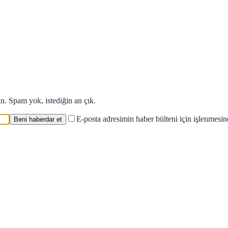
in. Spam yok, istediğin an çık.
E-posta adresimin haber bülteni için işlenmesi
Beni haberdar et