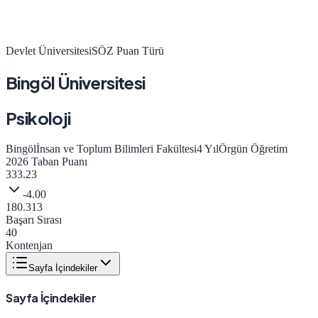
Devlet Üniversitesi
SÖZ
Puan Türü
Bingöl Üniversitesi
Psikoloji
Bingöl
İnsan ve Toplum Bilimleri Fakültesi
4
Yıl
Örgün Öğretim
2026
Taban Puanı
333.23
-4.00
180.313
Başarı Sırası
40
Kontenjan
Sayfa İçindekiler
Sayfa İçindekiler