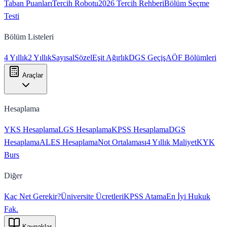
Taban Puanları
Tercih Robotu
2026 Tercih Rehberi
Bölüm Seçme
Testi
Bölüm Listeleri
4 Yıllık
2 Yıllık
Sayısal
Sözel
Eşit Ağırlık
DGS Geçiş
AÖF Bölümleri
Araçlar
Hesaplama
YKS Hesaplama
LGS Hesaplama
KPSS Hesaplama
DGS
Hesaplama
ALES Hesaplama
Not Ortalaması
4 Yıllık Maliyet
KYK
Burs
Diğer
Kaç Net Gerekir?
Üniversite Ücretleri
KPSS Atama
En İyi Hukuk
Fak.
Kaynaklar