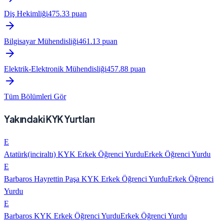
Diş Hekimliği
475.33
puan
Bilgisayar Mühendisliği
461.13
puan
Elektrik-Elektronik Mühendisliği
457.88
puan
Tüm Bölümleri Gör
Yakındaki KYK Yurtları
E
Atatürk(inciraltı) KYK Erkek Öğrenci Yurdu
Erkek Öğrenci Yurdu
E
Barbaros Hayrettin Paşa KYK Erkek Öğrenci Yurdu
Erkek Öğrenci
Yurdu
E
Barbaros KYK Erkek Öğrenci Yurdu
Erkek Öğrenci Yurdu