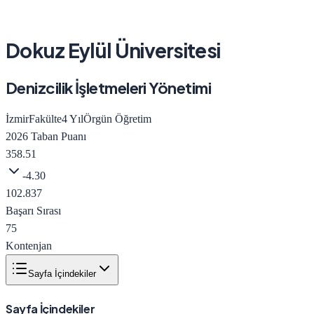
Dokuz Eylül Üniversitesi
Denizcilik İşletmeleri Yönetimi
İzmir
Fakülte
4
Yıl
Örgün Öğretim
2026
Taban Puanı
358.51
-4.30
102.837
Başarı Sırası
75
Kontenjan
Sayfa İçindekiler
Sayfa İçindekiler