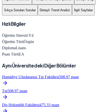
Sıkça Sorulan Sorular
Detaylı Trend Analizi
İlgili Sayfalar
Hızlı Bilgiler
Öğretim Süresi
4
Yıl
Öğretim Türü
Örgün
Diploma
Lisans
Puan Türü
EA
Aynı Üniversitedeki Diğer Bölümler
Hamidiye Uluslararası Tıp Fakültesi
508.97
puan
Tıp
508.97
puan
Diş Hekimliği Fakültesi
475.33
puan