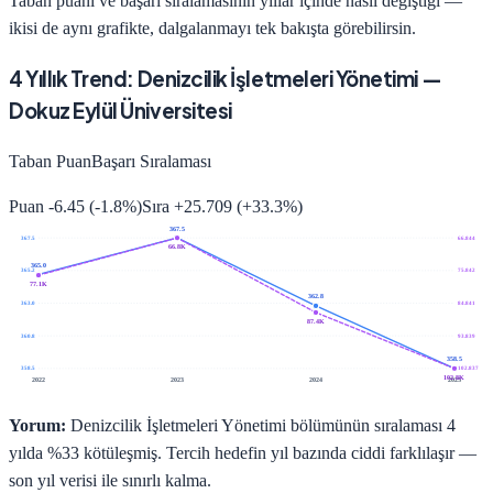
Taban puanı ve başarı sıralamasının yıllar içinde nasıl değiştiği —
ikisi de aynı grafikte, dalgalanmayı tek bakışta görebilirsin.
4
Yıllık Trend:
Denizcilik İşletmeleri Yönetimi
—
Dokuz Eylül Üniversitesi
Taban Puan
Başarı Sıralaması
Puan
-6.45
(
-1.8
%)
Sıra
+
25.709
(
+
33.3
%)
367.5
367.5
66.844
66.8K
365.0
365.2
75.842
77.1K
362.8
363.0
84.841
87.4K
360.8
93.839
358.5
358.5
102.837
102.8K
2022
2023
2024
2025
Yorum:
Denizcilik İşletmeleri Yönetimi bölümünün sıralaması 4
yılda %33 kötüleşmiş. Tercih hedefin yıl bazında ciddi farklılaşır —
son yıl verisi ile sınırlı kalma.