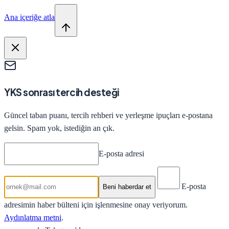
Ana içeriğe atla
YKS sonrası tercih desteği
Güncel taban puanı, tercih rehberi ve yerleşme ipuçları e-postana
gelsin. Spam yok, istediğin an çık.
E-posta adresi
E-posta
Beni haberdar et
adresimin haber bülteni için işlenmesine onay veriyorum.
Aydınlatma metni
.