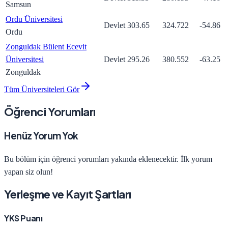
Samsun
Ordu Üniversitesi
Devlet
303.65
324.722
-54.86
Ordu
Zonguldak Bülent Ecevit
Üniversitesi
Devlet
295.26
380.552
-63.25
Zonguldak
Tüm Üniversiteleri Gör
Öğrenci Yorumları
Henüz Yorum Yok
Bu bölüm için öğrenci yorumları yakında eklenecektir. İlk yorum
yapan siz olun!
Yerleşme ve Kayıt Şartları
YKS Puanı