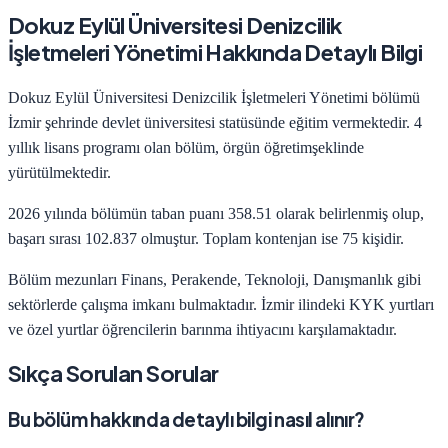
Dokuz Eylül Üniversitesi
Denizcilik
İşletmeleri Yönetimi
Hakkında Detaylı Bilgi
Dokuz Eylül Üniversitesi
Denizcilik İşletmeleri Yönetimi
bölümü
İzmir
şehrinde
devlet
üniversitesi statüsünde eğitim vermektedir.
4
yıllık lisans programı olan bölüm,
örgün öğretim
şeklinde
yürütülmektedir.
2026
yılında bölümün taban puanı
358.51
olarak belirlenmiş olup,
başarı sırası
102.837
olmuştur. Toplam kontenjan ise
75
kişidir.
Bölüm mezunları
Finans, Perakende, Teknoloji, Danışmanlık
gibi
sektörlerde çalışma imkanı bulmaktadır.
İzmir
ilindeki KYK yurtları
ve özel yurtlar öğrencilerin barınma ihtiyacını karşılamaktadır.
Sıkça Sorulan Sorular
Bu bölüm hakkında detaylı bilgi nasıl alınır?