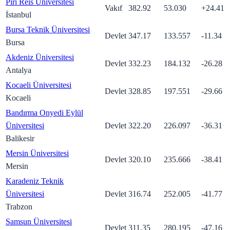
Piri Reis Üniversitesi
Vakıf
382.92
53.030
+
24.41
İstanbul
Bursa Teknik Üniversitesi
Devlet
347.17
133.557
-11.34
Bursa
Akdeniz Üniversitesi
Devlet
332.23
184.132
-26.28
Antalya
Kocaeli Üniversitesi
Devlet
328.85
197.551
-29.66
Kocaeli
Bandırma Onyedi Eylül
Üniversitesi
Devlet
322.20
226.097
-36.31
Balikesir
Mersin Üniversitesi
Devlet
320.10
235.666
-38.41
Mersin
Karadeniz Teknik
Üniversitesi
Devlet
316.74
252.005
-41.77
Trabzon
Samsun Üniversitesi
Devlet
311.35
280.195
-47.16