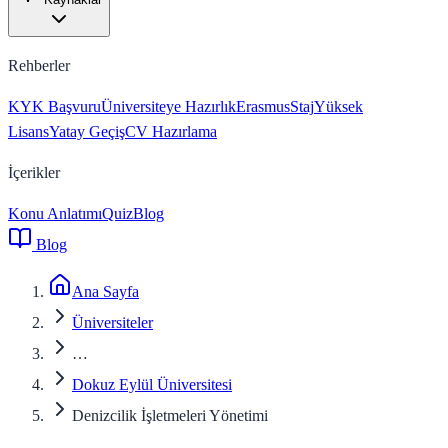
Rehberler
KYK Başvuru
Üniversiteye Hazırlık
Erasmus
Staj
Yüksek
Lisans
Yatay Geçiş
CV Hazırlama
İçerikler
Konu Anlatımı
Quiz
Blog
Blog
Ana Sayfa
Üniversiteler
…
Dokuz Eylül Üniversitesi
Denizcilik İşletmeleri Yönetimi