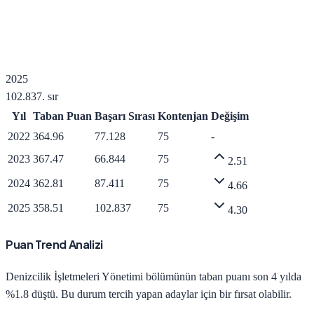
2025
102.837
. sır
Yıl
Taban Puan
Başarı Sırası
Kontenjan
Değişim
2022
364.96
77.128
75
-
2023
367.47
66.844
75
2.51
2024
362.81
87.411
75
4.66
2025
358.51
102.837
75
4.30
Puan Trend Analizi
Denizcilik İşletmeleri Yönetimi
bölümünün taban puanı son 4 yılda
%1.8 düştü
.
Bu durum tercih yapan adaylar için bir fırsat olabilir.