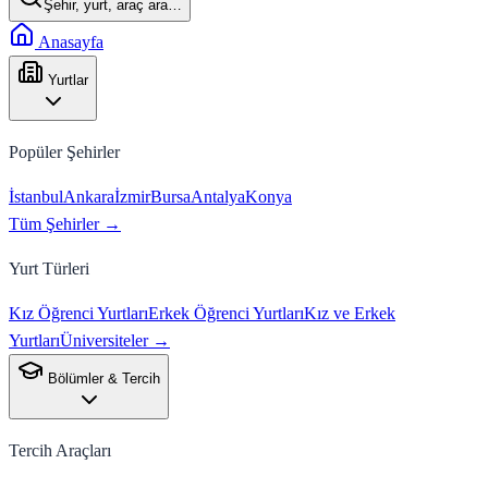
Şehir, yurt, araç ara…
Anasayfa
Yurtlar
Popüler Şehirler
İstanbul
Ankara
İzmir
Bursa
Antalya
Konya
Tüm Şehirler →
Yurt Türleri
Kız Öğrenci Yurtları
Erkek Öğrenci Yurtları
Kız ve Erkek
Yurtları
Üniversiteler →
Bölümler & Tercih
Tercih Araçları