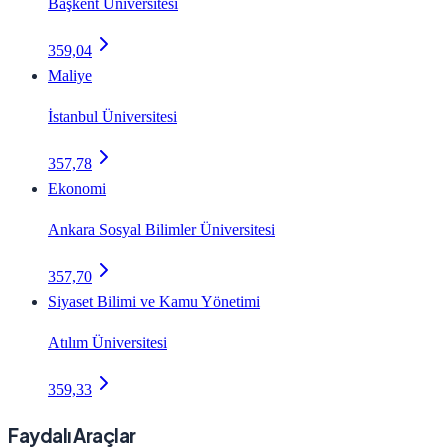
Başkent Üniversitesi
359,04
Maliye
İstanbul Üniversitesi
357,78
Ekonomi
Ankara Sosyal Bilimler Üniversitesi
357,70
Siyaset Bilimi ve Kamu Yönetimi
Atılım Üniversitesi
359,33
Faydalı Araçlar