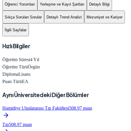
Öğrenci Yorumları
Yerleşme ve Kayıt Şartları
Detaylı Bilgi
Sıkça Sorulan Sorular
Detaylı Trend Analizi
Mezuniyet ve Kariyer
İlgili Sayfalar
Hızlı Bilgiler
Öğretim Süresi
4
Yıl
Öğretim Türü
Örgün
Diploma
Lisans
Puan Türü
EA
Aynı Üniversitedeki Diğer Bölümler
Hamidiye Uluslararası Tıp Fakültesi
508.97
puan
Tıp
508.97
puan