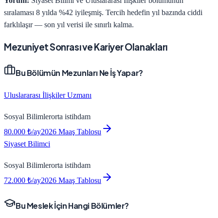
Yorum:
Siyaset Bilimi ve Uluslararası İlişkiler bölümünün
sıralaması 8 yılda %42 iyileşmiş. Tercih hedefin yıl bazında ciddi
farklılaşır — son yıl verisi ile sınırlı kalma.
Mezuniyet Sonrası ve Kariyer Olanakları
Bu Bölümün Mezunları Ne İş Yapar?
Uluslararası İlişkiler Uzmanı
Sosyal Bilimler
orta
istihdam
80.000
₺/ay
2026 Maaş Tablosu
Siyaset Bilimci
Sosyal Bilimler
orta
istihdam
72.000
₺/ay
2026 Maaş Tablosu
Bu Meslek İçin Hangi Bölümler?