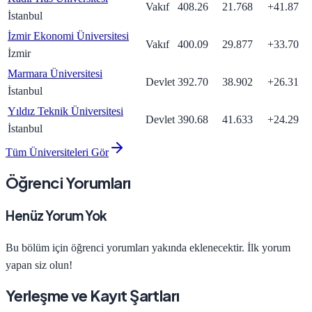
Vakıf
408.26
21.768
+
41.87
İstanbul
İzmir Ekonomi Üniversitesi
Vakıf
400.09
29.877
+
33.70
İzmir
Marmara Üniversitesi
Devlet
392.70
38.902
+
26.31
İstanbul
Yıldız Teknik Üniversitesi
Devlet
390.68
41.633
+
24.29
İstanbul
Tüm Üniversiteleri Gör
Öğrenci Yorumları
Henüz Yorum Yok
Bu bölüm için öğrenci yorumları yakında eklenecektir. İlk yorum
yapan siz olun!
Yerleşme ve Kayıt Şartları