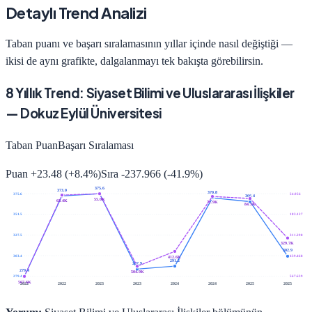
Detaylı Trend Analizi
Taban puanı ve başarı sıralamasının yıllar içinde nasıl değiştiği —
ikisi de aynı grafikte, dalgalanmayı tek bakışta görebilirsin.
8
Yıllık Trend:
Siyaset Bilimi ve Uluslararası İlişkiler
—
Dokuz Eylül Üniversitesi
Taban Puan
Başarı Sıralaması
Puan
+
23.48
(
+
8.4
%)
Sıra
-237.966
(
-41.9
%)
375.6
373.0
370.8
375.6
54.956
366.4
55.0K
63.4K
71.9K
84.5K
351.5
183.127
327.5
311.298
329.7K
302.9
303.4
439.468
412.6K
291.2
287.9
279.4
504.9K
279.4
567.639
567.6K
2022
2022
2023
2023
2024
2024
2025
2025