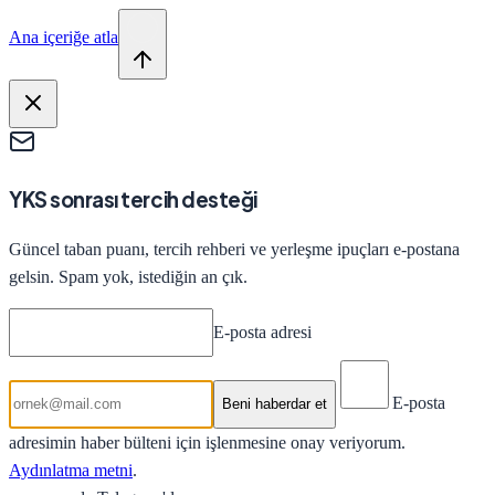
Ana içeriğe atla
YKS sonrası tercih desteği
Güncel taban puanı, tercih rehberi ve yerleşme ipuçları e-postana
gelsin. Spam yok, istediğin an çık.
E-posta adresi
E-posta
Beni haberdar et
adresimin haber bülteni için işlenmesine onay veriyorum.
Aydınlatma metni
.