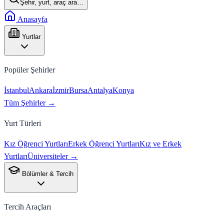
Şehir, yurt, araç ara…
Anasayfa
Yurtlar
Popüler Şehirler
İstanbul
Ankara
İzmir
Bursa
Antalya
Konya
Tüm Şehirler →
Yurt Türleri
Kız Öğrenci Yurtları
Erkek Öğrenci Yurtları
Kız ve Erkek
Yurtları
Üniversiteler →
Bölümler & Tercih
Tercih Araçları