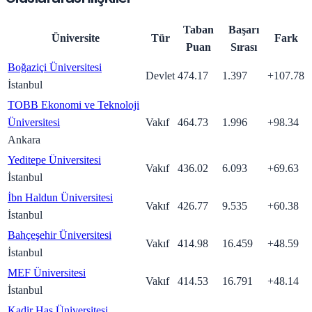
Taban
Başarı
Üniversite
Tür
Fark
Puan
Sırası
Boğaziçi Üniversitesi
Devlet
474.17
1.397
+
107.78
İstanbul
TOBB Ekonomi ve Teknoloji
Üniversitesi
Vakıf
464.73
1.996
+
98.34
Ankara
Yeditepe Üniversitesi
Vakıf
436.02
6.093
+
69.63
İstanbul
İbn Haldun Üniversitesi
Vakıf
426.77
9.535
+
60.38
İstanbul
Bahçeşehir Üniversitesi
Vakıf
414.98
16.459
+
48.59
İstanbul
MEF Üniversitesi
Vakıf
414.53
16.791
+
48.14
İstanbul
Kadir Has Üniversitesi