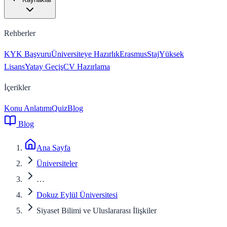
Rehberler
KYK Başvuru
Üniversiteye Hazırlık
Erasmus
Staj
Yüksek
Lisans
Yatay Geçiş
CV Hazırlama
İçerikler
Konu Anlatımı
Quiz
Blog
Blog
Ana Sayfa
Üniversiteler
…
Dokuz Eylül Üniversitesi
Siyaset Bilimi ve Uluslararası İlişkiler