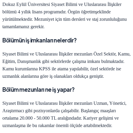
Dokuz Eylül Üniversitesi
Siyaset Bilimi ve Uluslararası İlişkiler
bölümü
4
yıllık lisans programıdır.
Örgün öğretim
şeklinde
yürütülmektedir. Mezuniyet için tüm dersleri ve staj zorunluluğunu
tamamlamanız gerekir.
Bölümün iş imkanları nelerdir?
Siyaset Bilimi ve Uluslararası İlişkiler
mezunları
Özel Sektör, Kamu,
Eğitim, Danışmanlık
gibi sektörlerde çalışma imkanı bulmaktadır.
Kamu kurumlarına KPSS ile atama yapılabilir, özel sektörde ise
uzmanlık alanlarına göre iş olanakları oldukça geniştir.
Bölüm mezunları ne iş yapar?
Siyaset Bilimi ve Uluslararası İlişkiler
mezunları
Uzman, Yönetici,
Araştırmacı
gibi pozisyonlarda çalışabilir. Başlangıç maaşları
ortalama
20.000 - 50.000 TL
aralığındadır. Kariyer gelişimi ve
uzmanlaşma ile bu rakamlar önemli ölçüde artabilmektedir.