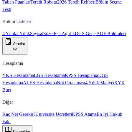
Taban Puanları
Tercih Robotu
2026 Tercih Rehberi
Bölüm Seçme
Testi
Bölüm Listeleri
4 Yıllık
2 Yıllık
Sayısal
Sözel
Eşit Ağırlık
DGS Geçiş
AÖF Bölümleri
Araçlar
Hesaplama
YKS Hesaplama
LGS Hesaplama
KPSS Hesaplama
DGS
Hesaplama
ALES Hesaplama
Not Ortalaması
4 Yıllık Maliyet
KYK
Burs
Diğer
Kaç Net Gerekir?
Üniversite Ücretleri
KPSS Atama
En İyi Hukuk
Fak.
Kaynaklar