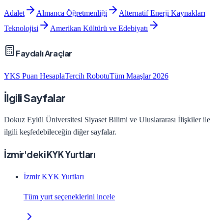
Adalet
Almanca Öğretmenliği
Alternatif Enerji Kaynakları
Teknolojisi
Amerikan Kültürü ve Edebiyatı
Faydalı Araçlar
YKS Puan Hesapla
Tercih Robotu
Tüm Maaşlar 2026
İlgili Sayfalar
Dokuz Eylül Üniversitesi
Siyaset Bilimi ve Uluslararası İlişkiler
ile
ilgili keşfedebileceğin diğer sayfalar.
İzmir'deki KYK Yurtları
İzmir KYK Yurtları
Tüm yurt seçeneklerini incele