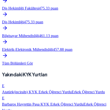
Diş Hekimliği Fakültesi
475.33
puan
Diş Hekimliği
475.33
puan
Bilgisayar Mühendisliği
461.13
puan
Elektrik-Elektronik Mühendisliği
457.88
puan
Tüm Bölümleri Gör
Yakındaki KYK Yurtları
E
Atatürk(inciraltı) KYK Erkek Öğrenci Yurdu
Erkek Öğrenci Yurdu
E
Barbaros Hayrettin Paşa KYK Erkek Öğrenci Yurdu
Erkek Öğrenci