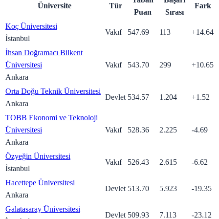
Üniversite
Tür
Fark
Puan
Sırası
Koç Üniversitesi
Vakıf
547.69
113
+
14.64
İstanbul
İhsan Doğramacı Bilkent
Üniversitesi
Vakıf
543.70
299
+
10.65
Ankara
Orta Doğu Teknik Üniversitesi
Devlet
534.57
1.204
+
1.52
Ankara
TOBB Ekonomi ve Teknoloji
Üniversitesi
Vakıf
528.36
2.225
-4.69
Ankara
Özyeğin Üniversitesi
Vakıf
526.43
2.615
-6.62
İstanbul
Hacettepe Üniversitesi
Devlet
513.70
5.923
-19.35
Ankara
Galatasaray Üniversitesi
Devlet
509.93
7.113
-23.12