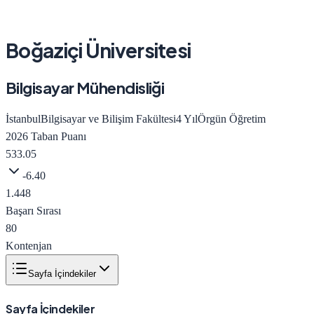
Boğaziçi Üniversitesi
Bilgisayar Mühendisliği
İstanbul
Bilgisayar ve Bilişim Fakültesi
4
Yıl
Örgün Öğretim
2026
Taban Puanı
533.05
-6.40
1.448
Başarı Sırası
80
Kontenjan
Sayfa İçindekiler
Sayfa İçindekiler