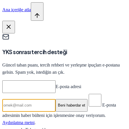
Ana içeriğe atla
YKS sonrası tercih desteği
Güncel taban puanı, tercih rehberi ve yerleşme ipuçları e-postana
gelsin. Spam yok, istediğin an çık.
E-posta adresi
E-posta
Beni haberdar et
adresimin haber bülteni için işlenmesine onay veriyorum.
Aydınlatma metni
.