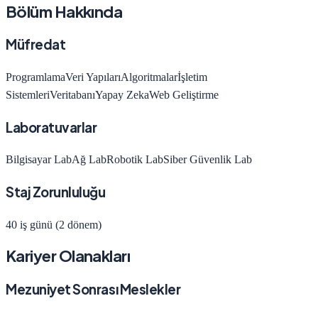
Bölüm Hakkında
Müfredat
Programlama
Veri Yapıları
Algoritmalar
İşletim
Sistemleri
Veritabanı
Yapay Zeka
Web Geliştirme
Laboratuvarlar
Bilgisayar Lab
Ağ Lab
Robotik Lab
Siber Güvenlik Lab
Staj Zorunluluğu
40 iş günü (2 dönem)
Kariyer Olanakları
Mezuniyet Sonrası Meslekler