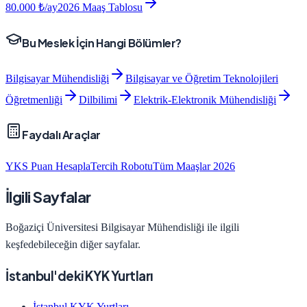
80.000
₺/ay
2026 Maaş Tablosu
Bu Meslek İçin Hangi Bölümler?
Bilgisayar Mühendisliği
Bilgisayar ve Öğretim Teknolojileri
Öğretmenliği
Dilbilimi
Elektrik-Elektronik Mühendisliği
Faydalı Araçlar
YKS Puan Hesapla
Tercih Robotu
Tüm Maaşlar 2026
İlgili Sayfalar
Boğaziçi Üniversitesi
Bilgisayar Mühendisliği
ile ilgili
keşfedebileceğin diğer sayfalar.
İstanbul'deki KYK Yurtları
İstanbul KYK Yurtları