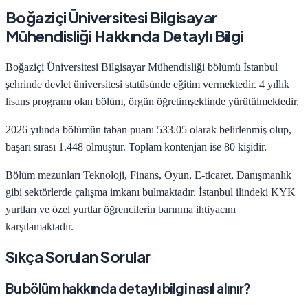
Boğaziçi Üniversitesi
Bilgisayar
Mühendisliği
Hakkında Detaylı Bilgi
Boğaziçi Üniversitesi
Bilgisayar Mühendisliği
bölümü
İstanbul
şehrinde
devlet
üniversitesi statüsünde eğitim vermektedir.
4
yıllık
lisans programı olan bölüm,
örgün öğretim
şeklinde yürütülmektedir.
2026
yılında bölümün taban puanı
533.05
olarak belirlenmiş olup,
başarı sırası
1.448
olmuştur. Toplam kontenjan ise
80
kişidir.
Bölüm mezunları
Teknoloji, Finans, Oyun, E-ticaret, Danışmanlık
gibi sektörlerde çalışma imkanı bulmaktadır.
İstanbul
ilindeki KYK
yurtları ve özel yurtlar öğrencilerin barınma ihtiyacını
karşılamaktadır.
Sıkça Sorulan Sorular
Bu bölüm hakkında detaylı bilgi nasıl alınır?