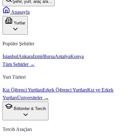
Şehir, yurt, araç ara…
Anasayfa
Yurtlar
Popüler Şehirler
İstanbul
Ankara
İzmir
Bursa
Antalya
Konya
Tüm Şehirler →
Yurt Türleri
Kız Öğrenci Yurtları
Erkek Öğrenci Yurtları
Kız ve Erkek
Yurtları
Üniversiteler →
Bölümler & Tercih
Tercih Araçları