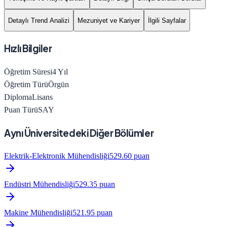
Detaylı Trend Analizi
Mezuniyet ve Kariyer
İlgili Sayfalar
Hızlı Bilgiler
Öğretim Süresi
4
Yıl
Öğretim Türü
Örgün
Diploma
Lisans
Puan Türü
SAY
Aynı Üniversitedeki Diğer Bölümler
Elektrik-Elektronik Mühendisliği
529.60
puan
Endüstri Mühendisliği
529.35
puan
Makine Mühendisliği
521.95
puan