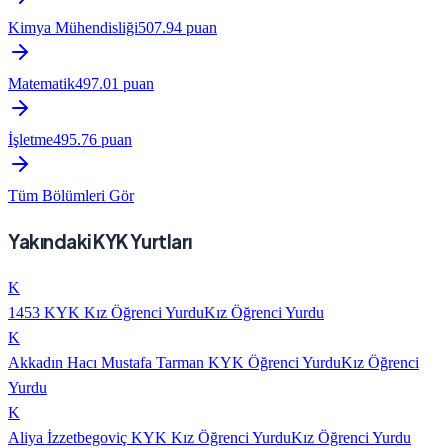
Kimya Mühendisliği
507.94
puan
Matematik
497.01
puan
İşletme
495.76
puan
Tüm Bölümleri Gör
Yakındaki KYK Yurtları
K
1453 KYK Kız Öğrenci Yurdu
Kız Öğrenci Yurdu
K
Akkadın Hacı Mustafa Tarman KYK Öğrenci Yurdu
Kız Öğrenci
Yurdu
K
Aliya İzzetbegoviç KYK Kız Öğrenci Yurdu
Kız Öğrenci Yurdu