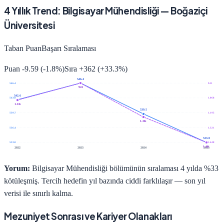
4
Yıllık Trend:
Bilgisayar Mühendisliği
—
Boğaziçi
Üniversitesi
Taban Puan
Başarı Sıralaması
Puan
-9.59
(
-1.8
%)
Sıra
+
362
(
+
33.3
%)
546.4
546.4
941
941
542.6
543.0
1.068
1.1K
539.5
539.7
1.195
1.2K
536.4
1.321
533.0
533.0
1.448
1.4K
2022
2023
2024
2025
Yorum:
Bilgisayar Mühendisliği bölümünün sıralaması 4 yılda %33
kötüleşmiş. Tercih hedefin yıl bazında ciddi farklılaşır — son yıl
verisi ile sınırlı kalma.
Mezuniyet Sonrası ve Kariyer Olanakları