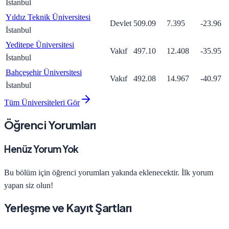
İstanbul
Yıldız Teknik Üniversitesi
Devlet
509.09
7.395
-23.96
İstanbul
Yeditepe Üniversitesi
Vakıf
497.10
12.408
-35.95
İstanbul
Bahçeşehir Üniversitesi
Vakıf
492.08
14.967
-40.97
İstanbul
Tüm Üniversiteleri Gör
Öğrenci Yorumları
Henüz Yorum Yok
Bu bölüm için öğrenci yorumları yakında eklenecektir. İlk yorum
yapan siz olun!
Yerleşme ve Kayıt Şartları