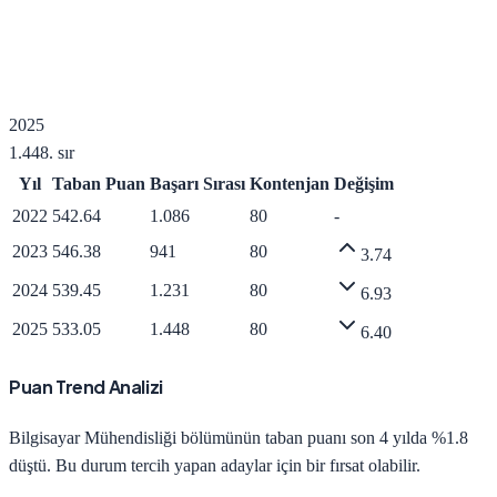
2025
1.448
. sır
Yıl
Taban Puan
Başarı Sırası
Kontenjan
Değişim
2022
542.64
1.086
80
-
2023
546.38
941
80
3.74
2024
539.45
1.231
80
6.93
2025
533.05
1.448
80
6.40
Puan Trend Analizi
Bilgisayar Mühendisliği
bölümünün taban puanı son 4 yılda
%1.8
düştü
.
Bu durum tercih yapan adaylar için bir fırsat olabilir.