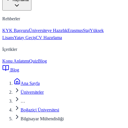
Rehberler
KYK Başvuru
Üniversiteye Hazırlık
Erasmus
Staj
Yüksek
Lisans
Yatay Geçiş
CV Hazırlama
İçerikler
Konu Anlatımı
Quiz
Blog
Blog
Ana Sayfa
Üniversiteler
…
Boğaziçi Üniversitesi
Bilgisayar Mühendisliği