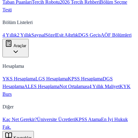
Taban Puanları
Tercih Robotu
2026 Tercih Rehberi
Bölüm Seçme
Testi
Bölüm Listeleri
4 Yıllık
2 Yıllık
Sayısal
Sözel
Eşit Ağırlık
DGS Geçiş
AÖF Bölümleri
Araçlar
Hesaplama
YKS Hesaplama
LGS Hesaplama
KPSS Hesaplama
DGS
Hesaplama
ALES Hesaplama
Not Ortalaması
4 Yıllık Maliyet
KYK
Burs
Diğer
Kaç Net Gerekir?
Üniversite Ücretleri
KPSS Atama
En İyi Hukuk
Fak.
Kaynaklar