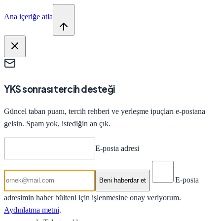
Ana içeriğe atla
YKS sonrası tercih desteği
Güncel taban puanı, tercih rehberi ve yerleşme ipuçları e-postana
gelsin. Spam yok, istediğin an çık.
E-posta adresi
E-posta
Beni haberdar et
adresimin haber bülteni için işlenmesine onay veriyorum.
Aydınlatma metni
.