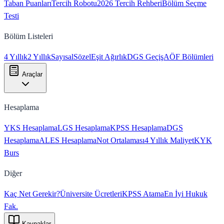
Taban Puanları
Tercih Robotu
2026 Tercih Rehberi
Bölüm Seçme
Testi
Bölüm Listeleri
4 Yıllık
2 Yıllık
Sayısal
Sözel
Eşit Ağırlık
DGS Geçiş
AÖF Bölümleri
Araçlar
Hesaplama
YKS Hesaplama
LGS Hesaplama
KPSS Hesaplama
DGS
Hesaplama
ALES Hesaplama
Not Ortalaması
4 Yıllık Maliyet
KYK
Burs
Diğer
Kaç Net Gerekir?
Üniversite Ücretleri
KPSS Atama
En İyi Hukuk
Fak.
Kaynaklar