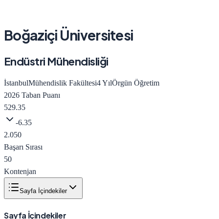
Boğaziçi Üniversitesi
Endüstri Mühendisliği
İstanbul
Mühendislik Fakültesi
4
Yıl
Örgün Öğretim
2026
Taban Puanı
529.35
-6.35
2.050
Başarı Sırası
50
Kontenjan
Sayfa İçindekiler
Sayfa İçindekiler