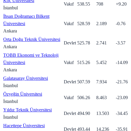
Koç Üniversitesi
Vakıf
538.55
708
+
9.20
İstanbul
İhsan Doğramacı Bilkent
Üniversitesi
Vakıf
528.59
2.189
-0.76
Ankara
Orta Doğu Teknik Üniversitesi
Devlet
525.78
2.741
-3.57
Ankara
TOBB Ekonomi ve Teknoloji
Üniversitesi
Vakıf
515.26
5.452
-14.09
Ankara
Galatasaray Üniversitesi
Devlet
507.59
7.934
-21.76
İstanbul
Özyeğin Üniversitesi
Vakıf
506.26
8.463
-23.09
İstanbul
Yıldız Teknik Üniversitesi
Devlet
494.90
13.503
-34.45
İstanbul
Hacettepe Üniversitesi
Devlet
493.44
14.236
-35.91