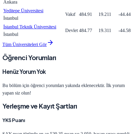
Ankara
Yeditepe Üniversitesi
Vakıf
484.91
19.211
-44.44
İstanbul
İstanbul Teknik Üniversitesi
Devlet
484.77
19.311
-44.58
İstanbul
Tüm Üniversiteleri Gör
Öğrenci Yorumları
Henüz Yorum Yok
Bu bölüm için öğrenci yorumları yakında eklenecektir. İlk yorum
yapan siz olun!
Yerleşme ve Kayıt Şartları
YKS Puanı
SAY
puan türünde en az
529.35
puan ve
2.050
. başarı sırası gerekli.