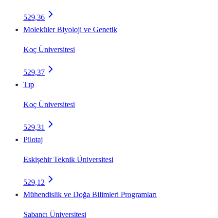
529,36
Moleküler Biyoloji ve Genetik
Koç Üniversitesi
529,37
Tıp
Koç Üniversitesi
529,31
Pilotaj
Eskişehir Teknik Üniversitesi
529,12
Mühendislik ve Doğa Bilimleri Programları
Sabancı Üniversitesi