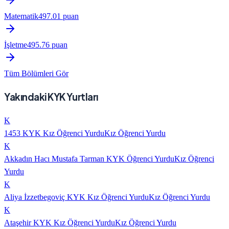
Matematik
497.01
puan
İşletme
495.76
puan
Tüm Bölümleri Gör
Yakındaki KYK Yurtları
K
1453 KYK Kız Öğrenci Yurdu
Kız Öğrenci Yurdu
K
Akkadın Hacı Mustafa Tarman KYK Öğrenci Yurdu
Kız Öğrenci
Yurdu
K
Aliya İzzetbegoviç KYK Kız Öğrenci Yurdu
Kız Öğrenci Yurdu
K
Ataşehir KYK Kız Öğrenci Yurdu
Kız Öğrenci Yurdu