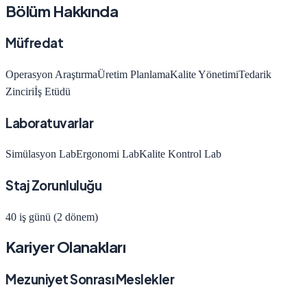
Bölüm Hakkında
Müfredat
Operasyon Araştırma
Üretim Planlama
Kalite Yönetimi
Tedarik
Zinciri
İş Etüdü
Laboratuvarlar
Simülasyon Lab
Ergonomi Lab
Kalite Kontrol Lab
Staj Zorunluluğu
40 iş günü (2 dönem)
Kariyer Olanakları
Mezuniyet Sonrası Meslekler