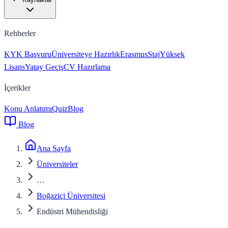
Rehberler
KYK Başvuru
Üniversiteye Hazırlık
Erasmus
Staj
Yüksek
Lisans
Yatay Geçiş
CV Hazırlama
İçerikler
Konu Anlatımı
Quiz
Blog
Blog
Ana Sayfa
Üniversiteler
…
Boğaziçi Üniversitesi
Endüstri Mühendisliği