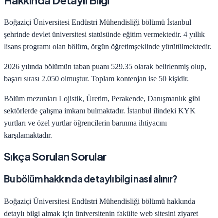
Hakkında Detaylı Bilgi
Boğaziçi Üniversitesi
Endüstri Mühendisliği
bölümü
İstanbul
şehrinde
devlet
üniversitesi statüsünde eğitim vermektedir.
4
yıllık
lisans programı olan bölüm,
örgün öğretim
şeklinde yürütülmektedir.
2026
yılında bölümün taban puanı
529.35
olarak belirlenmiş olup,
başarı sırası
2.050
olmuştur. Toplam kontenjan ise
50
kişidir.
Bölüm mezunları
Lojistik, Üretim, Perakende, Danışmanlık
gibi
sektörlerde çalışma imkanı bulmaktadır.
İstanbul
ilindeki KYK
yurtları ve özel yurtlar öğrencilerin barınma ihtiyacını
karşılamaktadır.
Sıkça Sorulan Sorular
Bu bölüm hakkında detaylı bilgi nasıl alınır?
Boğaziçi Üniversitesi
Endüstri Mühendisliği
bölümü hakkında
detaylı bilgi almak için üniversitenin fakülte web sitesini ziyaret