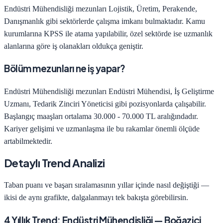
Endüstri Mühendisliği
mezunları
Lojistik, Üretim, Perakende,
Danışmanlık
gibi sektörlerde çalışma imkanı bulmaktadır. Kamu
kurumlarına KPSS ile atama yapılabilir, özel sektörde ise uzmanlık
alanlarına göre iş olanakları oldukça geniştir.
Bölüm mezunları ne iş yapar?
Endüstri Mühendisliği
mezunları
Endüstri Mühendisi, İş Geliştirme
Uzmanı, Tedarik Zinciri Yöneticisi
gibi pozisyonlarda çalışabilir.
Başlangıç maaşları ortalama
30.000 - 70.000 TL
aralığındadır.
Kariyer gelişimi ve uzmanlaşma ile bu rakamlar önemli ölçüde
artabilmektedir.
Detaylı Trend Analizi
Taban puanı ve başarı sıralamasının yıllar içinde nasıl değiştiği —
ikisi de aynı grafikte, dalgalanmayı tek bakışta görebilirsin.
4
Yıllık Trend:
Endüstri Mühendisliği
—
Boğaziçi