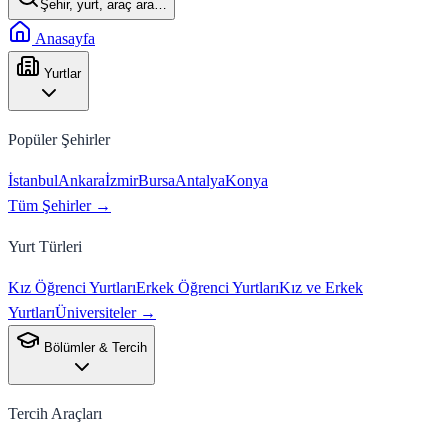
Şehir, yurt, araç ara…
Anasayfa
Yurtlar
Popüler Şehirler
İstanbul
Ankara
İzmir
Bursa
Antalya
Konya
Tüm Şehirler →
Yurt Türleri
Kız Öğrenci Yurtları
Erkek Öğrenci Yurtları
Kız ve Erkek
Yurtları
Üniversiteler →
Bölümler & Tercih
Tercih Araçları