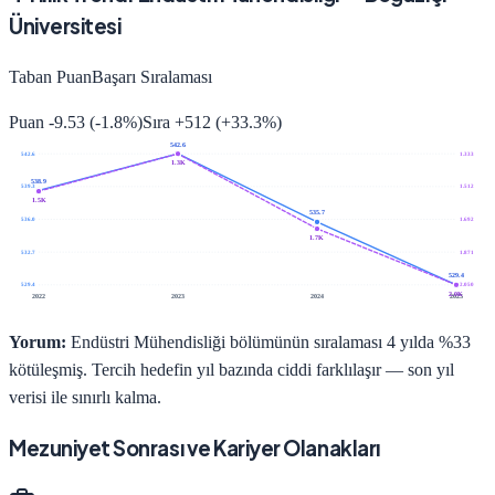
Üniversitesi
Taban Puan
Başarı Sıralaması
Puan
-9.53
(
-1.8
%)
Sıra
+
512
(
+
33.3
%)
542.6
542.6
1.333
1.3K
538.9
539.3
1.512
1.5K
535.7
536.0
1.692
1.7K
532.7
1.871
529.4
529.4
2.050
2.0K
2022
2023
2024
2025
Yorum:
Endüstri Mühendisliği bölümünün sıralaması 4 yılda %33
kötüleşmiş. Tercih hedefin yıl bazında ciddi farklılaşır — son yıl
verisi ile sınırlı kalma.
Mezuniyet Sonrası ve Kariyer Olanakları