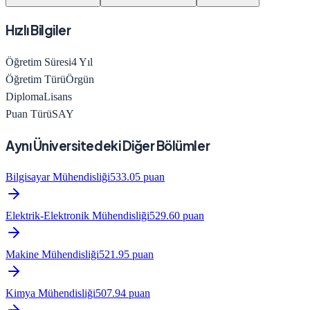
Hızlı Bilgiler
Öğretim Süresi
4
Yıl
Öğretim Türü
Örgün
Diploma
Lisans
Puan Türü
SAY
Aynı Üniversitedeki Diğer Bölümler
Bilgisayar Mühendisliği
533.05
puan
Elektrik-Elektronik Mühendisliği
529.60
puan
Makine Mühendisliği
521.95
puan
Kimya Mühendisliği
507.94
puan