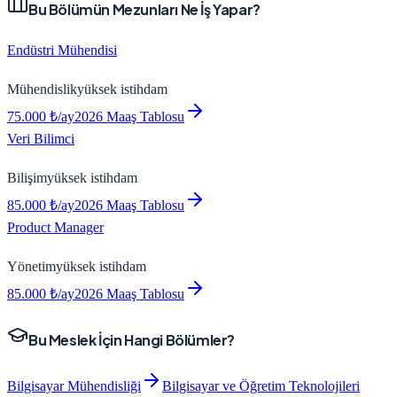
Bu Bölümün Mezunları Ne İş Yapar?
Endüstri Mühendisi
Mühendislik
yüksek
istihdam
75.000
₺/ay
2026 Maaş Tablosu
Veri Bilimci
Bilişim
yüksek
istihdam
85.000
₺/ay
2026 Maaş Tablosu
Product Manager
Yönetim
yüksek
istihdam
85.000
₺/ay
2026 Maaş Tablosu
Bu Meslek İçin Hangi Bölümler?
Bilgisayar Mühendisliği
Bilgisayar ve Öğretim Teknolojileri