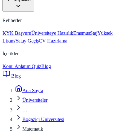
Rehberler
KYK Başvuru
Üniversiteye Hazırlık
Erasmus
Staj
Yüksek
Lisans
Yatay Geçiş
CV Hazırlama
İçerikler
Konu Anlatımı
Quiz
Blog
Blog
Ana Sayfa
Üniversiteler
…
Boğaziçi Üniversitesi
Matematik