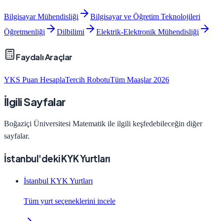
Bilgisayar Mühendisliği
Bilgisayar ve Öğretim Teknolojileri
Öğretmenliği
Dilbilimi
Elektrik-Elektronik Mühendisliği
Faydalı Araçlar
YKS Puan Hesapla
Tercih Robotu
Tüm Maaşlar 2026
İlgili Sayfalar
Boğaziçi Üniversitesi
Matematik
ile ilgili keşfedebileceğin diğer
sayfalar.
İstanbul'deki KYK Yurtları
İstanbul KYK Yurtları
Tüm yurt seçeneklerini incele