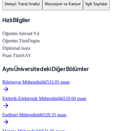
Detaylı Trend Analizi
Mezuniyet ve Kariyer
İlgili Sayfalar
Hızlı Bilgiler
Öğretim Süresi
4
Yıl
Öğretim Türü
Örgün
Diploma
Lisans
Puan Türü
SAY
Aynı Üniversitedeki Diğer Bölümler
Bilgisayar Mühendisliği
533.05
puan
Elektrik-Elektronik Mühendisliği
529.60
puan
Endüstri Mühendisliği
529.35
puan