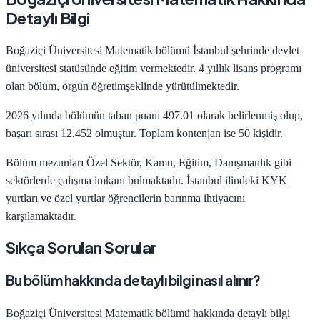
Detaylı Bilgi
Boğaziçi Üniversitesi
Matematik
bölümü
İstanbul
şehrinde
devlet
üniversitesi statüsünde eğitim vermektedir.
4
yıllık lisans programı
olan bölüm,
örgün öğretim
şeklinde yürütülmektedir.
2026
yılında bölümün taban puanı
497.01
olarak belirlenmiş olup,
başarı sırası
12.452
olmuştur. Toplam kontenjan ise
50
kişidir.
Bölüm mezunları
Özel Sektör, Kamu, Eğitim, Danışmanlık
gibi
sektörlerde çalışma imkanı bulmaktadır.
İstanbul
ilindeki KYK
yurtları ve özel yurtlar öğrencilerin barınma ihtiyacını
karşılamaktadır.
Sıkça Sorulan Sorular
Bu bölüm hakkında detaylı bilgi nasıl alınır?
Boğaziçi Üniversitesi
Matematik
bölümü hakkında detaylı bilgi