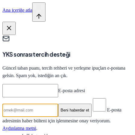
Ana içeriğe atla
YKS sonrası tercih desteği
Güncel taban puanı, tercih rehberi ve yerleşme ipuçları e-postana
gelsin. Spam yok, istediğin an çık.
E-posta adresi
E-posta
Beni haberdar et
adresimin haber bülteni için işlenmesine onay veriyorum.
Aydınlatma metni
.