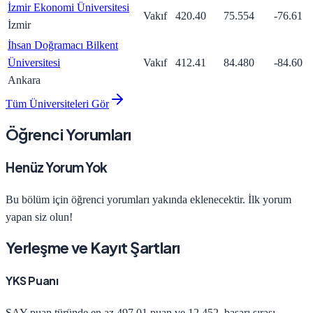
İzmir Ekonomi Üniversitesi
Vakıf
420.40
75.554
-76.61
İzmir
İhsan Doğramacı Bilkent
Üniversitesi
Vakıf
412.41
84.480
-84.60
Ankara
Tüm Üniversiteleri Gör
Öğrenci Yorumları
Henüz Yorum Yok
Bu bölüm için öğrenci yorumları yakında eklenecektir. İlk yorum
yapan siz olun!
Yerleşme ve Kayıt Şartları
YKS Puanı
SAY
puan türünde en az
497.01
puan ve
12.452
. başarı sırası