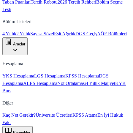
Taban Puanları
Tercih Robotu
2026 Tercih Rehberi
Bölüm Seçme
Testi
Bölüm Listeleri
4 Yıllık
2 Yıllık
Sayısal
Sözel
Eşit Ağırlık
DGS Geçiş
AÖF Bölümleri
Araçlar
Hesaplama
YKS Hesaplama
LGS Hesaplama
KPSS Hesaplama
DGS
Hesaplama
ALES Hesaplama
Not Ortalaması
4 Yıllık Maliyet
KYK
Burs
Diğer
Kaç Net Gerekir?
Üniversite Ücretleri
KPSS Atama
En İyi Hukuk
Fak.
Kaynaklar