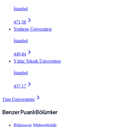
İstanbul
471,58
Yeditepe Üniversitesi
İstanbul
449,84
Yıldız Teknik Üniversitesi
İstanbul
437,17
Tüm Üniversiteler
Benzer Puanlı Bölümler
Bilgisayar Mühendisliği