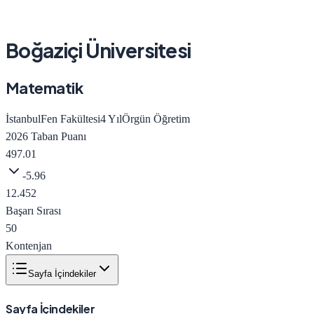
Boğaziçi Üniversitesi
Matematik
İstanbul
Fen Fakültesi
4
Yıl
Örgün Öğretim
2026
Taban Puanı
497.01
-5.96
12.452
Başarı Sırası
50
Kontenjan
Sayfa İçindekiler
Sayfa İçindekiler