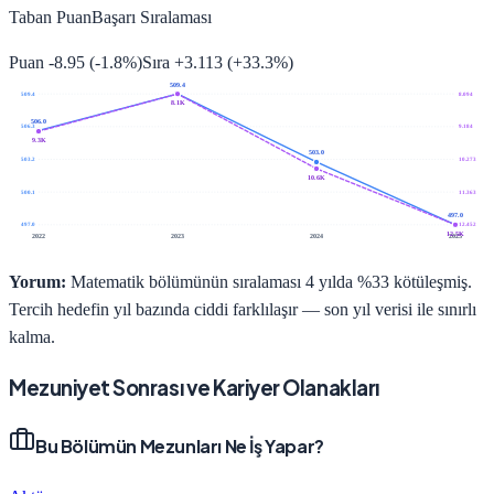
Taban Puan
Başarı Sıralaması
Puan
-8.95
(
-1.8
%)
Sıra
+
3.113
(
+
33.3
%)
509.4
509.4
8.094
8.1K
506.0
506.3
9.184
9.3K
503.0
503.2
10.273
10.6K
500.1
11.363
497.0
497.0
12.452
12.5K
2022
2023
2024
2025
Yorum:
Matematik bölümünün sıralaması 4 yılda %33 kötüleşmiş.
Tercih hedefin yıl bazında ciddi farklılaşır — son yıl verisi ile sınırlı
kalma.
Mezuniyet Sonrası ve Kariyer Olanakları
Bu Bölümün Mezunları Ne İş Yapar?