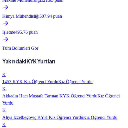
Makine Mühendisliği
521.95
puan
Kimya Mühendisliği
507.94
puan
İşletme
495.76
puan
Tüm Bölümleri Gör
Yakındaki KYK Yurtları
K
1453 KYK Kız Öğrenci Yurdu
Kız Öğrenci Yurdu
K
Akkadın Hacı Mustafa Tarman KYK Öğrenci Yurdu
Kız Öğrenci
Yurdu
K
Aliya İzzetbegoviç KYK Kız Öğrenci Yurdu
Kız Öğrenci Yurdu
K