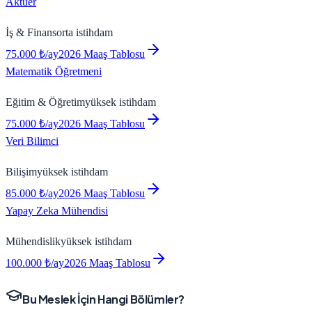
Aktüer
İş & Finans
orta
istihdam
75.000
₺/ay
2026 Maaş Tablosu
Matematik Öğretmeni
Eğitim & Öğretim
yüksek
istihdam
75.000
₺/ay
2026 Maaş Tablosu
Veri Bilimci
Bilişim
yüksek
istihdam
85.000
₺/ay
2026 Maaş Tablosu
Yapay Zeka Mühendisi
Mühendislik
yüksek
istihdam
100.000
₺/ay
2026 Maaş Tablosu
Bu Meslek İçin Hangi Bölümler?