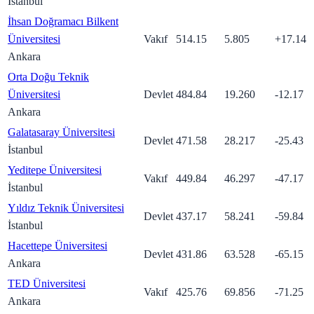
İstanbul
İhsan Doğramacı Bilkent
Üniversitesi
Vakıf
514.15
5.805
+
17.14
Ankara
Orta Doğu Teknik
Üniversitesi
Devlet
484.84
19.260
-12.17
Ankara
Galatasaray Üniversitesi
Devlet
471.58
28.217
-25.43
İstanbul
Yeditepe Üniversitesi
Vakıf
449.84
46.297
-47.17
İstanbul
Yıldız Teknik Üniversitesi
Devlet
437.17
58.241
-59.84
İstanbul
Hacettepe Üniversitesi
Devlet
431.86
63.528
-65.15
Ankara
TED Üniversitesi
Vakıf
425.76
69.856
-71.25
Ankara