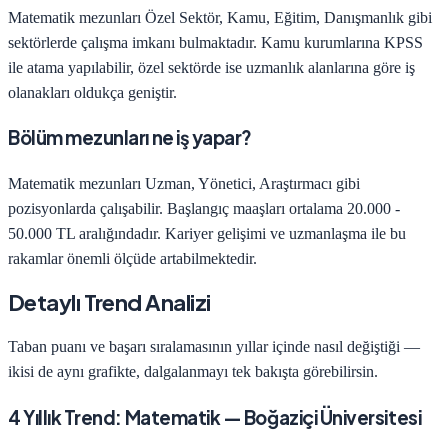
Matematik
mezunları
Özel Sektör, Kamu, Eğitim, Danışmanlık
gibi
sektörlerde çalışma imkanı bulmaktadır. Kamu kurumlarına KPSS
ile atama yapılabilir, özel sektörde ise uzmanlık alanlarına göre iş
olanakları oldukça geniştir.
Bölüm mezunları ne iş yapar?
Matematik
mezunları
Uzman, Yönetici, Araştırmacı
gibi
pozisyonlarda çalışabilir. Başlangıç maaşları ortalama
20.000 -
50.000 TL
aralığındadır. Kariyer gelişimi ve uzmanlaşma ile bu
rakamlar önemli ölçüde artabilmektedir.
Detaylı Trend Analizi
Taban puanı ve başarı sıralamasının yıllar içinde nasıl değiştiği —
ikisi de aynı grafikte, dalgalanmayı tek bakışta görebilirsin.
4
Yıllık Trend:
Matematik
—
Boğaziçi Üniversitesi