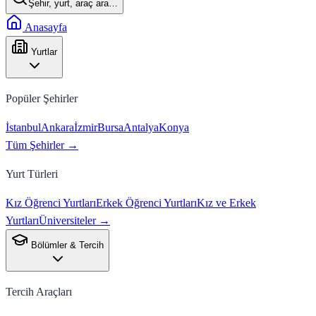
Şehir, yurt, araç ara…
Anasayfa
Yurtlar
Popüler Şehirler
İstanbul
Ankara
İzmir
Bursa
Antalya
Konya
Tüm Şehirler →
Yurt Türleri
Kız Öğrenci Yurtları
Erkek Öğrenci Yurtları
Kız ve Erkek
Yurtları
Üniversiteler →
Bölümler & Tercih
Tercih Araçları