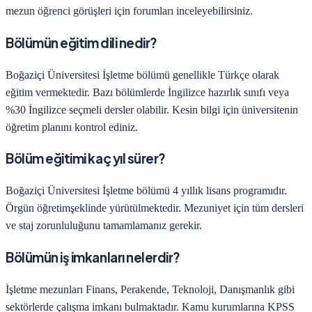
mezun öğrenci görüşleri için forumları inceleyebilirsiniz.
Bölümün eğitim dili nedir?
Boğaziçi Üniversitesi
İşletme
bölümü genellikle Türkçe olarak
eğitim vermektedir. Bazı bölümlerde İngilizce hazırlık sınıfı veya
%30 İngilizce seçmeli dersler olabilir. Kesin bilgi için üniversitenin
öğretim planını kontrol ediniz.
Bölüm eğitimi kaç yıl sürer?
Boğaziçi Üniversitesi
İşletme
bölümü
4
yıllık lisans programıdır.
Örgün öğretim
şeklinde yürütülmektedir. Mezuniyet için tüm dersleri
ve staj zorunluluğunu tamamlamanız gerekir.
Bölümün iş imkanları nelerdir?
İşletme
mezunları
Finans, Perakende, Teknoloji, Danışmanlık
gibi
sektörlerde çalışma imkanı bulmaktadır. Kamu kurumlarına KPSS