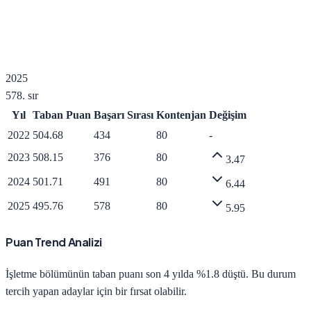
2025
578
. sır
Yıl
Taban Puan
Başarı Sırası
Kontenjan
Değişim
2022
504.68
434
80
-
2023
508.15
376
80
3.47
2024
501.71
491
80
6.44
2025
495.76
578
80
5.95
Puan Trend Analizi
İşletme
bölümünün taban puanı son 4 yılda
%1.8 düştü
.
Bu durum
tercih yapan adaylar için bir fırsat olabilir.