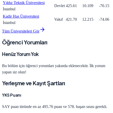
Yıldız Teknik Üniversitesi
Devlet
425.61
10.109
-70.15
İstanbul
Kadir Has Üniversitesi
Vakıf
421.70
12.215
-74.06
İstanbul
Tüm Üniversiteleri Gör
Öğrenci Yorumları
Henüz Yorum Yok
Bu bölüm için öğrenci yorumları yakında eklenecektir. İlk yorum
yapan siz olun!
Yerleşme ve Kayıt Şartları
YKS Puanı
SAY
puan türünde en az
495.76
puan ve
578
. başarı sırası gerekli.