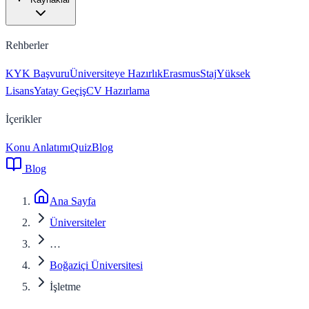
Rehberler
KYK Başvuru
Üniversiteye Hazırlık
Erasmus
Staj
Yüksek
Lisans
Yatay Geçiş
CV Hazırlama
İçerikler
Konu Anlatımı
Quiz
Blog
Blog
Ana Sayfa
Üniversiteler
…
Boğaziçi Üniversitesi
İşletme