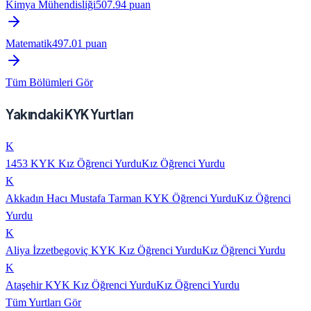
Kimya Mühendisliği
507.94
puan
Matematik
497.01
puan
Tüm Bölümleri Gör
Yakındaki KYK Yurtları
K
1453 KYK Kız Öğrenci Yurdu
Kız Öğrenci Yurdu
K
Akkadın Hacı Mustafa Tarman KYK Öğrenci Yurdu
Kız Öğrenci
Yurdu
K
Aliya İzzetbegoviç KYK Kız Öğrenci Yurdu
Kız Öğrenci Yurdu
K
Ataşehir KYK Kız Öğrenci Yurdu
Kız Öğrenci Yurdu
Tüm Yurtları Gör