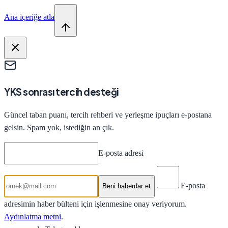
Ana içeriğe atla
YKS sonrası tercih desteği
Güncel taban puanı, tercih rehberi ve yerleşme ipuçları e-postana
gelsin. Spam yok, istediğin an çık.
E-posta adresi
E-posta
Beni haberdar et
adresimin haber bülteni için işlenmesine onay veriyorum.
Aydınlatma metni
.