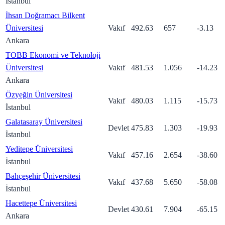
İstanbul
İhsan Doğramacı Bilkent
Üniversitesi
Vakıf
492.63
657
-3.13
Ankara
TOBB Ekonomi ve Teknoloji
Üniversitesi
Vakıf
481.53
1.056
-14.23
Ankara
Özyeğin Üniversitesi
Vakıf
480.03
1.115
-15.73
İstanbul
Galatasaray Üniversitesi
Devlet
475.83
1.303
-19.93
İstanbul
Yeditepe Üniversitesi
Vakıf
457.16
2.654
-38.60
İstanbul
Bahçeşehir Üniversitesi
Vakıf
437.68
5.650
-58.08
İstanbul
Hacettepe Üniversitesi
Devlet
430.61
7.904
-65.15
Ankara