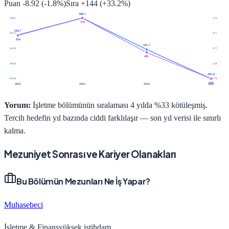
Puan
-8.92
(
-1.8
%)
Sıra
+
144
(
+
33.2
%)
508.1
508.1
376
376
504.7
505.1
427
434
501.7
502.0
477
491
498.9
528
495.8
495.8
578
578
2022
2023
2024
2025
Yorum:
İşletme bölümünün sıralaması 4 yılda %33 kötüleşmiş.
Tercih hedefin yıl bazında ciddi farklılaşır — son yıl verisi ile sınırlı
kalma.
Mezuniyet Sonrası ve Kariyer Olanakları
Bu Bölümün Mezunları Ne İş Yapar?
Muhasebeci
İşletme & Finans
yüksek
istihdam