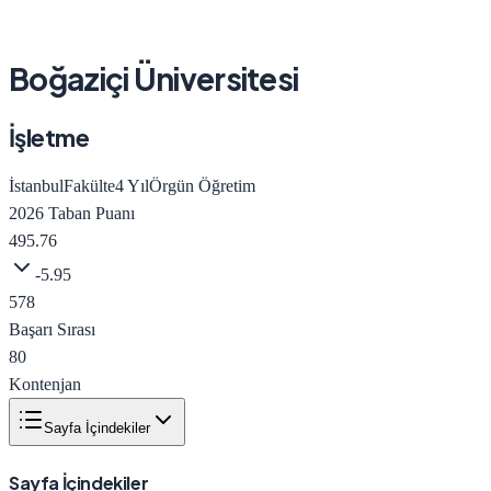
Boğaziçi Üniversitesi
İşletme
İstanbul
Fakülte
4
Yıl
Örgün Öğretim
2026
Taban Puanı
495.76
-5.95
578
Başarı Sırası
80
Kontenjan
Sayfa İçindekiler
Sayfa İçindekiler