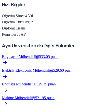
Hızlı Bilgiler
Öğretim Süresi
4
Yıl
Öğretim Türü
Örgün
Diploma
Lisans
Puan Türü
SAY
Aynı Üniversitedeki Diğer Bölümler
Bilgisayar Mühendisliği
533.05
puan
Elektrik-Elektronik Mühendisliği
529.60
puan
Endüstri Mühendisliği
529.35
puan
Makine Mühendisliği
521.95
puan