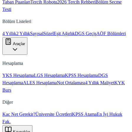
Taban Puanları
Tercih Robotu
2026 Tercih Rehberi
Bölüm Seçme
Testi
Bölüm Listeleri
4 Yıllık
2 Yıllık
Sayısal
Sözel
Eşit Ağırlık
DGS Geçiş
AÖF Bölümleri
Araçlar
Hesaplama
YKS Hesaplama
LGS Hesaplama
KPSS Hesaplama
DGS
Hesaplama
ALES Hesaplama
Not Ortalaması
4 Yıllık Maliyet
KYK
Burs
Diğer
Kaç Net Gerekir?
Üniversite Ücretleri
KPSS Atama
En İyi Hukuk
Fak.
Kaynaklar