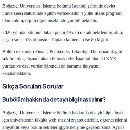
Boğaziçi Üniversitesi
İşletme
bölümü
İstanbul
şehrinde
devlet
üniversitesi statüsünde eğitim vermektedir.
4
yıllık lisans programı
olan bölüm,
örgün öğretim
şeklinde yürütülmektedir.
2026
yılında bölümün taban puanı
495.76
olarak belirlenmiş olup,
başarı sırası
578
olmuştur. Toplam kontenjan ise
80
kişidir.
Bölüm mezunları
Finans, Perakende, Teknoloji, Danışmanlık
gibi
sektörlerde çalışma imkanı bulmaktadır.
İstanbul
ilindeki KYK
yurtları ve özel yurtlar öğrencilerin barınma ihtiyacını
karşılamaktadır.
Sıkça Sorulan Sorular
Bu bölüm hakkında detaylı bilgi nasıl alınır?
Boğaziçi Üniversitesi
İşletme
bölümü hakkında detaylı bilgi almak
için üniversitenin fakülte web sitesini ziyaret edebilir, öğrenci işlerini
arayabilir veya bölüm sekreterliğiyle iletişime geçebilirsiniz. Ayrıca