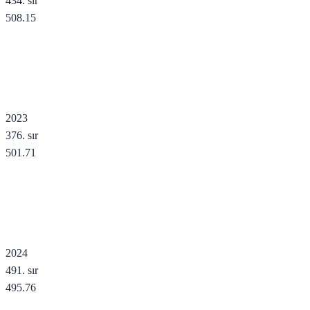
434
. sır
508.15
2023
376
. sır
501.71
2024
491
. sır
495.76