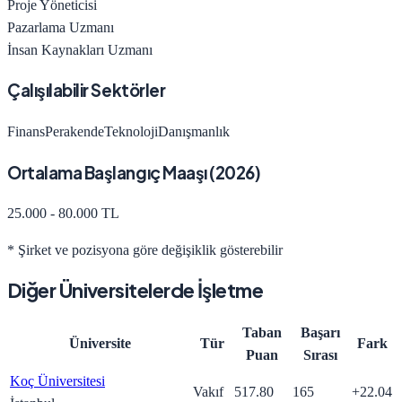
Proje Yöneticisi
Pazarlama Uzmanı
İnsan Kaynakları Uzmanı
Çalışılabilir Sektörler
Finans
Perakende
Teknoloji
Danışmanlık
Ortalama Başlangıç Maaşı (
2026
)
25.000 - 80.000 TL
* Şirket ve pozisyona göre değişiklik gösterebilir
Diğer Üniversitelerde
İşletme
Taban
Başarı
Üniversite
Tür
Fark
Puan
Sırası
Koç Üniversitesi
Vakıf
517.80
165
+
22.04