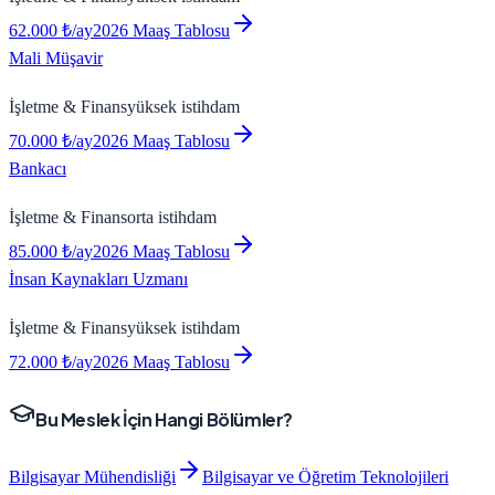
62.000
₺/ay
2026 Maaş Tablosu
Mali Müşavir
İşletme & Finans
yüksek
istihdam
70.000
₺/ay
2026 Maaş Tablosu
Bankacı
İşletme & Finans
orta
istihdam
85.000
₺/ay
2026 Maaş Tablosu
İnsan Kaynakları Uzmanı
İşletme & Finans
yüksek
istihdam
72.000
₺/ay
2026 Maaş Tablosu
Bu Meslek İçin Hangi Bölümler?
Bilgisayar Mühendisliği
Bilgisayar ve Öğretim Teknolojileri