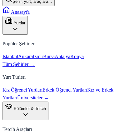
Şehir, yurt, araç ara…
Anasayfa
Yurtlar
Popüler Şehirler
İstanbul
Ankara
İzmir
Bursa
Antalya
Konya
Tüm Şehirler →
Yurt Türleri
Kız Öğrenci Yurtları
Erkek Öğrenci Yurtları
Kız ve Erkek
Yurtları
Üniversiteler →
Bölümler & Tercih
Tercih Araçları