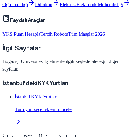
Öğretmenliği
Dilbilimi
Elektrik-Elektronik Mühendisliği
Faydalı Araçlar
YKS Puan Hesapla
Tercih Robotu
Tüm Maaşlar 2026
İlgili Sayfalar
Boğaziçi Üniversitesi
İşletme
ile ilgili keşfedebileceğin diğer
sayfalar.
İstanbul'deki KYK Yurtları
İstanbul KYK Yurtları
Tüm yurt seçeneklerini incele