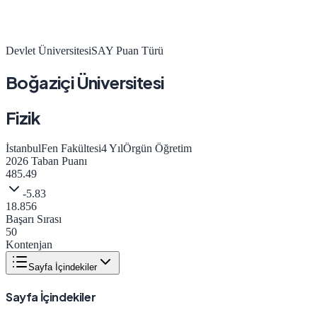
Devlet Üniversitesi
SAY
Puan Türü
Boğaziçi Üniversitesi
Fizik
İstanbul
Fen Fakültesi
4
Yıl
Örgün Öğretim
2026
Taban Puanı
485.49
-5.83
18.856
Başarı Sırası
50
Kontenjan
Sayfa İçindekiler
Sayfa İçindekiler