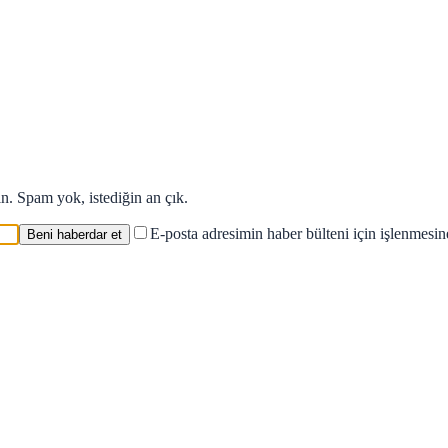
in. Spam yok, istediğin an çık.
E-posta adresimin haber bülteni için işlenmesi
Beni haberdar et