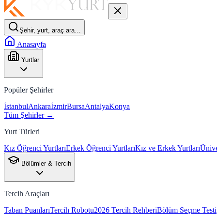
Şehir, yurt, araç ara…
Anasayfa
Yurtlar
Popüler Şehirler
İstanbul
Ankara
İzmir
Bursa
Antalya
Konya
Tüm Şehirler →
Yurt Türleri
Kız Öğrenci Yurtları
Erkek Öğrenci Yurtları
Kız ve Erkek Yurtları
Ünive
Bölümler & Tercih
Tercih Araçları
Taban Puanları
Tercih Robotu
2026 Tercih Rehberi
Bölüm Seçme Testi