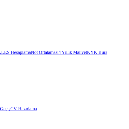
ALES Hesaplama
Not Ortalaması
4 Yıllık Maliyet
KYK Burs
 Geçiş
CV Hazırlama