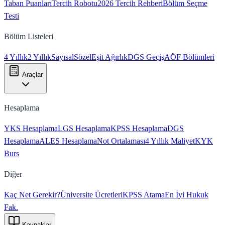
Taban Puanları
Tercih Robotu
2026 Tercih Rehberi
Bölüm Seçme
Testi
Bölüm Listeleri
4 Yıllık
2 Yıllık
Sayısal
Sözel
Eşit Ağırlık
DGS Geçiş
AÖF Bölümleri
Araçlar
Hesaplama
YKS Hesaplama
LGS Hesaplama
KPSS Hesaplama
DGS
Hesaplama
ALES Hesaplama
Not Ortalaması
4 Yıllık Maliyet
KYK
Burs
Diğer
Kaç Net Gerekir?
Üniversite Ücretleri
KPSS Atama
En İyi Hukuk
Fak.
Kaynaklar