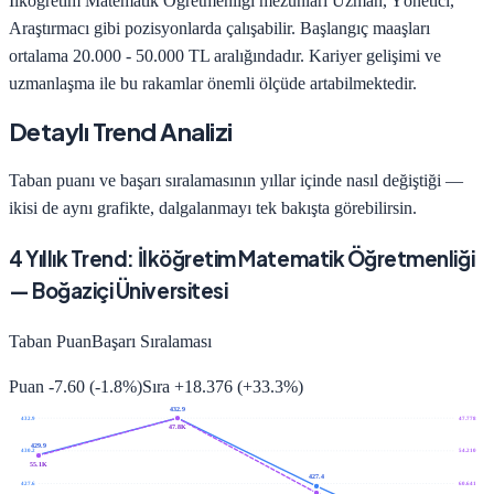
İlköğretim Matematik Öğretmenliği
mezunları
Uzman, Yönetici,
Araştırmacı
gibi pozisyonlarda çalışabilir. Başlangıç maaşları
ortalama
20.000 - 50.000 TL
aralığındadır. Kariyer gelişimi ve
uzmanlaşma ile bu rakamlar önemli ölçüde artabilmektedir.
Detaylı Trend Analizi
Taban puanı ve başarı sıralamasının yıllar içinde nasıl değiştiği —
ikisi de aynı grafikte, dalgalanmayı tek bakışta görebilirsin.
4
Yıllık Trend:
İlköğretim Matematik Öğretmenliği
—
Boğaziçi Üniversitesi
Taban Puan
Başarı Sıralaması
Puan
-7.60
(
-1.8
%)
Sıra
+
18.376
(
+
33.3
%)
432.9
432.9
47.778
47.8K
429.9
430.2
54.210
55.1K
427.4
427.6
60.641