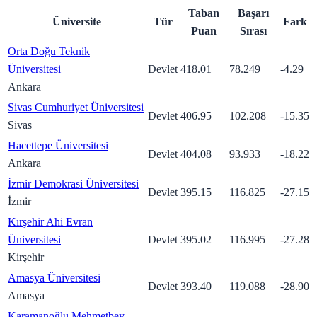
Taban
Başarı
Üniversite
Tür
Fark
Puan
Sırası
Orta Doğu Teknik
Üniversitesi
Devlet
418.01
78.249
-4.29
Ankara
Sivas Cumhuriyet Üniversitesi
Devlet
406.95
102.208
-15.35
Sivas
Hacettepe Üniversitesi
Devlet
404.08
93.933
-18.22
Ankara
İzmir Demokrasi Üniversitesi
Devlet
395.15
116.825
-27.15
İzmir
Kırşehir Ahi Evran
Üniversitesi
Devlet
395.02
116.995
-27.28
Kirşehir
Amasya Üniversitesi
Devlet
393.40
119.088
-28.90
Amasya
Karamanoğlu Mehmetbey