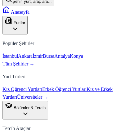
Şehir, yurt, araç ara…
Anasayfa
Yurtlar
Popüler Şehirler
İstanbul
Ankara
İzmir
Bursa
Antalya
Konya
Tüm Şehirler →
Yurt Türleri
Kız Öğrenci Yurtları
Erkek Öğrenci Yurtları
Kız ve Erkek
Yurtları
Üniversiteler →
Bölümler & Tercih
Tercih Araçları