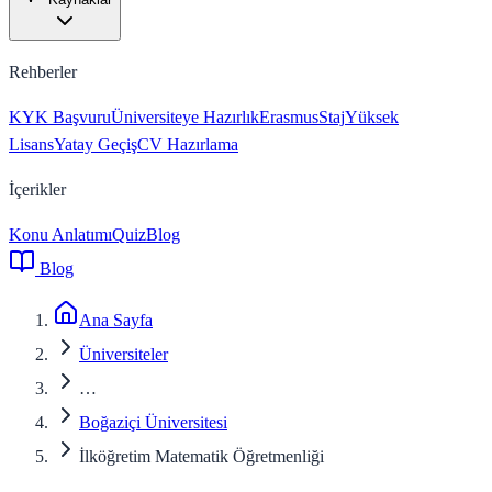
Rehberler
KYK Başvuru
Üniversiteye Hazırlık
Erasmus
Staj
Yüksek
Lisans
Yatay Geçiş
CV Hazırlama
İçerikler
Konu Anlatımı
Quiz
Blog
Blog
Ana Sayfa
Üniversiteler
…
Boğaziçi Üniversitesi
İlköğretim Matematik Öğretmenliği