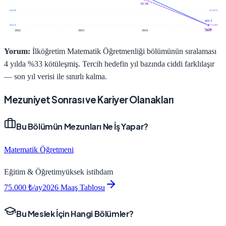
62.5K
424.9
67.073
422.3
422.3
73.504
73.5K
2022
2023
2024
2025
Yorum:
İlköğretim Matematik Öğretmenliği bölümünün sıralaması
4 yılda %33 kötüleşmiş. Tercih hedefin yıl bazında ciddi farklılaşır
— son yıl verisi ile sınırlı kalma.
Mezuniyet Sonrası ve Kariyer Olanakları
Bu Bölümün Mezunları Ne İş Yapar?
Matematik Öğretmeni
Eğitim & Öğretim
yüksek
istihdam
75.000
₺/ay
2026 Maaş Tablosu
Bu Meslek İçin Hangi Bölümler?