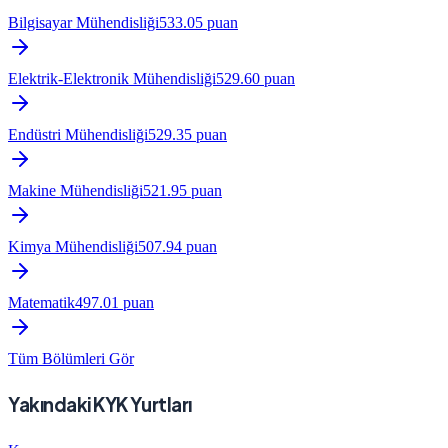
Bilgisayar Mühendisliği
533.05
puan
Elektrik-Elektronik Mühendisliği
529.60
puan
Endüstri Mühendisliği
529.35
puan
Makine Mühendisliği
521.95
puan
Kimya Mühendisliği
507.94
puan
Matematik
497.01
puan
Tüm Bölümleri Gör
Yakındaki KYK Yurtları