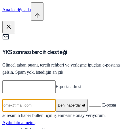
Ana içeriğe atla
YKS sonrası tercih desteği
Güncel taban puanı, tercih rehberi ve yerleşme ipuçları e-postana
gelsin. Spam yok, istediğin an çık.
E-posta adresi
E-posta
Beni haberdar et
adresimin haber bülteni için işlenmesine onay veriyorum.
Aydınlatma metni
.