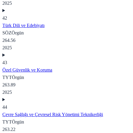
2025
42
Türk Dili ve Edebiyatı
SÖZ
Örgün
264.56
2025
43
Özel Güvenlik ve Koruma
TYT
Örgün
263.89
2025
44
Çevre Sağlığı ve Çevresel Risk Yönetimi Teknikerliği
TYT
Örgün
263.22