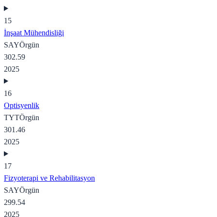
15
İnşaat Mühendisliği
SAY
Örgün
302.59
2025
16
Optisyenlik
TYT
Örgün
301.46
2025
17
Fizyoterapi ve Rehabilitasyon
SAY
Örgün
299.54
2025