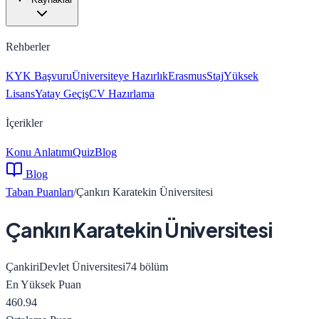
Rehberler
KYK Başvuru
Üniversiteye Hazırlık
Erasmus
Staj
Yüksek
Lisans
Yatay Geçiş
CV Hazırlama
İçerikler
Konu Anlatımı
Quiz
Blog
Blog
Taban Puanları
/
Çankırı Karatekin Üniversitesi
Çankırı Karatekin Üniversitesi
Çankiri
Devlet Üniversitesi
74
bölüm
En Yüksek Puan
460.94