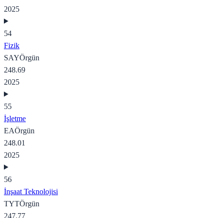
2025
54
Fizik
SAY
Örgün
248.69
2025
55
İşletme
EA
Örgün
248.01
2025
56
İnşaat Teknolojisi
TYT
Örgün
247.77