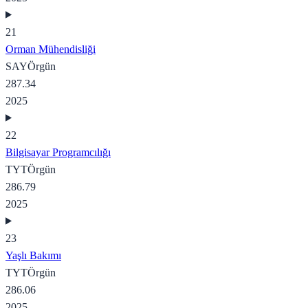
21
Orman Mühendisliği
SAY
Örgün
287.34
2025
22
Bilgisayar Programcılığı
TYT
Örgün
286.79
2025
23
Yaşlı Bakımı
TYT
Örgün
286.06
2025