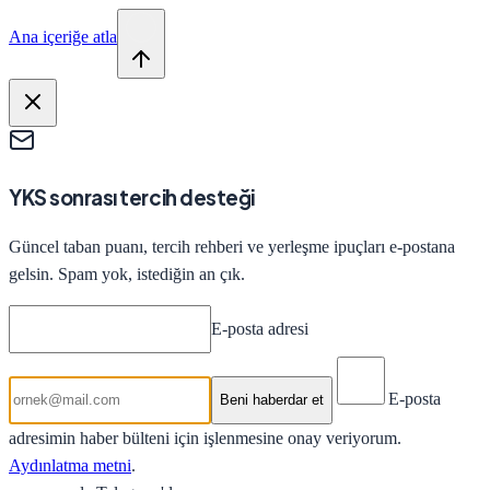
Ana içeriğe atla
YKS sonrası tercih desteği
Güncel taban puanı, tercih rehberi ve yerleşme ipuçları e-postana
gelsin. Spam yok, istediğin an çık.
E-posta adresi
E-posta
Beni haberdar et
adresimin haber bülteni için işlenmesine onay veriyorum.
Aydınlatma metni
.