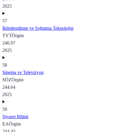
2025
57
İklimlendirme ve Soğutma Teknolojisi
TYT
Örgün
246.97
2025
58
Sinema ve Televizyon
SÖZ
Örgün
244.64
2025
59
Siyaset Bilimi
EA
Örgün
244.43