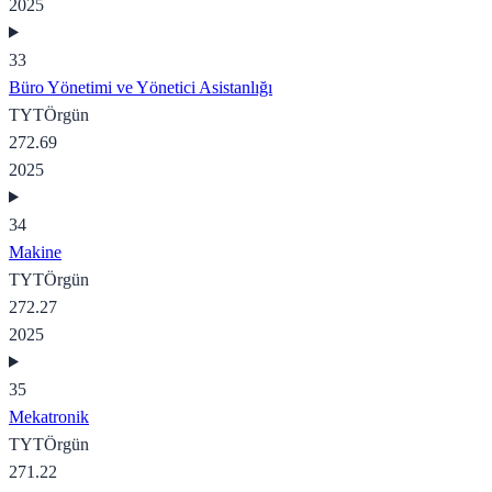
2025
33
Büro Yönetimi ve Yönetici Asistanlığı
TYT
Örgün
272.69
2025
34
Makine
TYT
Örgün
272.27
2025
35
Mekatronik
TYT
Örgün
271.22