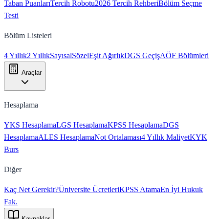
Taban Puanları
Tercih Robotu
2026 Tercih Rehberi
Bölüm Seçme
Testi
Bölüm Listeleri
4 Yıllık
2 Yıllık
Sayısal
Sözel
Eşit Ağırlık
DGS Geçiş
AÖF Bölümleri
Araçlar
Hesaplama
YKS Hesaplama
LGS Hesaplama
KPSS Hesaplama
DGS
Hesaplama
ALES Hesaplama
Not Ortalaması
4 Yıllık Maliyet
KYK
Burs
Diğer
Kaç Net Gerekir?
Üniversite Ücretleri
KPSS Atama
En İyi Hukuk
Fak.
Kaynaklar