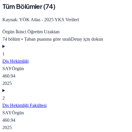
Tüm Bölümler (
74
)
Kaynak: YÖK Atlas - 2025 YKS Verileri
Örgün
İkinci Öğretim
Uzaktan
74
bölüm • Taban puanına göre sıralı
Detay için dokun
1
Diş Hekimliği
SAY
Örgün
460.94
2025
2
Diş Hekimliği Fakültesi
SAY
Örgün
460.94
2025