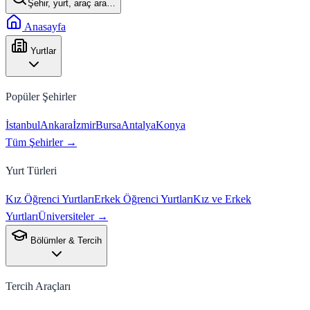
Şehir, yurt, araç ara…
Anasayfa
Yurtlar
Popüler Şehirler
İstanbul
Ankara
İzmir
Bursa
Antalya
Konya
Tüm Şehirler →
Yurt Türleri
Kız Öğrenci Yurtları
Erkek Öğrenci Yurtları
Kız ve Erkek
Yurtları
Üniversiteler →
Bölümler & Tercih
Tercih Araçları