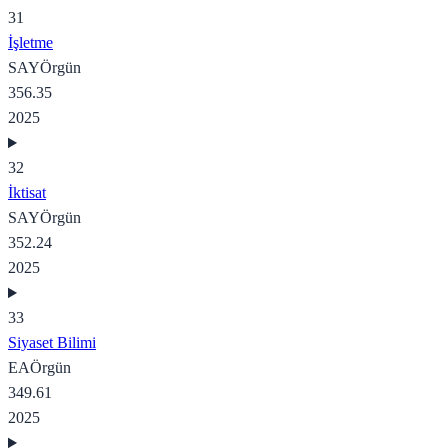
31
İşletme
SAY
Örgün
356.35
2025
32
İktisat
SAY
Örgün
352.24
2025
33
Siyaset Bilimi
EA
Örgün
349.61
2025