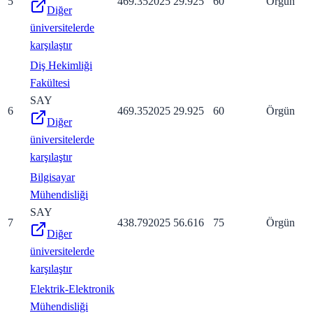
5
469.35
2025
29.925
60
Örgün
Diğer
üniversitelerde
karşılaştır
Diş Hekimliği
Fakültesi
SAY
6
469.35
2025
29.925
60
Örgün
Diğer
üniversitelerde
karşılaştır
Bilgisayar
Mühendisliği
SAY
7
438.79
2025
56.616
75
Örgün
Diğer
üniversitelerde
karşılaştır
Elektrik-Elektronik
Mühendisliği