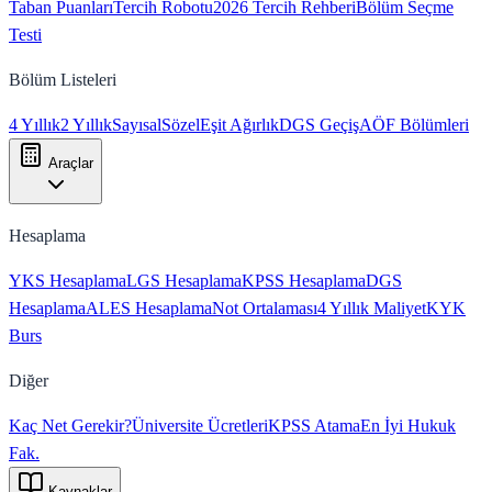
Taban Puanları
Tercih Robotu
2026 Tercih Rehberi
Bölüm Seçme
Testi
Bölüm Listeleri
4 Yıllık
2 Yıllık
Sayısal
Sözel
Eşit Ağırlık
DGS Geçiş
AÖF Bölümleri
Araçlar
Hesaplama
YKS Hesaplama
LGS Hesaplama
KPSS Hesaplama
DGS
Hesaplama
ALES Hesaplama
Not Ortalaması
4 Yıllık Maliyet
KYK
Burs
Diğer
Kaç Net Gerekir?
Üniversite Ücretleri
KPSS Atama
En İyi Hukuk
Fak.
Kaynaklar