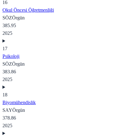
16
Okul Öncesi Öğretmenliği
SÖZ
Örgün
385.95
2025
17
Psikoloji
SÖZ
Örgün
383.86
2025
18
Biyomühendislik
SAY
Örgün
378.86
2025