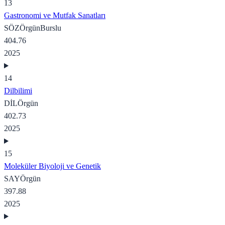
13
Gastronomi ve Mutfak Sanatları
SÖZ
Örgün
Burslu
404.76
2025
14
Dilbilimi
DİL
Örgün
402.73
2025
15
Moleküler Biyoloji ve Genetik
SAY
Örgün
397.88
2025