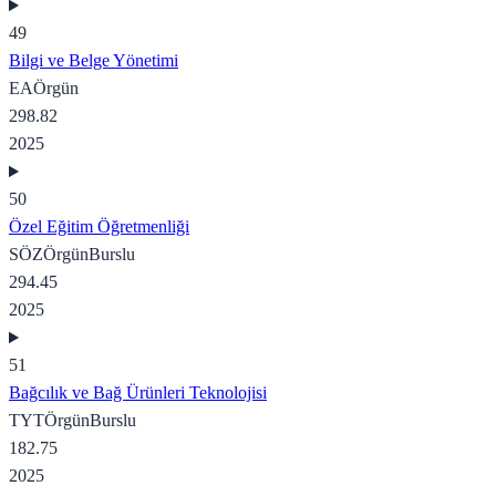
49
Bilgi ve Belge Yönetimi
EA
Örgün
298.82
2025
50
Özel Eğitim Öğretmenliği
SÖZ
Örgün
Burslu
294.45
2025
51
Bağcılık ve Bağ Ürünleri Teknolojisi
TYT
Örgün
Burslu
182.75
2025