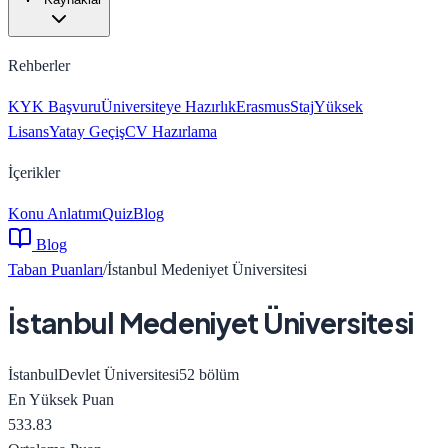
Rehberler
KYK Başvuru
Üniversiteye Hazırlık
Erasmus
Staj
Yüksek
Lisans
Yatay Geçiş
CV Hazırlama
İçerikler
Konu Anlatımı
Quiz
Blog
Blog
Taban Puanları
/
İstanbul Medeniyet Üniversitesi
İstanbul Medeniyet Üniversitesi
İstanbul
Devlet Üniversitesi
52
bölüm
En Yüksek Puan
533.83