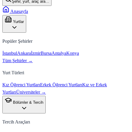
Şehir, yurt, araç ara…
Anasayfa
Yurtlar
Popüler Şehirler
İstanbul
Ankara
İzmir
Bursa
Antalya
Konya
Tüm Şehirler →
Yurt Türleri
Kız Öğrenci Yurtları
Erkek Öğrenci Yurtları
Kız ve Erkek
Yurtları
Üniversiteler →
Bölümler & Tercih
Tercih Araçları