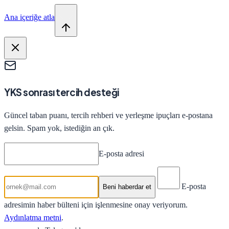
Ana içeriğe atla
YKS sonrası tercih desteği
Güncel taban puanı, tercih rehberi ve yerleşme ipuçları e-postana
gelsin. Spam yok, istediğin an çık.
E-posta adresi
E-posta
Beni haberdar et
adresimin haber bülteni için işlenmesine onay veriyorum.
Aydınlatma metni
.