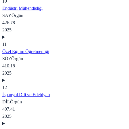
10
Endüstri Mühendisliği
SAY
Örgün
426.78
2025
11
Özel Eğitim Öğretmenliği
SÖZ
Örgün
410.18
2025
12
İspanyol Dili ve Edebiyatı
DİL
Örgün
407.41
2025