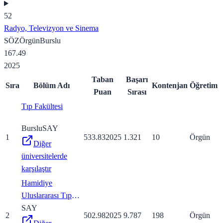
52
Radyo, Televizyon ve Sinema
SÖZ
Örgün
Burslu
167.49
2025
Taban
Başarı
Sıra
Bölüm Adı
Kontenjan
Öğretim
Puan
Sırası
Tıp Fakültesi
Burslu
SAY
1
533.83
2025
1.321
10
Örgün
Diğer
üniversitelerde
karşılaştır
Hamidiye
Uluslararası Tıp
Fakültesi
SAY
2
502.98
2025
9.787
198
Örgün