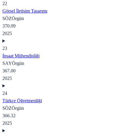
22
Görsel İletişim Tasarımı
SÖZ
Örgün
370.09
2025
23
İnşaat Mühendisliği
SAY
Örgün
367.00
2025
24
Türkçe Öğretmenliği
SÖZ
Örgün
366.32
2025