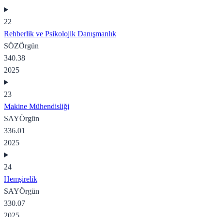
22
Rehberlik ve Psikolojik Danışmanlık
SÖZ
Örgün
340.38
2025
23
Makine Mühendisliği
SAY
Örgün
336.01
2025
24
Hemşirelik
SAY
Örgün
330.07
2025