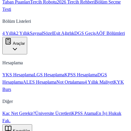
Taban Puanları
Tercih Robotu
2026 Tercih Rehberi
Bölüm Seçme
Testi
Bölüm Listeleri
4 Yıllık
2 Yıllık
Sayısal
Sözel
Eşit Ağırlık
DGS Geçiş
AÖF Bölümleri
Araçlar
Hesaplama
YKS Hesaplama
LGS Hesaplama
KPSS Hesaplama
DGS
Hesaplama
ALES Hesaplama
Not Ortalaması
4 Yıllık Maliyet
KYK
Burs
Diğer
Kaç Net Gerekir?
Üniversite Ücretleri
KPSS Atama
En İyi Hukuk
Fak.
Kaynaklar