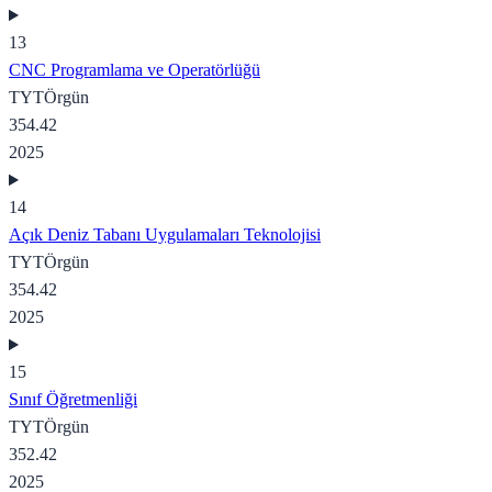
13
CNC Programlama ve Operatörlüğü
TYT
Örgün
354.42
2025
14
Açık Deniz Tabanı Uygulamaları Teknolojisi
TYT
Örgün
354.42
2025
15
Sınıf Öğretmenliği
TYT
Örgün
352.42
2025