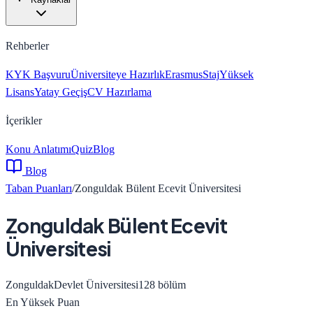
Rehberler
KYK Başvuru
Üniversiteye Hazırlık
Erasmus
Staj
Yüksek
Lisans
Yatay Geçiş
CV Hazırlama
İçerikler
Konu Anlatımı
Quiz
Blog
Blog
Taban Puanları
/
Zonguldak Bülent Ecevit Üniversitesi
Zonguldak Bülent Ecevit
Üniversitesi
Zonguldak
Devlet Üniversitesi
128
bölüm
En Yüksek Puan