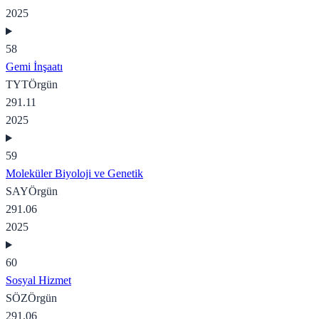
2025
58
Gemi İnşaatı
TYT
Örgün
291.11
2025
59
Moleküler Biyoloji ve Genetik
SAY
Örgün
291.06
2025
60
Sosyal Hizmet
SÖZ
Örgün
291.06