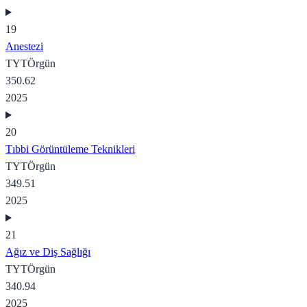
19
Anestezi
TYT
Örgün
350.62
2025
20
Tıbbi Görüntüleme Teknikleri
TYT
Örgün
349.51
2025
21
Ağız ve Diş Sağlığı
TYT
Örgün
340.94
2025