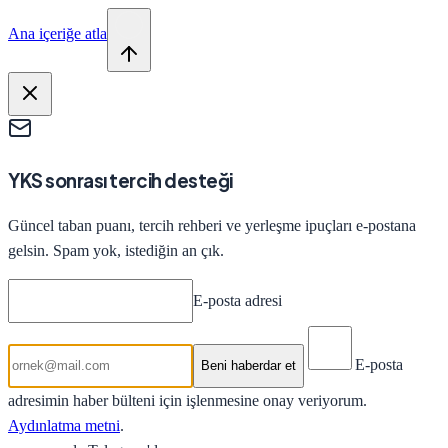
Ana içeriğe atla
YKS sonrası tercih desteği
Güncel taban puanı, tercih rehberi ve yerleşme ipuçları e-postana
gelsin. Spam yok, istediğin an çık.
E-posta adresi
E-posta
Beni haberdar et
adresimin haber bülteni için işlenmesine onay veriyorum.
Aydınlatma metni
.