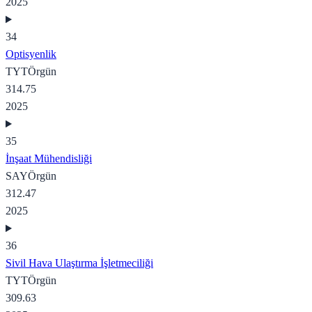
2025
34
Optisyenlik
TYT
Örgün
314.75
2025
35
İnşaat Mühendisliği
SAY
Örgün
312.47
2025
36
Sivil Hava Ulaştırma İşletmeciliği
TYT
Örgün
309.63