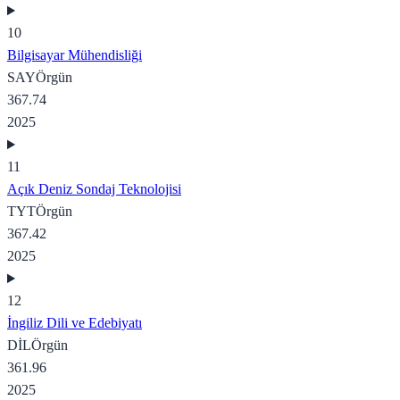
10
Bilgisayar Mühendisliği
SAY
Örgün
367.74
2025
11
Açık Deniz Sondaj Teknolojisi
TYT
Örgün
367.42
2025
12
İngiliz Dili ve Edebiyatı
DİL
Örgün
361.96
2025