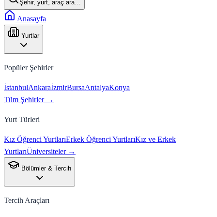
Şehir, yurt, araç ara…
Anasayfa
Yurtlar
Popüler Şehirler
İstanbul
Ankara
İzmir
Bursa
Antalya
Konya
Tüm Şehirler →
Yurt Türleri
Kız Öğrenci Yurtları
Erkek Öğrenci Yurtları
Kız ve Erkek
Yurtları
Üniversiteler →
Bölümler & Tercih
Tercih Araçları